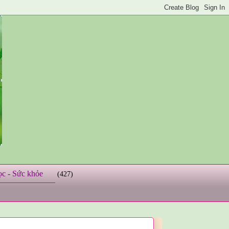
ọc - Sức khỏe
(427)