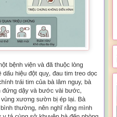
một bệnh viện và đã thuộc lòng
dấu hiệu đột quỵ, đau tim treo dọc
hính trái tim của bà lâm nguy, bà
n đứng dậy và bước vài bước,
vùng xương sườn bị ép lại. Bà
 bình thường, nên nghĩ rằng mình
nữ y tá cùng sở khuyên bà đến phòng