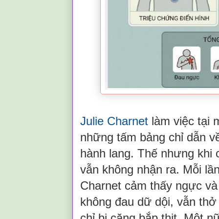
Julie Charnet
làm việc tại 
những tấm bảng chỉ dẫn về 
hành lang. Thế nhưng khi c
vẫn không nhận ra. Mỗi lầ
Charnet cảm thấy ngực và 
không đau dữ dội, vẫn thở
chỉ bị căng bắp thịt. Một 