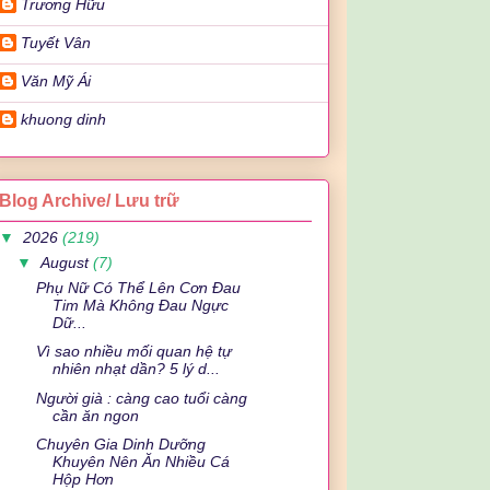
Trương Hữu
Tuyết Vân
Văn Mỹ Ái
khuong dinh
Blog Archive/ Lưu trữ
▼
2026
(219)
▼
August
(7)
Phụ Nữ Có Thể Lên Cơn Đau
Tim Mà Không Đau Ngực
Dữ...
Vì sao nhiều mối quan hệ tự
nhiên nhạt dần? 5 lý d...
Người già : càng cao tuổi càng
cần ăn ngon
Chuyên Gia Dinh Dưỡng
Khuyên Nên Ăn Nhiều Cá
Hộp Hơn