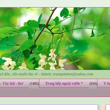
nhớ đến, vẫn muốn tìm về - Admin: tranquinhon@yahoo.com
- Tùy bút - thơ
Trong bếp ngoài vườn *
Y h
(1492)
(616)