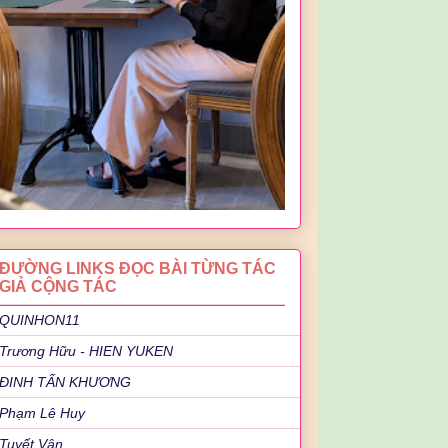
ĐƯỜNG LINKS ĐỌC BÀI TỪNG TÁC
GIẢ CỘNG TÁC
QUINHON11
Trương Hữu - HIEN YUKEN
ĐINH TẤN KHƯƠNG
Phạm Lê Huy
Tuyết Vân