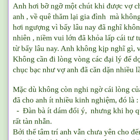
Anh hơi bỡ ngỡ một chút khi được vợ 
anh , về quê thăm lại gia đình mà khôn
hơi ngượng vì bấy lâu nay đã nghĩ khô
nhiên , niềm vui lớn đã khỏa lấp cái tư
từ bấy lâu nay. Anh không kịp nghĩ gì, 
Không cần đi lòng vòng các đại lý để dọ
chục bạc như vợ anh đã căn dặn nhiều l
Mặc dù không còn nghi ngờ cái lòng củ
đã cho anh ít nhiều kinh nghiệm, đó là 
- Đàn bà ít dám đổi ý, nhưng khi họ qu
rất tàn nhẫn.
Bởi thế tâm trí anh vẫn chưa yên cho đế