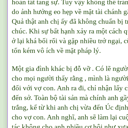
hoàn tất tang sự. Tuy vậy không thể tr
do ảnh hưởng eo hẹp về mặt tài chánh g
Quả thật anh chị ấy đã không chuẩn bị t
chúc. Khi sự bất hạnh xảy ra một cách 
ở lại khá bối rối và gặp nhiều trở ngại,
tốn kém vô ích về mặt pháp lý.
Một gia đình khác bị đỗ vỡ . Có lẽ ng
cho mọi người thấy rằng , mình là ngườ
đối với vợ con. Anh ra đi, chỉ nhận lấy 
đến sở. Toàn bộ tài sản mà chính anh gầ
trắng, kể từ khi anh chị vừa đến Úc định 
cho vợ con. Anh nghĩ, anh sẽ làm lại cuộ
tác không cho anh nhiều cơ hội như xưa