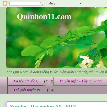
*** Qui Nhơn là dòng sông ký ức. Vẫn luôn nhớ đến, vẫn muốn 
Xã hội đời sống
Truyện ngắn - Tùy bút - thơ
(3182)
Thế giới huyền bí
(134)
Sunday, December 30, 2018