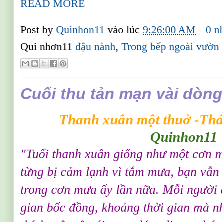
READ MORE
Post by
Quinhon11
vào lúc
9:26:00 AM
0 n
Qui nhơn11
đậu nành
,
Trong bếp ngoài vườn
Cuối thu tản mạn vài dòng 
Thanh xuân một thuở -Thá
Quinhon11
"T
uổi than
h xuân giống như một cơn 
từng bị cảm lạnh vì tắm mưa, bạn vẫ
trong cơn mưa ấy lần nữa. Mỗi người 
gian bốc đồng,
khoảng thời gian mà n