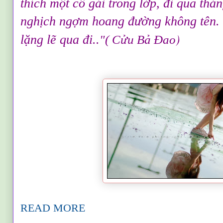
thích một cô gái trong lớp, đi qua thá
nghịch ngợm hoang đường không tên. T
)
lặng lẽ qua đi..
"( Cửu Bả Đao
READ MORE