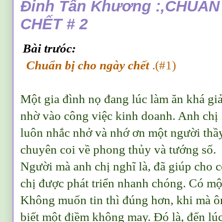
Đinh Tấn Khương :,CHUẨN
CHẾT # 2
Bài trưóc:
Chuẩn bị cho ngày chết
.(#1)
Một gia đình nọ đang lúc làm ăn khá giả
nhờ vào công việc kinh doanh. Anh chị
luôn nhắc nhở và nhớ ơn một người thầ
chuyên coi về phong thủy và tướng số.
Người mà anh chị nghĩ là, đã giúp cho 
chị được phát triển nhanh chóng.
Có một
Không muốn tin thì đúng hơn, khi mà ôn
biết một điềm không may. Đó là, đến lú