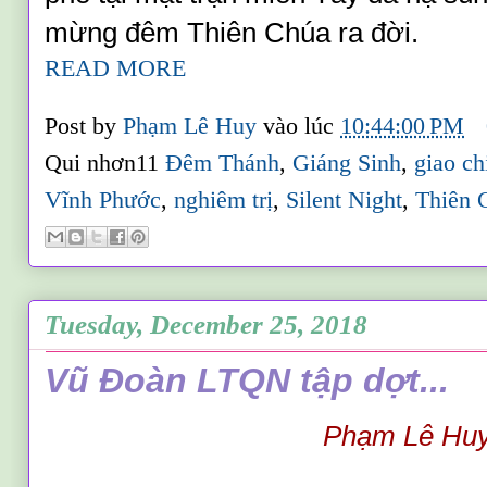
mừng đêm Thiên Chúa ra đời.
READ MORE
Post by
Phạm Lê Huy
vào lúc
10:44:00 PM
Qui nhơn11
Đêm Thánh
,
Giáng Sinh
,
giao ch
Vĩnh Phước
,
nghiêm trị
,
Silent Night
,
Thiên 
Tuesday, December 25, 2018
Vũ Đoàn LTQN tập dợt...
Phạm Lê Hu