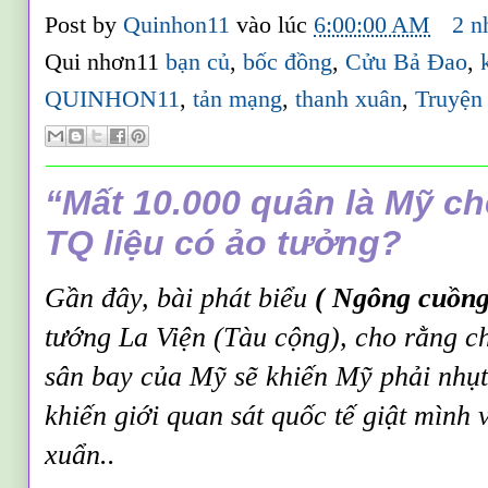
Post by
Quinhon11
vào lúc
6:00:00 AM
2 n
Qui nhơn11
bạn củ
,
bốc đồng
,
Cửu Bả Đao
,
QUINHON11
,
tản mạng
,
thanh xuân
,
Truyện 
“Mất 10.000 quân là Mỹ c
TQ liệu có ảo tưởng?
Gần đây, bài phát biểu
( Ngông cuồng
tướng La Viện (Tàu cộng), cho rằng c
sân bay của Mỹ sẽ khiến Mỹ phải nhụt
khiến giới quan sát quốc tế giật mình 
xuẩn..