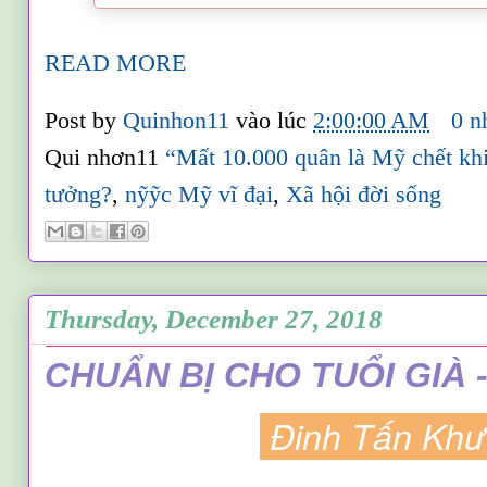
READ MORE
Post by
Quinhon11
vào lúc
2:00:00 AM
0 n
Qui nhơn11
“Mất 10.000 quân là Mỹ chết kh
tưởng?
,
nỹỹc Mỹ vĩ đại
,
Xã hội đời sống
Thursday, December 27, 2018
CHUẨN BỊ CHO TUỔI GIÀ -
Đinh Tấn Kh