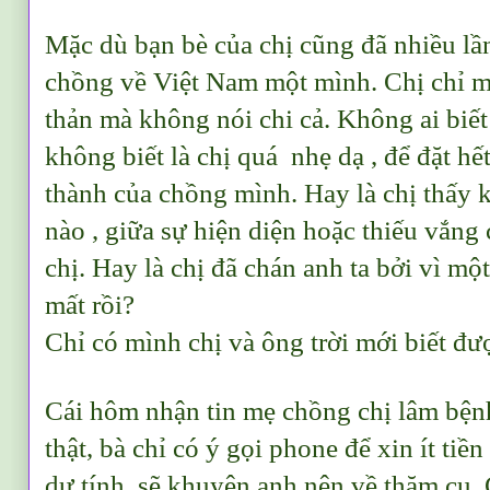
Mặc dù bạn bè của chị cũng đã nhiều lầ
chồng về Việt Nam một mình. Chị chỉ m
thản mà không nói chi cả. Không ai biết
không biết là chị quá nhẹ dạ , để đặt hế
thành của chồng mình. Hay là chị thấy 
nào , giữa sự hiện diện hoặc thiếu vắng
chị. Hay là chị đã chán anh ta bởi vì mộ
mất rồi?
Chỉ có mình chị và ông trời mới biết đượ
Cái hôm nhận tin mẹ chồng chị lâm bện
thật, bà chỉ có ý gọi phone để xin ít ti
dự tính, sẽ khuyên anh nên về thăm cụ.