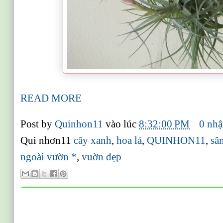
READ MORE
Post by
Quinhon11
vào lúc
8:32:00 PM
0 nhậ
Qui nhơn11
cây xanh
,
hoa lá
,
QUINHON11
,
sâ
ngoài vườn *
,
vuờn đẹp