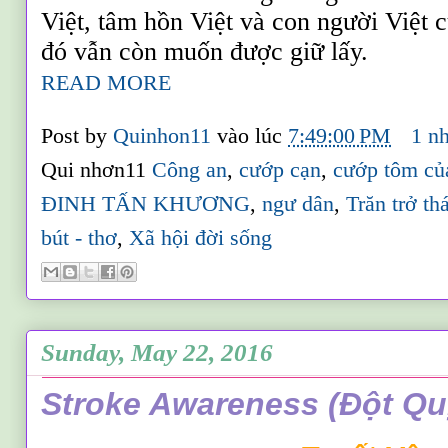
Việt, tâm hồn Việt và con người Việt 
đó vẫn còn muốn được giữ lấy.
READ MORE
Post by
Quinhon11
vào lúc
7:49:00 PM
1 n
Qui nhơn11
Công an
,
cướp cạn
,
cướp tôm củ
ĐINH TẤN KHƯƠNG
,
ngư dân
,
Trăn trở th
bút - thơ
,
Xã hội đời sống
Sunday, May 22, 2016
Stroke Awareness (Đột Qu