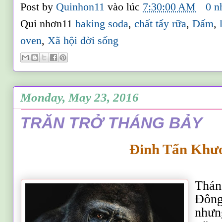
Post by
Quinhon11
vào lúc
7:30:00 AM
0 n
Qui nhơn11
baking soda
,
chất tẩy rữa
,
Dấm
,
oven
,
Xã hội đời sống
Monday, May 23, 2016
TRĂN TRỞ THÁNG BẢY
Đinh Tấn Khư
Thán
Đông
nhưn