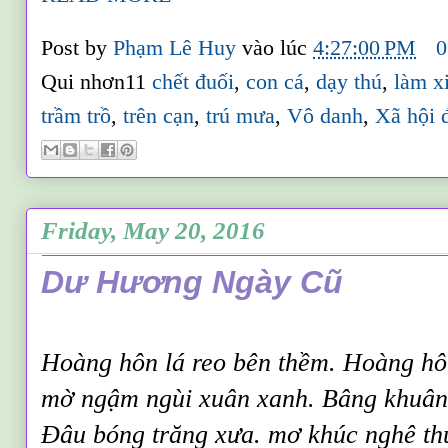
Post by
Phạm Lê Huy
vào lúc
4:27:00 PM
0
Qui nhơn11
chết đuối
,
con cá
,
dạy thú
,
làm x
trầm trồ
,
trên cạn
,
trú mưa
,
Vô danh
,
Xã hội 
Friday, May 20, 2016
Dư Hương Ngày Cũ
Hoàng hôn lá reo bên thềm. Hoàng hôn
mờ ngậm ngùi xuân xanh. Bâng khuâng
Đâu bóng trăng xưa. mơ khúc nghê thư