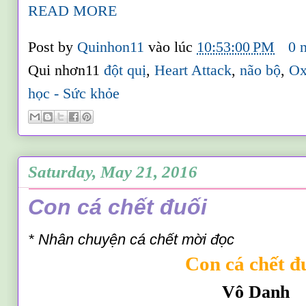
READ MORE
Post by
Quinhon11
vào lúc
10:53:00 PM
0 
Qui nhơn11
đột quị
,
Heart Attack
,
não bộ
,
Ox
học - Sức khỏe
Saturday, May 21, 2016
Con cá chết đuối
* Nhân chuyện cá chết mời đọc
Con cá chết đ
Vô Danh