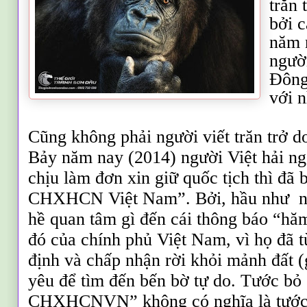
trăn 
bởi 
năm 
ngườ
Đông
với 
Cũng không phải người viết trăn trở d
Bảy năm nay (2014) người Việt hải ng
chịu làm đơn xin giữ quốc tịch thì đã 
CHXHCN Việt Nam”. Bởi, hầu như ng
hề quan tâm gì đến cái thông báo “hă
đó của chính phủ Việt Nam, vì họ đã t
định và chấp nhận rời khỏi
mảnh đất (g
yêu để tìm đến bến bờ tự do. Tước bỏ 
CHXHCNVN” không có nghĩa là tước