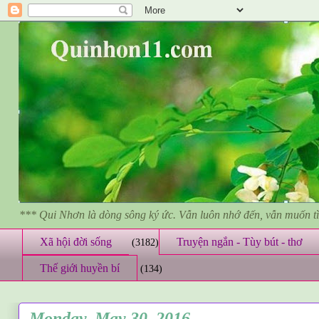
*** Qui Nhơn là dòng sông ký ức. Vẫn luôn nhớ đến, vẫn muốn 
Xã hội đời sống
Truyện ngắn - Tùy bút - thơ
(3182)
Thế giới huyền bí
(134)
Monday, May 30, 2016