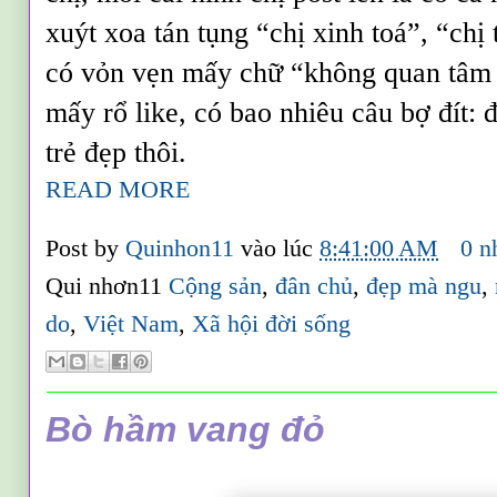
xuýt xoa tán tụng “chị xinh toá”, “chị
có vỏn vẹn mấy chữ “không quan tâm 
mấy rổ like, có bao nhiêu câu bợ đít: đ
trẻ đẹp thôi.
READ MORE
Post by
Quinhon11
vào lúc
8:41:00 AM
0 n
Qui nhơn11
Cộng sản
,
đân chủ
,
đẹp mà ngu
,
do
,
Việt Nam
,
Xã hội đời sống
Bò hầm vang đỏ