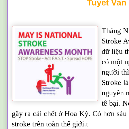
Tuyết Vân
Tháng Nă
Stroke A
dữ liệu t
có một n
người thì
Stroke l
nguyên n
tê bại. 
gây ra cái chết ở Hoa Kỳ. Có hơn sáu 
stroke trên toàn thế giới.t