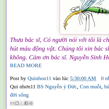
Thưa bác sĩ, Có người nói với tôi là c
hút máu động vật. Chúng tôi xin bác s
không. Cảm ơn bác sĩ. Nguyễn Sinh 
READ MORE
Post by
Quinhon11
vào lúc
5:30:00 AM
0 n
Qui nhơn11
BS Nguyễn ý Đức
,
Con muỗi
,
h
đời sống