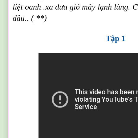
liệt oanh .xa đưa gió mây lạnh lùng. 
đâu.. ( **)
Tập 1