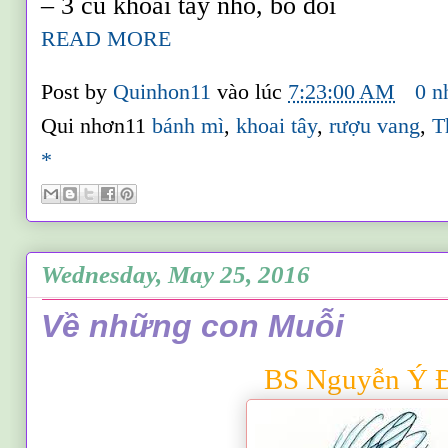
– 3 củ khoai tây nhỏ, bổ đôi
READ MORE
Post by
Quinhon11
vào lúc
7:23:00 AM
0 n
Qui nhơn11
bánh mì
,
khoai tây
,
rượu vang
,
T
*
Wednesday, May 25, 2016
Về những con Muỗi
BS Nguyễn Ý 