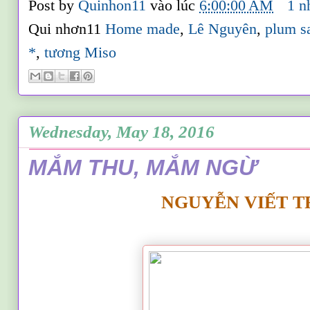
Post by
Quinhon11
vào lúc
6:00:00 AM
1 n
Qui nhơn11
Home made
,
Lê Nguyên
,
plum s
*
,
tương Miso
Wednesday, May 18, 2016
MẮM THU, MẮM NGỪ
NGUYỄN VIẾT 