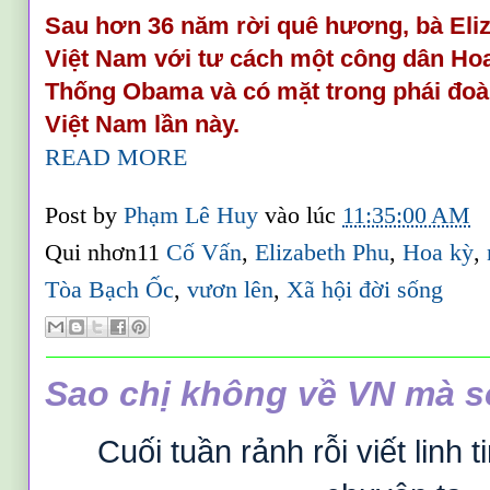
Sau hơn 36 năm rời quê hương, bà Eliz
Việt Nam với tư cách một công dân Hoa
Thống Obama và có mặt trong phái đoà
Việt Nam lần này.
READ MORE
Post by
Phạm Lê Huy
vào lúc
11:35:00 AM
Qui nhơn11
Cố Vấn
,
Elizabeth Phu
,
Hoa kỳ
,
Tòa Bạch Ốc
,
vươn lên
,
Xã hội đời sống
Sao chị không về VN mà 
Cuối tuần rảnh rỗi viết linh