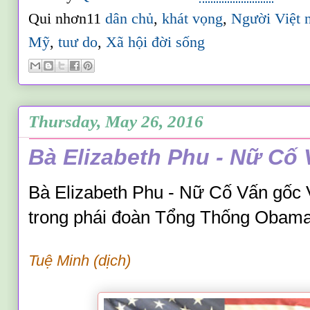
Qui nhơn11
dân chủ
,
khát vọng
,
Người Việt 
Mỹ
,
tuư do
,
Xã hội đời sống
Thursday, May 26, 2016
Bà Elizabeth Phu - Nữ Cố V
Bà Elizabeth Phu - Nữ Cố Vấn gốc V
trong phái đoàn Tổng Thống Obam
Tuệ Minh (d
ịch)