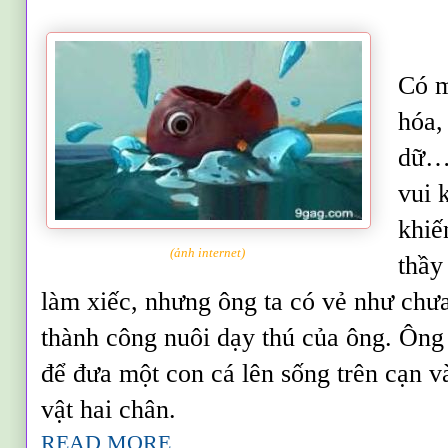
Có m
hóa,
dữ… 
vui 
khiế
(ảnh internet)
thầy
làm xiếc, nhưng ông ta có vẻ như chư
thành công nuôi dạy thú của ông. Ông
để đưa một con cá lên sống trên cạn v
vật hai chân.
READ MORE