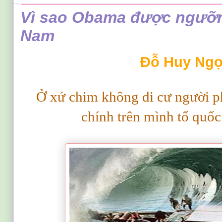
Vì sao Obama được ngưỡn
Nam
Đỗ Huy Ng
Ở xứ chim không di cư người p
chính trên mình tổ quố