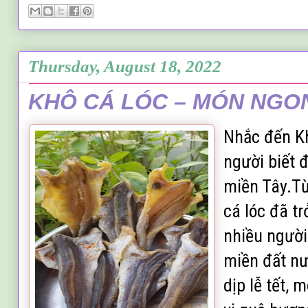
Thursday, August 18, 2022
KHÔ CÁ LÓC – MÓN NGO
Nhắc đến Kh
người biết 
miền Tây.Từ
cá lóc đã t
nhiều ngườ
miền đất nư
dịp lễ tết, 