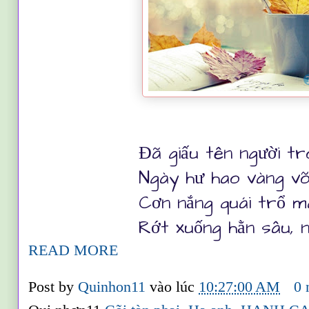
Đã giấu tên người tr
Ngày hư hao vàng võ c
Cơn nắng quái trổ màu n
Rớt xuống hằn sâu, ngọt
READ MORE
Post by
Quinhon11
vào lúc
10:27:00 AM
0 