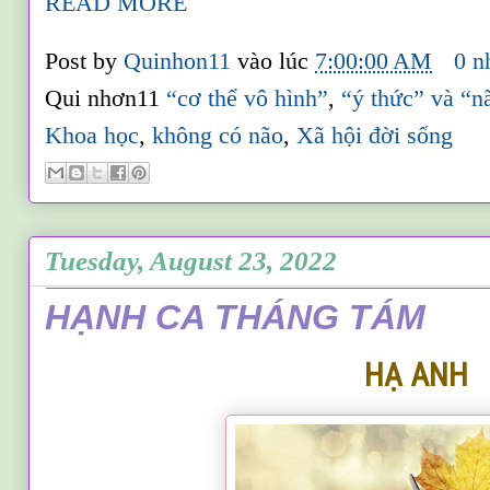
READ MORE
Post by
Quinhon11
vào lúc
7:00:00 AM
0 n
Qui nhơn11
“cơ thể vô hình”
,
“ý thức” và “n
Khoa học
,
không có não
,
Xã hội đời sống
Tuesday, August 23, 2022
HẠNH CA THÁNG TÁM
HẠ ANH