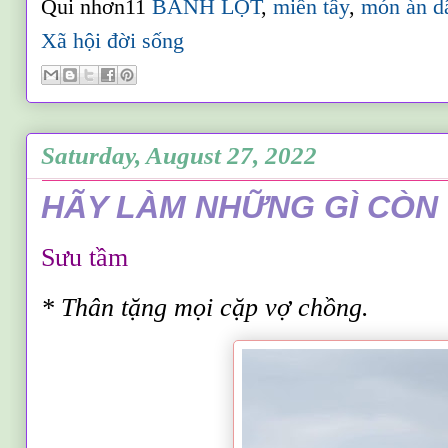
Qui nhơn11
BÁNH LỌT
,
miền tây
,
món àn d
Xã hội đời sống
Saturday, August 27, 2022
HÃY LÀM NHỮNG GÌ CÒN
Sưu tầm
*
T
hân tặng mọi cặp vợ chồng.