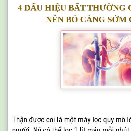
4 DẤU HIỆU BẤT THƯỜNG C
NÊN BỎ CÀNG SỚM 
Thận được coi là một máy lọc quy mô lớ
người. Nó có thể lọc 1 lít máu mỗi phút,