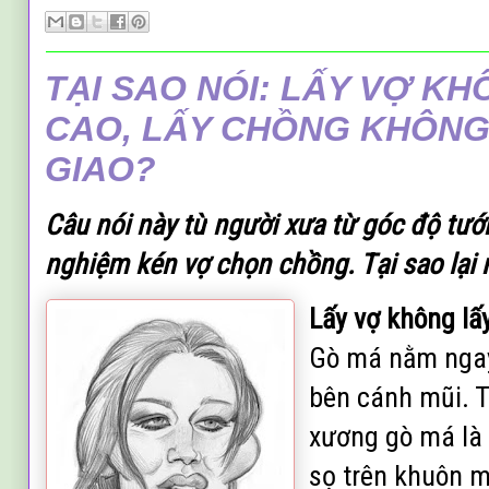
TẠI SAO NÓI: LẤY VỢ K
CAO, LẤY CHỒNG KHÔNG
GIAO?
Câu nói này t
ừ
người xưa từ góc độ tướ
nghiệm kén vợ chọn chồng. Tại sao lại 
Lấy vợ không lấ
Gò má nằm ngay
bên cánh mũi. 
xương gò má là
sọ trên khuôn m