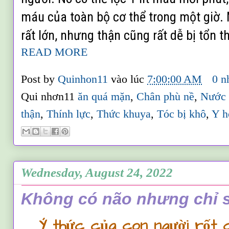
máu của toàn bộ cơ thể trong một giờ.
rất lớn, nhưng thận cũng rất dễ bị tổn 
READ MORE
Post by
Quinhon11
vào lúc
7:00:00 AM
0 n
Qui nhơn11
ăn quá mặn
,
Chân phù nề
,
Nước 
thận
,
Thính lực
,
Thức khuya
,
Tóc bị khô
,
Y h
Wednesday, August 24, 2022
Không có não nhưng chỉ s
Ý thức của con người rốt 