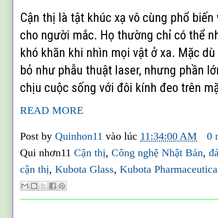
Cận thị
là tật khúc xạ vô cùng phổ biến 
cho người mắc. Họ thường chỉ có thể nhì
khó khăn khi nhìn mọi vật ở xa. Mặc dù
bỏ như phẫu thuật laser, nhưng phần l
chịu cuộc sống với đôi kính đeo trên mặ
READ MORE
Post by
Quinhon11
vào lúc
11:34:00 AM
0 
Qui nhơn11
Cận thị
,
Công nghệ Nhật Bản
,
đ
cận thị
,
Kubota Glass
,
Kubota Pharmaceutica