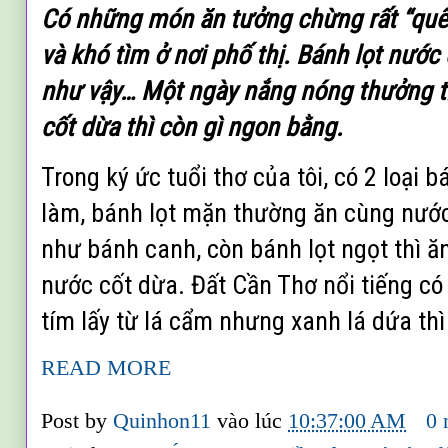
Có những món ăn tưởng chừng rất “quê
và khó tìm ở nơi phố thị. Bánh lọt nước
như vậy… Một ngày nắng nóng thưởng th
cốt dừa thì còn gì ngon bằng.
Trong ký ức tuổi thơ của tôi, có 2 loại
làm, bánh lọt mặn thường ăn cùng nước 
như bánh canh, còn bánh lọt ngọt thì 
nước cốt dừa. Đất Cần Thơ nổi tiếng có
tím lấy từ lá cẩm nhưng xanh lá dứa th
READ MORE
Post by
Quinhon11
vào lúc
10:37:00 AM
0 