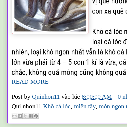
vị quê hươ
con xa quê 
Khô cá lóc 
loại cá lóc 
nhiên, loại khô ngon nhất vẫn là khô cá
lớn vừa phải từ 4 – 5 con 1 kí là vừa, cá 
chắc, không quá mỏng cũng không quá
READ MORE
Post by
Quinhon11
vào lúc
8:00:00 AM
0 n
Qui nhơn11
Khô cá lóc
,
miền tây
,
món ngon n