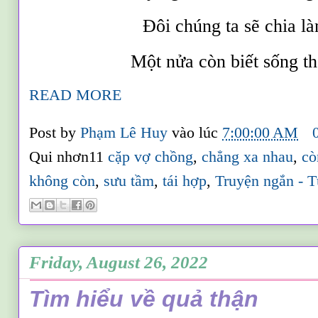
Đôi chúng ta sẽ chia l
Một nửa còn biết sống th
READ MORE
Post by
Phạm Lê Huy
vào lúc
7:00:00 AM
Qui nhơn11
cặp vợ chồng
,
chẳng xa nhau
,
cò
không còn
,
sưu tầm
,
tái hợp
,
Truyện ngắn - T
Friday, August 26, 2022
Tìm hiểu về quả thận