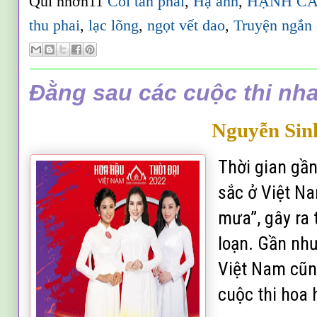
Qui nhơn11
Cõi tàn phai
,
Hạ anh
,
HẠNH CA
thu phai
,
lạc lõng
,
ngọt vết dao
,
Truyện ngắn 
Đằng sau các cuộc thi nh
Nguyễn Sin
Thời gian gần
sắc ở Việt N
mưa”, gây ra 
loạn. Gần nh
Việt Nam cũn
cuộc thi hoa 