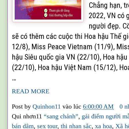
Chẳng hạn, t
2022, VN có 
người đẹp. C
sẽ có thêm các cuộc thi Hoa hậu Thế g
12/8), Miss Peace Vietnam (11/9), Mis
hậu Siêu quốc gia VN (22/10), Hoa hậu
(22/10), Hoa hậu Việt Nam (15/12), Ho
…
READ MORE
Post by
Quinhon11
vào lúc
6:00:00 AM
0 n
Qui nhơn11
“sang chảnh”
,
gái điếm người m
bán dâm
,
sex tour
,
thi nhan sắc
,
xa hoa
,
Xã h