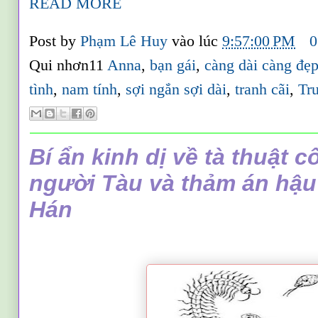
READ MORE
Post by
Phạm Lê Huy
vào lúc
9:57:00 PM
0
Qui nhơn11
Anna
,
bạn gái
,
càng dài càng đẹ
tình
,
nam tính
,
sợi ngắn sợi dài
,
tranh cãi
,
Tru
Bí ẩn kinh dị về tà thuật c
người Tàu và thảm án hậu
Hán
.