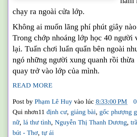
nam 
chạy ra ngoài cửa lớp.
Không ai muốn lãng phí phút giây nào 
Trong chớp nhoáng lớp học 40 người 
lại. Tuấn chơi luẩn quẩn bên ngoài n
ngó những người xung quanh rồi thừa 
quay trở vào lớp của mình.
READ MORE
Post by
Phạm Lê Huy
vào lúc
8:33:00 PM
0
Qui nhơn11
định cư
,
giảng bài
,
gốc phượng g
nữ
,
lá thư tình
,
Nguyễn Thị Thanh Dương
,
tr
bút - Thơ
,
tự ái