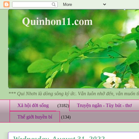
*** Qui Nhơn là dòng sông ký ức. Vẫn luôn nhớ đến, vẫn muốn 
Xã hội đời sống
Truyện ngắn - Tùy bút - thơ
(3182)
Thế giới huyền bí
(134)
Wednesday, August 31, 2022