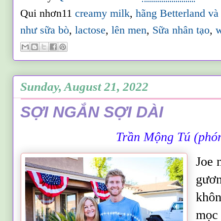
Qui nhơn11
creamy milk
,
hãng Betterland và
như sữa bò
,
lactose
,
lên men
,
Sữa nhân tạo
,
w
Sunday, August 21, 2022
SỢI NGẮN SỢI DÀI
Trần Mộng Tú (
p
ho
Joe 
gươn
khôn
mọc 