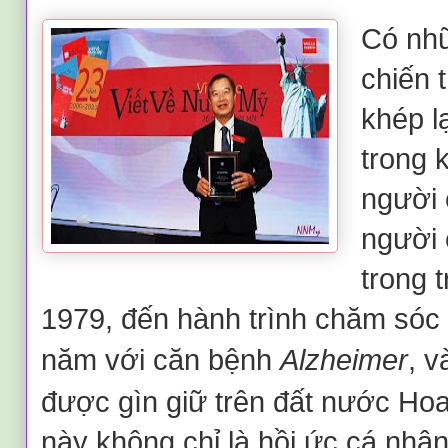
Có nhữ
chiến 
khép l
trong 
người 
người 
trong t
1979, đến hành trình chăm sóc
năm với căn bệnh
Alzheimer
, v
được gìn giữ trên đất nước Ho
này không chỉ là hồi ức cá nhân,