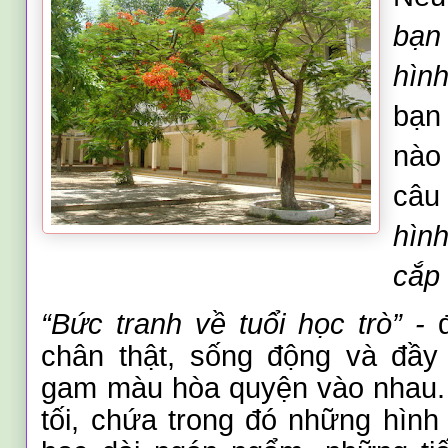
bạn 
hình
bạn 
nào
câu 
hìn
cắp 
“Bức tranh về tuổi học trò”
-
đ
chân thật, sống động và đầy
gam màu hòa quyện vào nhau
tối, chứa trong đó những hìn