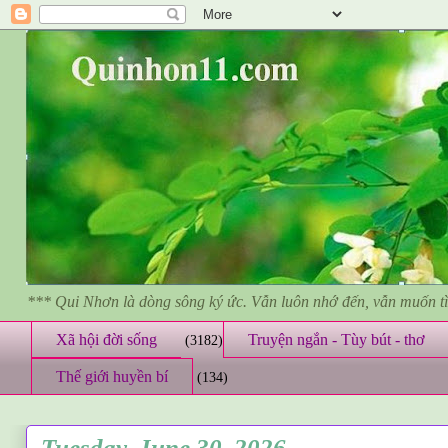
*** Qui Nhơn là dòng sông ký ức. Vẫn luôn nhớ đến, vẫn muốn 
Xã hội đời sống
Truyện ngắn - Tùy bút - thơ
(3182)
Thế giới huyền bí
(134)
Tuesday, June 30, 2026