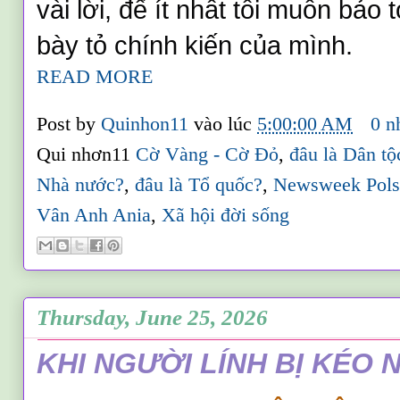
vài lời, để ít nhất tôi muốn bảo
bày tỏ chính kiến của mình. 
READ MORE
Post by
Quinhon11
vào lúc
5:00:00 AM
0 n
Qui nhơn11
Cờ Vàng - Cờ Đỏ
,
đâu là Dân t
Nhà nước?
,
đâu là Tổ quốc?
,
Newsweek Pols
Vân Anh Ania
,
Xã hội đời sống
Thursday, June 25, 2026
KHI NGƯỜI LÍNH BỊ KÉO 