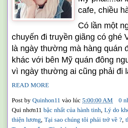
cafe, chiều 
Có lần một n
chuyến đi truyền giãng có ghé 
là ngày thường mà hàng quán 
khác với bên Mỹ quán đông ngườ
vì ngày thường ai cũng phải đi 
READ MORE
Post by
Quinhon11
vào lúc
5:00:00 AM
0 n
Qui nhơn11
bậc nhất của hành tinh
,
Lý do kh
thiện lương
,
Tại sao chúng tôi phải trở về ?
,