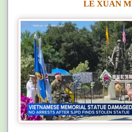
LÊ XUÂN 