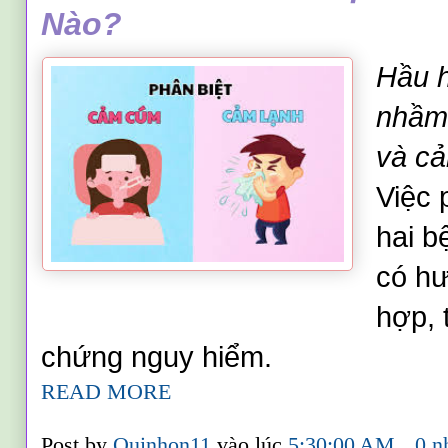
Nào?
Hầu h
nhầm
và c
Việc 
hai b
có hư
hợp, 
chứng nguy hiểm.
READ MORE
Post by
Quinhon11
vào lúc
5:30:00 AM
0 n