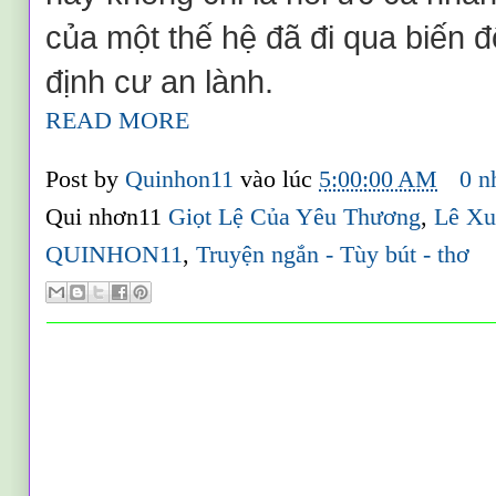
của một thế hệ đã đi qua biến 
định cư an lành.
READ MORE
Post by
Quinhon11
vào lúc
5:00:00 AM
0 n
Qui nhơn11
Giọt Lệ Của Yêu Thương
,
Lê X
QUINHON11
,
Truyện ngắn - Tùy bút - thơ