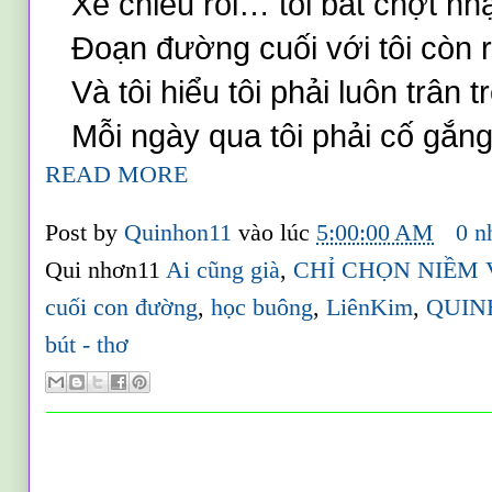
   Xế chiều rồi… tôi bất chợt nh
Đoạn đường cuối với tôi còn r
Và tôi hiểu tôi phải luôn trân t
Mỗi ngày qua tôi phải cố gắn
READ MORE
Post by
Quinhon11
vào lúc
5:00:00 AM
0 n
Qui nhơn11
Ai cũng già
,
CHỈ CHỌN NIỀM 
cuối con đường
,
học buông
,
LiênKim
,
QUIN
bút - thơ