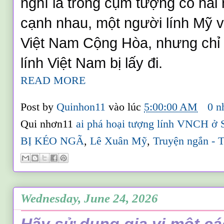
nghĩ là trong cụm tượng có hai 
cạnh nhau, một người lính Mỹ v
Việt Nam Cộng Hòa, nhưng chỉ 
lính Việt Nam bị lấy đi.
READ MORE
Post by
Quinhon11
vào lúc
5:00:00 AM
0 n
Qui nhơn11
ai phá hoại tượng lính VNCH ở 
BỊ KÉO NGÃ
,
Lê Xuân Mỹ
,
Truyện ngắn - T
Wednesday, June 24, 2026
Hãy sử dụng gia vị một các