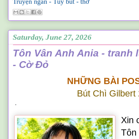
Truyện ngắn - Tùy bút - thơ
Saturday, June 27, 2026
Tôn Vân Anh Ania - tranh 
- Cờ Đỏ
NHỮNG BÀI POS
Bút Chì Gilbert
·
Xin c
Tôn 