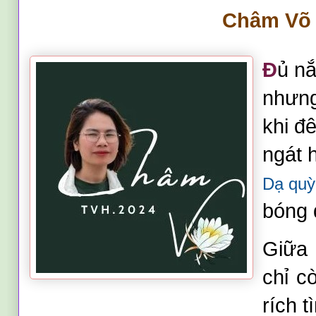
Châm Võ
Đ
ủ
nắ
nhưng
khi đ
ngát 
Dạ qu
bóng 
Giữa 
chỉ c
rích 