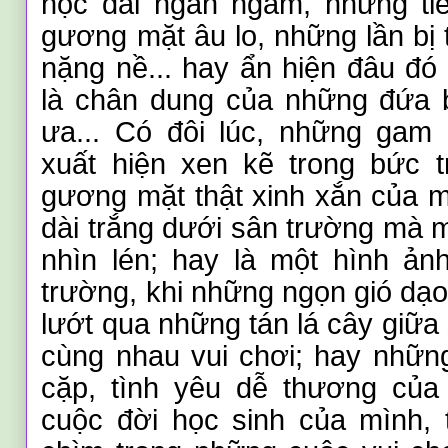
học dài ngán ngẩm, những tiế
gương mặt âu lo, những lần bị 
nặng nề... hay ẩn hiện đâu đó
là chân dung của những đứa
ưa... Có đôi lúc, những gam
xuất hiện xen kẽ trong bức t
gương mặt thật xinh xắn của m
dài trắng dưới sân trường mà 
nhìn lén
;
hay là một hình ảnh
trường, khi những ngọn gió dạ
lướt qua những tán lá cây giữ
cùng nhau vui chơi
;
hay những 
cặp, tình yêu dễ thương của t
cuộc đời học sinh của mình,