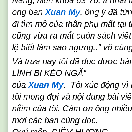
Nẵng, niên khóa 63-70, ít nhất là
ông bạn 
Xuan My
, ông ý đã từn
đi tìm mộ của thân phụ mất tại trạ
cũng vừa ra mắt cuốn sách viết 
lệ biết làm sao ngưng.." vô cù
Và trưa nay tôi đã đọc được bà
LÍNH BỊ KÉO NGÃ"
của 
Xuan My
.  Tôi xúc động vì 
tôi mong đợi và nội dung bài viết
niềm của tôi. Cảm ơn ông nhiều
mời các bạn cùng đọc. 