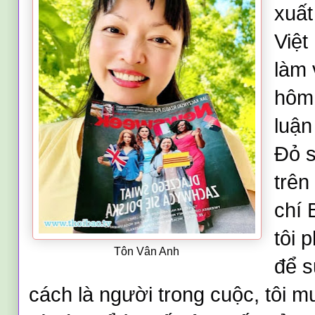
xuất
Việt
làm 
hôm 
luận
Đỏ s
trên
chí 
tôi p
Tôn Vân Anh
để s
cách là người trong cuộc, tôi m