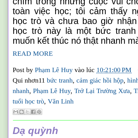
chìm trong những cuộc vui ch
toàn việc học
;
tôi cảm thấy n
học trò và chưa bao giờ nhận 
học trò này là một bức tranh
muốn kết thúc nó thật nhanh mà 
READ MORE
Post by
Phạm Lê Huy
vào lúc
10:21:00 PM
Qui nhơn11
bức tranh
,
cảm giác hồi hộp
,
hìn
nhanh
,
Phạm Lê Huy
,
Trở Lại Trường Xưa
,
T
tuổi học trò
,
Văn Linh
Dạ quỳnh