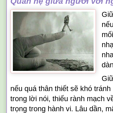
Quan hệ giữa người với ng
Giữ
nếu
mối
nhạ
nha
dàn
Giữ
nếu quá thân thiết sẽ khó tránh 
trong lời nói, thiếu rành mạch về
trọng trong hành vi. Lâu dần, m