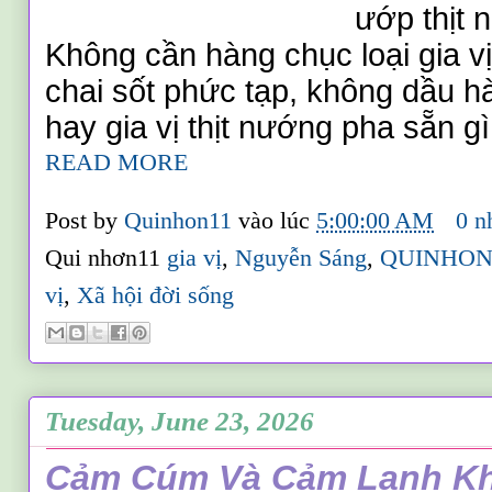
ướp thịt n
Không cần hàng chục loại gia v
chai sốt phức tạp, không dầu h
hay gia vị thịt nướng pha sẵn gì
READ MORE
Post by
Quinhon11
vào lúc
5:00:00 AM
0 n
Qui nhơn11
gia vị
,
Nguyễn Sáng
,
QUINHON
vị
,
Xã hội đời sống
Tuesday, June 23, 2026
Cảm Cúm Và Cảm Lạnh Kh