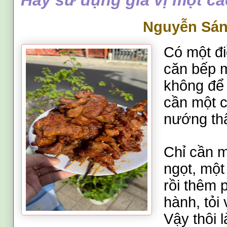
Nguyễn Sá
Có một đi
căn bếp 
không để 
cần một c
nướng thậ
Chỉ cần m
ngọt, một
rồi thêm 
hành, tỏi
Vậy thôi 