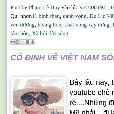
Post by
Phạm Lê Huy
vào lúc
9:43:00 PM
0
Qui nhơn11
bình thản
,
danh vọng
,
Du Lịc Vă
ven đường
,
hoàng hôn
,
khát vọng xây dựng
,
tâm hồn
,
Xã hội đời sống
CÓ ĐỊNH VỀ VIỆT NAM S
.
Bấy lâu nay, t
youtube chê
rề....Những đ
Mỹ phải....đi