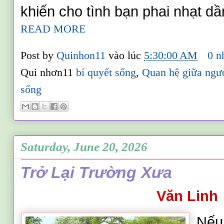
khiến cho tình bạn phai nhạt dầ
READ MORE
Post by
Quinhon11
vào lúc
5:30:00 AM
0 n
Qui nhơn11
bí quyết sống
,
Quan hệ giữa ngư
sống
Saturday, June 20, 2026
Trở Lại Trường Xưa
Văn Linh
Nếu 