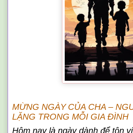
MỪNG NGÀY CỦA CHA – NG
LẶNG TRONG MỖI GIA ĐÌNH
Hôm nay là ngày dành để tôn v