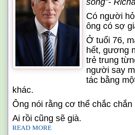
sống"- Rich
Có người hỏ
ông có sợ gi
Ở tuổi 76, m
hết, gương 
trẻ trung từ
người say mê
tác bằng một
khác.
Ông nói rằng cơ thể chắc chắn 
Ai rồi cũng sẽ già.
READ MORE