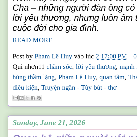
Cha – những người đàn ông có 
lời yêu thương, nhưng luôn âm 
cuộc đời cho gia đình.
READ MORE
Post by
Phạm Lê Huy
vào lúc
2:17:00 PM
0
Qui nhơn11
chăm sóc
,
lời yêu thương
,
mạnh 
hùng thầm lặng
,
Phạm Lê Huy
,
quan tâm
,
Th
điều kiện
,
Truyện ngắn - Tùy bút - thơ
Sunday, June 21, 2026