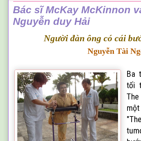
Bác sĩ McKay McKinnon v
Nguyễn duy Hải
Người đàn ông có cái bướ
Nguyễn
T
ài Ng
Ba 
tối 
The 
một
"Th
tumo