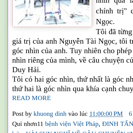
nhìn qua 
chính trị"
Ngọc.
Tôi đã từng
giá trị của anh Nguyễn Tài Ngọc, tôi 
góc nhìn của anh. Tuy nhiên cho phép
nh
ìn
riêng của mình, về câu chuyện c
Duy Hải.
Tôi có hai góc nhìn, thứ nhất là góc 
thứ hai là góc nhìn qua khía cạnh ch
READ MORE
Post by
khuong dinh
vào lúc
11:00:00 PM
6
Qui nhơn11
bệnh viện Việt Pháp
,
ĐINH TẤ