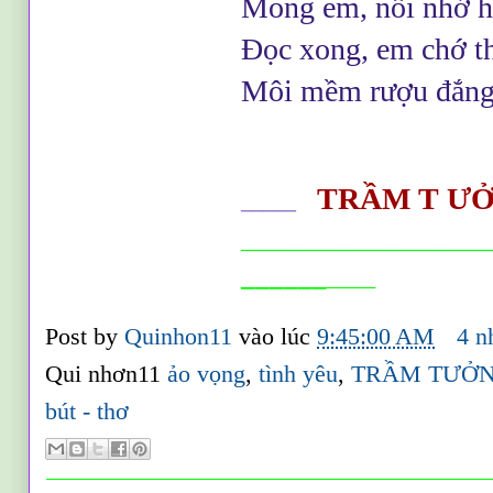
Mong em, nỗi nhớ hó
Đọc xong, em chớ t
Môi mềm rượu đắng,
TR
ẦM T Ư
_____
____________________
______
____
Post by
Quinhon11
vào lúc
9:45:00 AM
4 n
Qui nhơn11
ảo vọng
,
tình yêu
,
TRẦM TƯỞ
bút - thơ