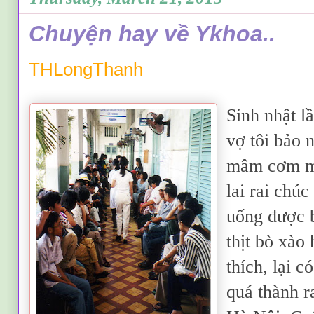
Chuyện hay về Ykhoa..
THLongThanh
Sinh nhật l
vợ tôi bảo
mâm cơm mờ
lai rai chú
uống được 
thịt bò xào
thích, lại 
quá thành r