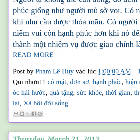
phúc giống như người mù sờ voi. Có n
khi nhu cầu được thỏa mãn. Có người 
niềm vui còn hạnh phúc hơn khi nó đế
thành một nhiệm vụ được giao chính l
READ MORE
Post by
Phạm Lê Huy
vào lúc
1:00:00 AM
Qui nhơn11
có mặt
,
đơn sơ
,
hạnh phúc
,
hiện 
óc hài hước
,
quà tặng
,
sức khỏe
,
thời gian
,
t
lai
,
Xã hội đời sống
Thursday, March 21, 2013