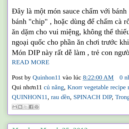
Đây là một món sauce chấm với bánh q
bánh "chip" , hoặc dùng để chấm cà rốt
ăn dặm cho vui miệng, không thể thiếu
ngoại quốc cho phần ăn chơi trước khi 
Món DIP này rất dễ làm , trẻ con người
READ MORE
Post by
Quinhon11
vào lúc
8:22:00 AM
0 n
Qui nhơn11
củ năng
,
Knorr vegetable recipe
QUINHON11
,
rau dền
,
SPINACH DIP
,
Tron