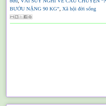
bứu
,
VÀI SUY NGHĨ VỀ CÂU CHUYỆN “
BƯỚU NẶNG 90 KG”
,
Xã hội đời sống