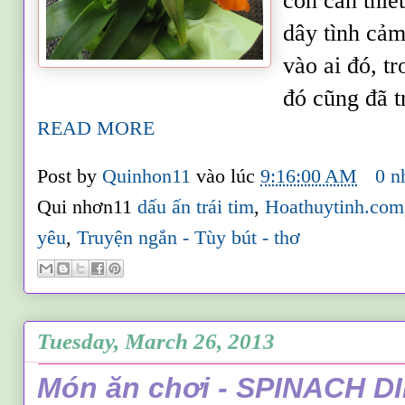
còn cần thiế
dây tình cảm
vào ai đó, t
đó cũng đã t
READ MORE
Post by
Quinhon11
vào lúc
9:16:00 AM
0 n
Qui nhơn11
dấu ấn trái tim
,
Hoathuytinh.com
yêu
,
Truyện ngắn - Tùy bút - thơ
Tuesday, March 26, 2013
Món ăn chơi - SPINACH D