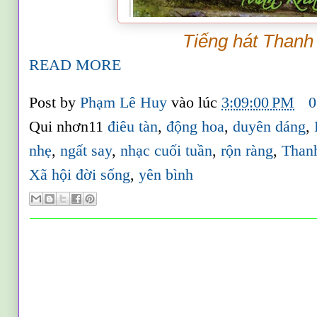
Tiếng hát Thanh
READ MORE
Post by
Phạm Lê Huy
vào lúc
3:09:00 PM
0
Qui nhơn11
điêu tàn
,
động hoa
,
duyên dáng
,
nhẹ
,
ngất say
,
nhạc cuối tuần
,
rộn ràng
,
Than
Xã hội đời sống
,
yên bình