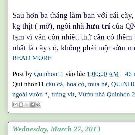
Sau hơn ba tháng làm bạn với cái cày,
kg thịt ( mỡ), ngôi nhà
hưu trí
của QN
tạm vì vẫn còn nhiều thứ cần có thêm 
nhất là cây cỏ, không phải một sớm m
READ MORE
Post by
Quinhon11
vào lúc
1:00:00 AM
46 
Qui nhơn11
câu cá
,
hoa cỏ
,
mùa hè
,
QUINH
ngoài vườn *
,
trứng vịt
,
Vườn nhà Quinhon 
Wednesday, March 27, 2013