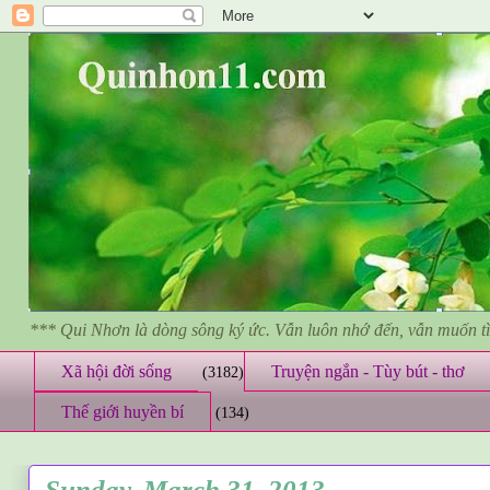
*** Qui Nhơn là dòng sông ký ức. Vẫn luôn nhớ đến, vẫn muốn 
Xã hội đời sống
Truyện ngắn - Tùy bút - thơ
(3182)
Thế giới huyền bí
(134)
Sunday, March 31, 2013