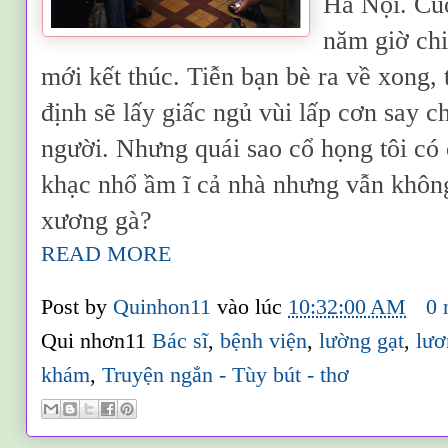
Hà Nội. Cuộ
năm giờ chi
mới kết thúc. Tiễn bạn bè ra về xong, 
định sẽ lấy giấc ngủ vùi lấp cơn say 
người. Nhưng quái sao cổ họng tôi có 
khạc nhổ ầm ĩ cả nhà nhưng vẫn không
xương gà?
READ MORE
Post by
Quinhon11
vào lúc
10:32:00 AM
0 
Qui nhơn11
Bác sĩ
,
bệnh viện
,
lường gạt
,
lươ
khám
,
Truyện ngắn - Tùy bút - thơ