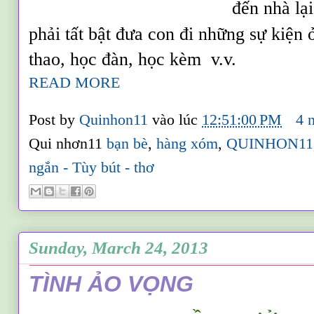
đến nhà lạ
phải tất bật đưa con đi những sự kiện 
thao, học đàn, học kèm v.v.
READ MORE
Post by
Quinhon11
vào lúc
12:51:00 PM
4 
Qui nhơn11
bạn bè
,
hàng xóm
,
QUINHON11
ngắn - Tùy bút - thơ
Sunday, March 24, 2013
TÌNH ẢO VỌNG