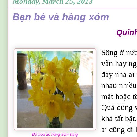
Monday, March 25, 2013
Bạn bè và hàng xóm
Quin
Sống ở nướ
vẫn hay ng
đây nhà ai
nhau nhiều
mặt hoặc t
Quả đúng v
khá tất bật
ai cũng đi 
Bó hoa do hàng xóm tặng