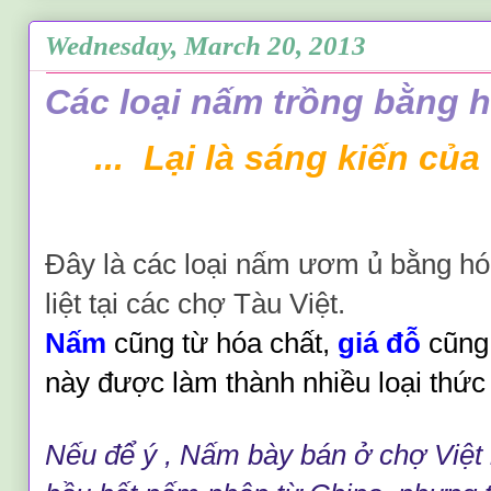
Wednesday, March 20, 2013
Các loại nấm trồng bằng 
... Lại là sáng kiến của 
Đây là các loại nấm ươm ủ bằng hóa
liệt tại các chợ Tàu Việt.
Nấm
cũng từ hóa chất,
giá đỗ
cũng 
này được làm thành nhiều loại thức
N
ếu
đ
ể
ý , N
ấm
b
ày
b
án
ở ch
ợ Vi
ệt