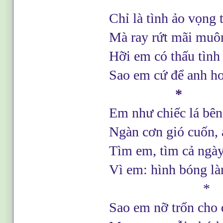
Chỉ là tình ảo vọng 
Mà ray rứt mãi muô
Hỡi em có thấu tình 
Sao em cứ để anh h
*
Em như chiếc lá bê
Ngàn cơn gió cuốn,
Tìm em, tìm cả ngà
Vì em: hình bóng l
*
Sao em nỡ trốn cho