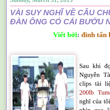
VÀI SUY NGHĨ VỀ CÂU C
ĐÀN ÔNG CÓ CÁI BƯỚU 
Viết bởi
:
đinh tấn
Sau khi đọ
Nguyễn Tà
clips tài li
200lb Tum
nghĩ của tô