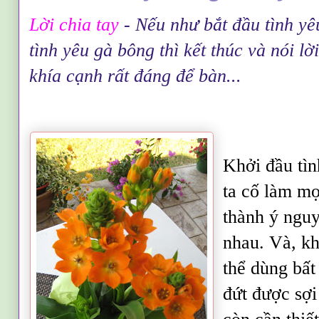
L
ời chia tay
-
Nếu như bắt đầu tình yêu
tình yêu gà bông thì kết thúc và nói lờ
khía cạnh rất đáng để bàn...
Khởi đầu tìn
ta cố làm mọ
thành ý nguy
nhau. Và, kh
thể dùng bất
đứt được sợ