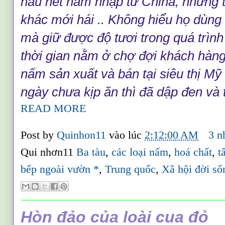
h
ầu h
ết
n
ấ
m
nh
ập t
ừ Chi
na, nh
ư
ng 
kh
ác m
ới h
ái .. Kh
ông hi
ểu h
ọ d
ùng
m
à gi
ữ
đ
ư
ợc
đ
ộ t
ư
ơi trong qu
á tr
ình
thời gian nằm ở chợ đợi khách hàng
nấm sản xuất và bán tại siêu thị Mỹ
ngày chưa kịp ăn thì đã dập đen và 
READ MORE
Post by
Quinhon11
vào lúc
2:12:00 AM
3 n
Qui nhơn11
Ba tàu
,
các loại nấm
,
hoá chất
,
t
bếp ngoài vườn *
,
Trung quốc
,
Xã hội đời số
Hòn đảo của loài cua đỏ