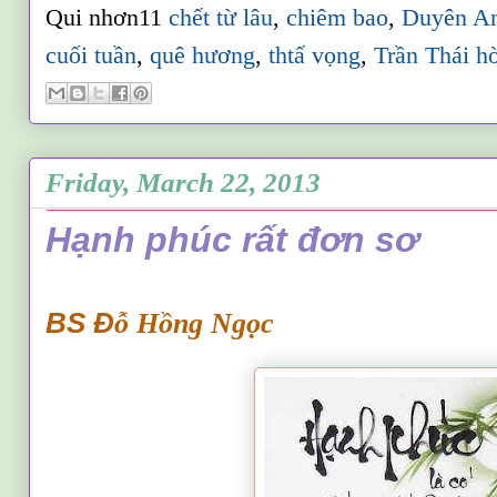
Qui nhơn11
chết từ lâu
,
chiêm bao
,
Duyên A
cuối tuần
,
quê hương
,
thtấ vọng
,
Trần Thái h
Friday, March 22, 2013
Hạnh phúc rất đơn sơ
BS Đ
ỗ Hồng Ngọc