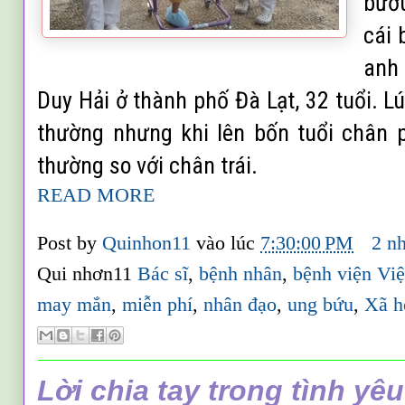
bướu
cái 
anh
Duy Hải ở thành phố Đà Lạt, 32 tuổi. Lú
thường nhưng khi lên bốn tuổi chân 
thường so với chân trái.
READ MORE
Post by
Quinhon11
vào lúc
7:30:00 PM
2 n
Qui nhơn11
Bác sĩ
,
bệnh nhân
,
bệnh viện Việ
may mắn
,
miễn phí
,
nhân đạo
,
ung bứu
,
Xã h
Lời chia tay trong tình yêu