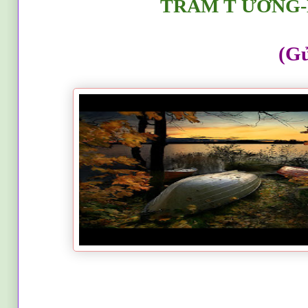
TR
ẦM T ƯỞNG
(G