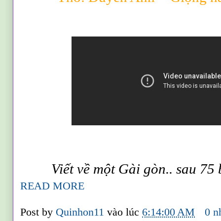
Vi
ết v
ề
m
ột
G
ài g
òn
.. sau 75
READ MORE
Post by
Quinhon11
vào lúc
6:14:00 AM
0 n