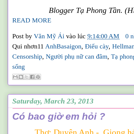
Blogger Tạ Phong Tần. (Hì
READ MORE
Post by
Văn Mỹ Ái
vào lúc
9:14:00 AM
0 n
Qui nhơn11
AnhBasaigon
,
Điếu cày
,
Hellma
Censorship
,
Người phụ nữ can đãm
,
Tạ phon
sống
Saturday, March 23, 2013
Có bao giờ em hỏi ?
Thơ:
Duyên Anh
-
Giọng há