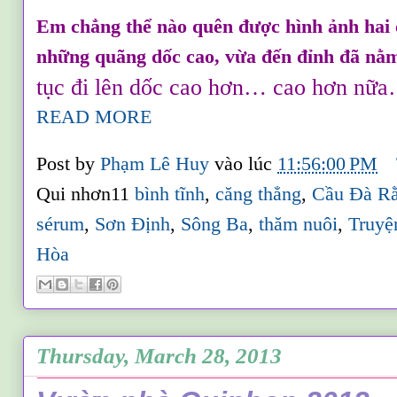
Em chẳng thể nào quên được hình ảnh hai c
những quãng dốc cao, vừa đến đỉnh đã nằm
tục đi lên dốc cao hơn… cao hơn nữ
READ MORE
Post by
Phạm Lê Huy
vào lúc
11:56:00 PM
Qui nhơn11
bình tĩnh
,
căng thẳng
,
Cầu Đà R
sérum
,
Sơn Định
,
Sông Ba
,
thăm nuôi
,
Truyệ
Hòa
Thursday, March 28, 2013