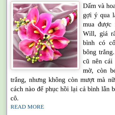
Dấm và hoa,
gợi ý qua 
mua được 
Will, giá r
bình có c
bông trắng.
cũ nên cái
mờ, còn b
trắng, nhưng không còn mượt mà nữ
cách nào để phục hồi lại cả bình lẫ
cô.
READ MORE