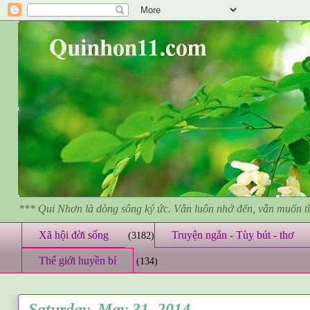
*** Qui Nhơn là dòng sông ký ức. Vẫn luôn nhớ đến, vẫn muốn 
Xã hội đời sống
Truyện ngắn - Tùy bút - thơ
(3182)
Thế giới huyền bí
(134)
Saturday, May 31, 2014