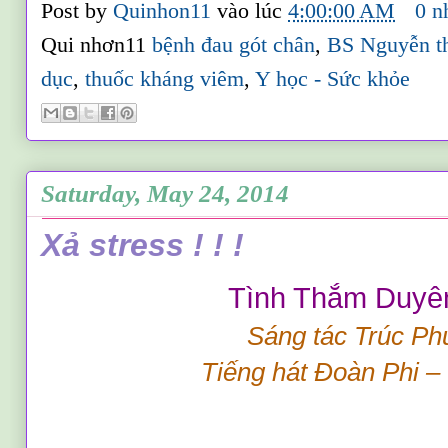
Post by
Quinhon11
vào lúc
4:00:00 AM
0 n
Qui nhơn11
bệnh đau gót chân
,
BS Nguyễn t
dục
,
thuốc kháng viêm
,
Y học - Sức khỏe
Saturday, May 24, 2014
Xả stress ! ! !
Tình Thắm Duyê
Sáng tác Trúc P
Tiếng hát Đoàn Phi –