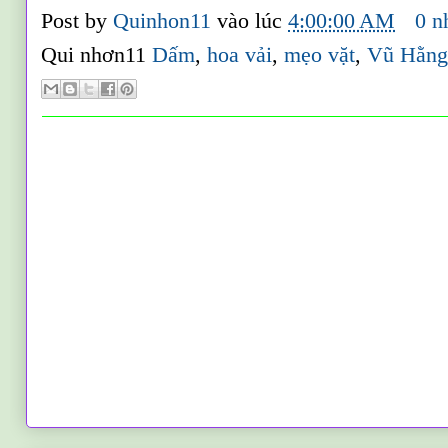
Post by
Quinhon11
vào lúc
4:00:00 AM
0 n
Qui nhơn11
Dấm
,
hoa vải
,
mẹo vặt
,
Vũ Hằn