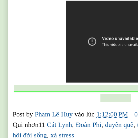
____________________________________
_________
Post by
Phạm Lê Huy
vào lúc
1:12:00 PM
0
Qui nhơn11
Cát Lynh
,
Đoàn Phi
,
duyên quê
,
hội đời sống
,
xả stress