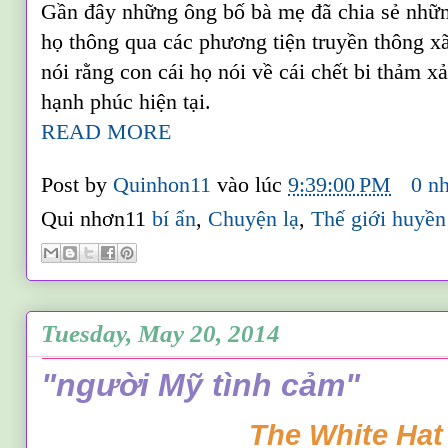
Gần đây những ông bố bà mẹ đã chia sẻ nhữ
họ thông qua các phương tiện truyền thông xã
nói rằng con cái họ nói về cái chết bi thảm x
hạnh phúc hiện tại.
READ MORE
Post by
Quinhon11
vào lúc
9:39:00 PM
0 n
Qui nhơn11
bí ẩn
,
Chuyện lạ
,
Thế giới huyền
Tuesday, May 20, 2014
"người Mỹ tình cảm"
The White Hat 