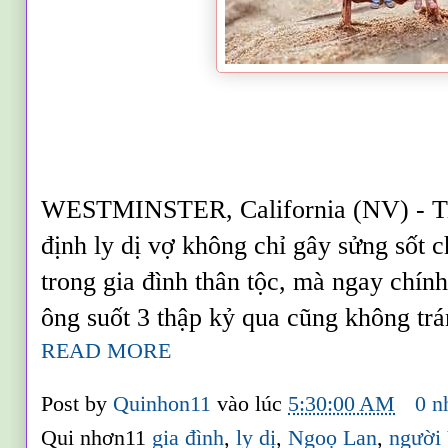
WESTMINSTER, California (NV) - Ti
định ly dị vợ không chỉ gây sửng sốt c
trong gia đình thân tộc, mà ngay chín
ông suốt 3 thập kỷ qua cũng không tr
READ MORE
Post by
Quinhon11
vào lúc
5:30:00 AM
0 n
Qui nhơn11
gia đình
,
ly dị
,
Ngoọ Lan
,
người 