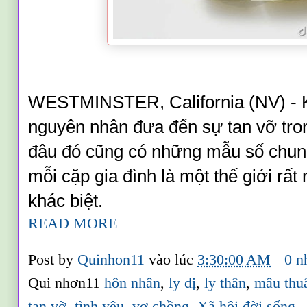
WESTMINSTER, California (NV) - Kh
nguyên nhân đưa đến sự tan vỡ tro
đâu đó cũng có những mẫu số chun
mỗi cặp gia đình là một thế giới rất
khác biệt.
READ MORE
Post by
Quinhon11
vào lúc
3:30:00 AM
0 n
Qui nhơn11
hôn nhân
,
ly dị
,
ly thân
,
mâu thu
tan vỡ
,
tình yêu
,
vợ chồng
,
Xã hội đời sống