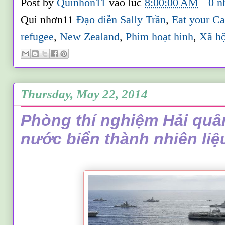
Post by
Quinhon11
vào lúc
8:00:00 AM
0 n
Qui nhơn11
Đạo diễn Sally Trần
,
Eat your C
refugee
,
New Zealand
,
Phim hoạt hình
,
Xã hộ
Thursday, May 22, 2014
Phòng thí nghiệm Hải quâ
nước biển thành nhiên liệ