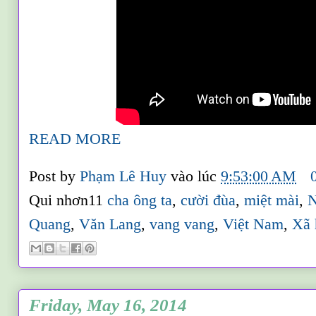
READ MORE
Post by
Phạm Lê Huy
vào lúc
9:53:00 AM
Qui nhơn11
cha ông ta
,
cười đùa
,
miệt mài
,
N
Quang
,
Văn Lang
,
vang vang
,
Việt Nam
,
Xã 
Friday, May 16, 2014