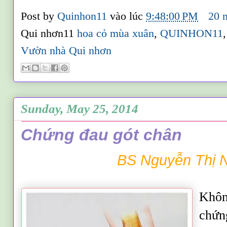
Post by
Quinhon11
vào lúc
9:48:00 PM
20 
Qui nhơn11
hoa cỏ mùa xuân
,
QUINHON11
Vườn nhà Qui nhơn
Sunday, May 25, 2014
Chứng đau gót chân
BS Nguyễn Thị 
Khôn
chứn