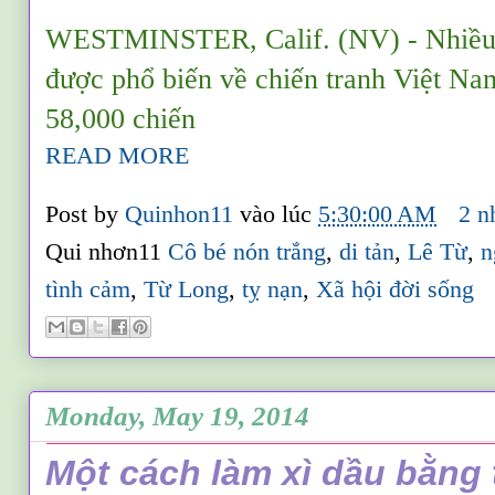
WESTMINSTER, Calif. (NV) - Nhiều 
được phổ biến về chiến tranh Việt N
58,000 chiến
READ MORE
Post by
Quinhon11
vào lúc
5:30:00 AM
2 n
Qui nhơn11
Cô bé nón trắng
,
di tản
,
Lê Từ
,
n
tình cảm
,
Từ Long
,
tỵ nạn
,
Xã hội đời sống
Monday, May 19, 2014
Một cách làm xì dầu bằng 