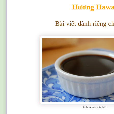
H
ương Hawa
B
ài vi
ết
dành riêng 
Ảnh mượn trên NET