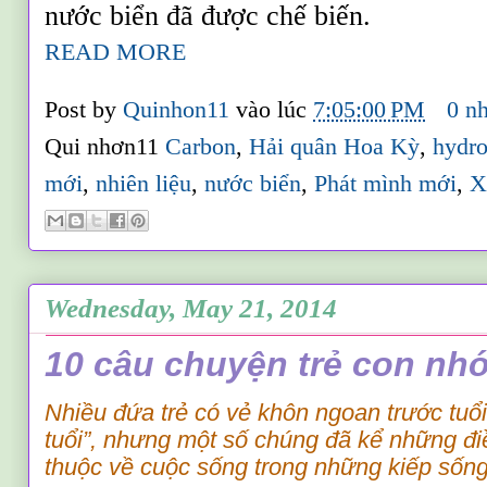
nước biển đã được chế biến.
READ MORE
Post by
Quinhon11
vào lúc
7:05:00 PM
0 n
Qui nhơn11
Carbon
,
Hải quân Hoa Kỳ
,
hydr
mới
,
nhiên liệu
,
nước biển
,
Phát mình mới
,
X
Wednesday, May 21, 2014
10 câu chuyện trẻ con nhớ
Nhiều đứa trẻ có vẻ khôn ngoan trước tuổi 
tuổi”, nhưng một số chúng đã kể những đ
thuộc về cuộc sống trong những kiếp sống