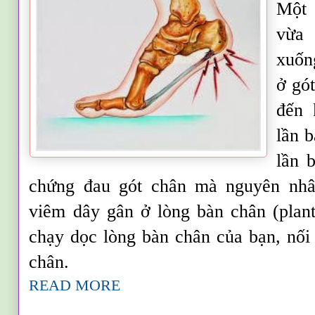
Một 
vừa 
xuống
ở gót
đến 
lần 
lần 
chứng đau gót chân mà nguyên nhâ
viêm dây gân ở lòng bàn chân (plant
chạy dọc lòng bàn chân của bạn, nối
chân.
READ MORE