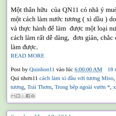
Một thân hữu của QN11 có nhã
ý muố
một cách làm nước tương ( xì dầu ) do
và thực hành
để
làm được một loại n
cách làm rất dễ dàng,
đơn giản,
chắc 
làm được.
READ MORE
Post by
Quinhon11
vào lúc
6:00:00 AM
18 
Qui nhơn11
cách làm xì dầu với tương Miso
tương
,
Trái Thơm
,
Trong bếp ngoài vườn *
,
x