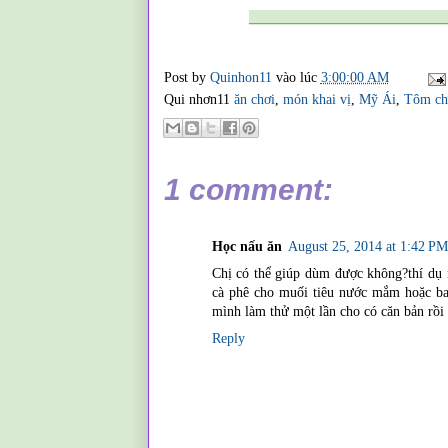
____________________________
Post by
Quinhon11
vào lúc
3:00:00 AM
Qui nhơn11
ăn chơi
,
món khai vị
,
Mỹ Ái
,
Tôm ch
1 comment:
Học nấu ăn
August 25, 2014 at 1:42 PM
Chị có thể giúp dùm được không?thí dụ
cà phê cho muối tiêu nước mắm hoặc bao
mình làm thử một lần cho có căn bản rồi 
Reply