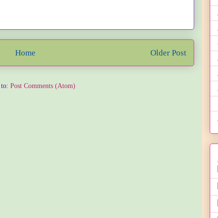
Home
Older Post
 to:
Post Comments (Atom)