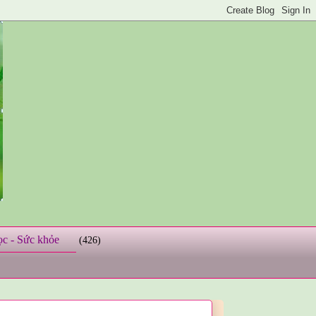
ọc - Sức khỏe
(426)