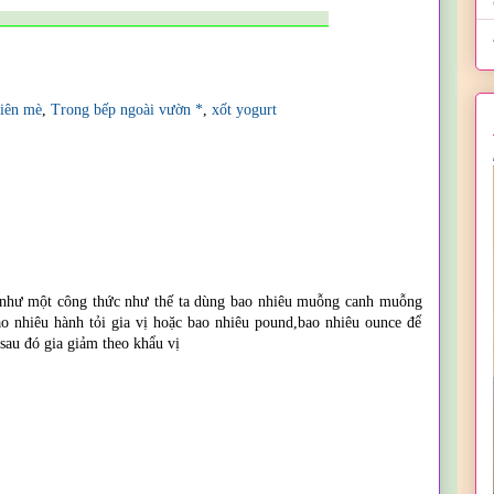
___________________________________________
iên mè
,
Trong bếp ngoài vườn *
,
xốt yogurt
 như một công thức như thế ta dùng bao nhiêu muỗng canh muỗng
 nhiêu hành tỏi gia vị hoặc bao nhiêu pound,bao nhiêu ounce để
sau đó gia giảm theo khẩu vị