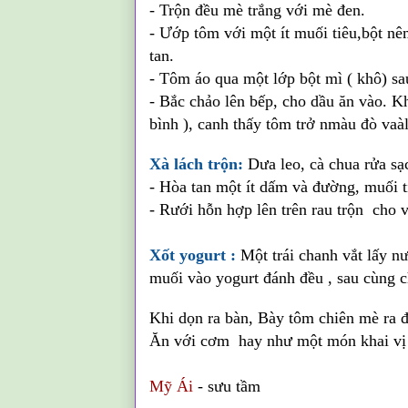
- Trộn đều mè trắng với mè đen.
- Ướp tôm với một ít muối tiêu,bột nê
tan.
- Tôm áo qua một lớp bột mì ( khô) sa
- Bắc chảo lên bếp, cho dầu ăn vào. Kh
bình ), canh thấy tôm trở nmàu đò vaàl
Xà lách trộn:
Dưa leo, cà chua rửa sạ
- Hòa tan một ít dấm và đường, muối 
- Rưới hỗn hợp lên trên rau trộn cho v
Xốt yogurt :
Một trái chanh vắt lấy nư
muối vào yogurt đánh đều , sau cùng 
Khi dọn ra bàn, Bày tôm chiên mè ra đ
Ăn với cơm hay như một món khai vị 
Mỹ Ái
- sưu tầm