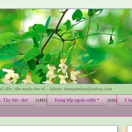
nhớ đến, vẫn muốn tìm về - Admin: tranquinhon@yahoo.com
- Tùy bút - thơ
Trong bếp ngoài vườn *
Y h
(1492)
(616)