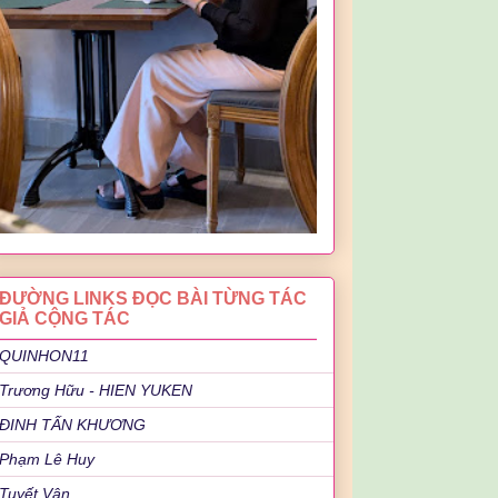
ĐƯỜNG LINKS ĐỌC BÀI TỪNG TÁC
GIẢ CỘNG TÁC
QUINHON11
Trương Hữu - HIEN YUKEN
ĐINH TẤN KHƯƠNG
Phạm Lê Huy
Tuyết Vân