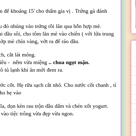
m để khoảng 15' cho thấm gia vị . Trứng gà đánh
u đó nhúng vào trứng rồi lăn qua hỗn hợp mè.
i dầu sôi, cho tôm lăn mè vào chiên ( với lửa trung
ớp mè chín vàng, vớt ra để ráo dầu.
ch, cắt lát mỏng.
tiêu - nếm vừa miệng
.. chua ngọt mặn.
ô tủ lạnh khi ăn mới đem ra.
ớc cốt. Hẹ rữa sạch cắt nhỏ. Cho nước cốt chanh , tí
cho hẹ vào
ĩa, dọn kèn rau trộn dầu dấm và chén xốt yogurt.
vào tiệc trông vừa đẹp vừa ngon.