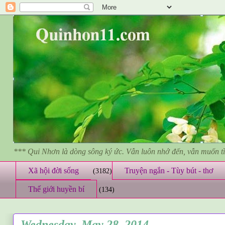
*** Qui Nhơn là dòng sông ký ức. Vẫn luôn nhớ đến, vẫn muốn 
Xã hội đời sống
Truyện ngắn - Tùy bút - thơ
(3182)
Thế giới huyền bí
(134)
Wednesday, May 28, 2014