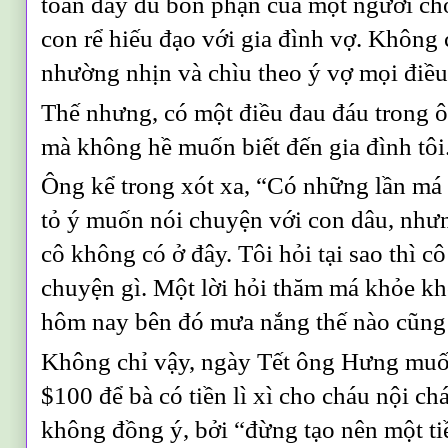
toàn đầy đủ bổn phận của một người ch
con rể hiếu đạo với gia đình vợ. Không 
nhường nhịn và chìu theo ý vợ mọi điều
Thế nhưng, có một điều đau đáu trong ôn
mà không hề muốn biết đến gia đình tôi
Ông kể trong xót xa, “Có những lần má 
tỏ ý muốn nói chuyện với con dâu, nhưng
cô không có ở đây. Tôi hỏi tại sao thì c
chuyện gì. Một lời hỏi thăm má khỏe k
hôm nay bên đó mưa nắng thế nào cũng 
Không chỉ vậy, ngày Tết ông Hưng muố
$100 để bà có tiền lì xì cho cháu nội c
không đồng ý, bởi “đừng tạo nên một tiề