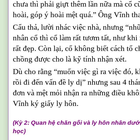
chưa thì phải giựt thêm lần nữa mà cổ 
hoài, góp ý hoài mệt quá.” Ông Vĩnh tha
Cẩu thả, lười nhác việc nhà, nhưng “nhữ
nhân cổ thì cổ làm rất tươm tất, như khi
rất đẹp. Còn lại, cổ không biết cách tổ
chồng được cho là kỹ tính nhận xét.
Dù cho rằng “muốn việc gì ra việc đó, 
rồi đi đến vấn đề ly dị” nhưng sau 4 thá
đơn và mệt mỏi nhận ra những điều khôn
Vĩnh ký giấy ly hôn.
(Kỳ 2: Quan hệ chăn gối và ly hôn nhân dướ
học)