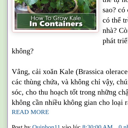
sao? có 
có thể t
nhà? Cò
phát tri
không?
Vâng, cải xoăn Kale (Brassica olerace
các thùng chứa, và không chỉ vậy, ch
ú
sóc, cho thu hoạch tốt
trong nh
ững
ch
không cần nhiều không gian cho lo
ại 
READ MORE
Post by
Quinhon11
vào lúc
8:30:00 AM
0 n