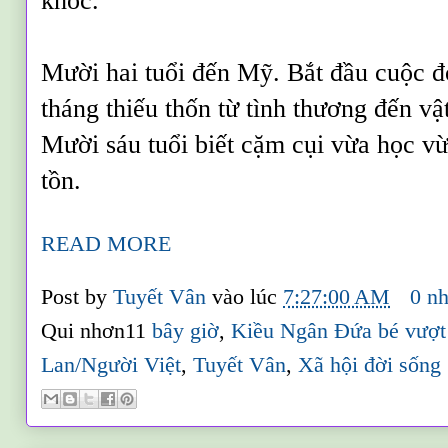
khóc.
Mười hai tuổi đến Mỹ. Bắt đầu cuộc 
tháng thiếu thốn từ tình thương đến vật
Mười sáu tuổi biết cặm cụi vừa học vừ
tồn.
READ MORE
Post by
Tuyết Vân
vào lúc
7:27:00 AM
0 nh
Qui nhơn11
bây giờ
,
Kiều Ngân Đứa bé vượt 
Lan/Người Việt
,
Tuyết Vân
,
Xã hội đời sống