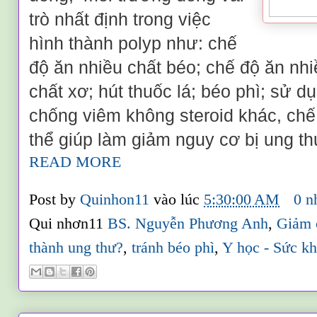
trò nhất định trong việc
hình thành polyp như: chế
độ ăn nhiều chất béo; chế độ ăn nhiề
chất xơ; hút thuốc lá; béo phì; sử d
chống viêm không steroid khác, chế
thể giúp làm giảm nguy cơ bị ung thư
READ MORE
Post by
Quinhon11
vào lúc
5:30:00 AM
0 n
Qui nhơn11
BS. Nguyễn Phương Anh
,
Giảm
thành ung thư?
,
tránh béo phì
,
Y học - Sức k