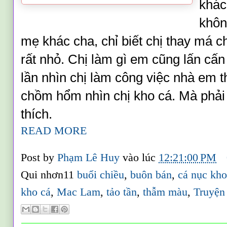
khác
khôn
mẹ khác cha, chỉ biết chị thay má c
rất nhỏ. Chị làm gì em cũng lấn cấn
lần nhìn chị làm công việc nhà em t
chồm hổm nhìn chị kho cá. Mà phải 
thích.
READ MORE
Post by
Phạm Lê Huy
vào lúc
12:21:00 PM
Qui nhơn11
buổi chiều
,
buôn bán
,
cá nục kh
kho cá
,
Mac Lam
,
tảo tần
,
thẫm màu
,
Truyện 