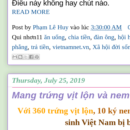
Điều này không hay chút nào.
READ MORE
Post by
Phạm Lê Huy
vào lúc
3:30:00 AM
Qui nhơn11
ăn uống
,
chia tiền
,
đàn ông
,
hội 
phẳng
,
trả tiền
,
vietnamnet.vn
,
Xã hội đời số
Thursday, July 25, 2019
Mang trứng vịt lộn và ne
Với 360 trứng vịt lộn
, 10 ký n
sinh Việt Nam bị 