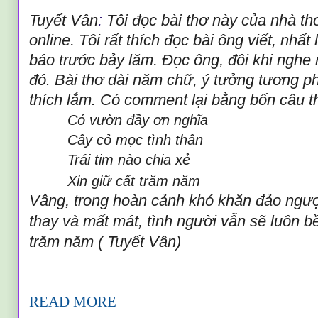
Tuyết Vân
:
Tôi
đọc bài thơ này của nhà thơ
online. Tôi rất thích đọc bài ông viết, nhấ
báo trước bảy lăm. Đọc ông, đôi khi nghe 
đó. Bài thơ dài năm chữ, ý tưởng tương ph
thích lắm. Có comment lại bằng bốn câu t
Có vườn đầy ơn nghĩa
Cây cỏ mọc tình thân
T
rái tim nào chia
xẻ
Xin giữ cất trăm năm
Vâng, trong hoàn cảnh khó khăn đảo ngược
thay và mất mát, tình người vẫn sẽ luôn bề
trăm năm (
Tuyết Vân)
READ MORE