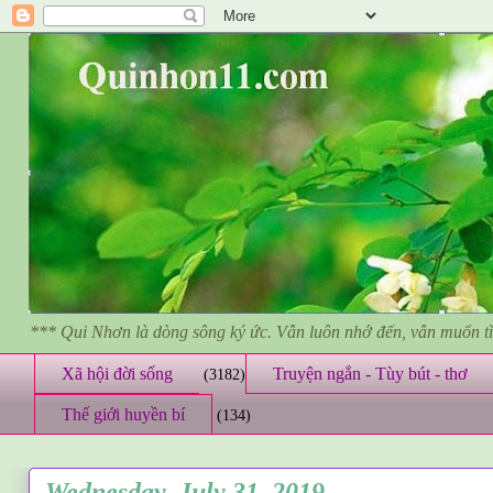
*** Qui Nhơn là dòng sông ký ức. Vẫn luôn nhớ đến, vẫn muốn 
Xã hội đời sống
Truyện ngắn - Tùy bút - thơ
(3182)
Thế giới huyền bí
(134)
Wednesday, July 31, 2019