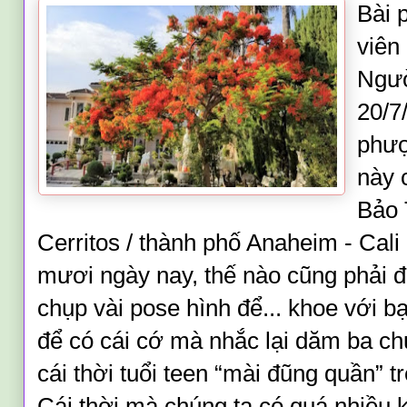
Bài 
viên
Ngườ
20/7
phượ
này 
Bảo 
Cerritos / thành phố Anaheim - Cali đ
mươi ngày nay, thế nào cũng phải 
chụp vài pose hình để... khoe với b
để có cái cớ mà nhắc lại dăm ba ch
cái thời tuổi teen “mài đũng quần” 
Cái thời mà chúng ta có quá nhiều 