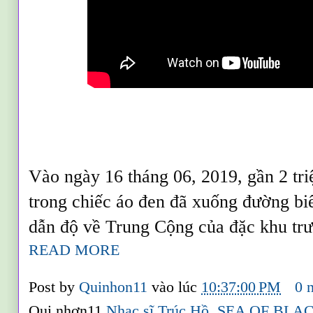
Vào ngày 16 tháng 06, 2019, gần 2 tr
trong chiếc áo đen đã xuống đường biểu
dẫn độ về Trung Cộng của đặc khu tr
READ MORE
Post by
Quinhon11
vào lúc
10:37:00 PM
0 
Qui nhơn11
Nhạc sĩ Trúc Hồ
,
SEA OF BLA