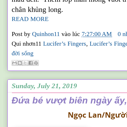
chân khủng long.
READ MORE
Post by
Quinhon11
vào lúc
7:27:00 AM
0 n
Qui nhơn11
Lucifer’s Fingers
,
Lucifer’s Fing
đời sống
Sunday, July 21, 2019
Đứa bé vượt biên ngày ấy,
Ngọc Lan/Người