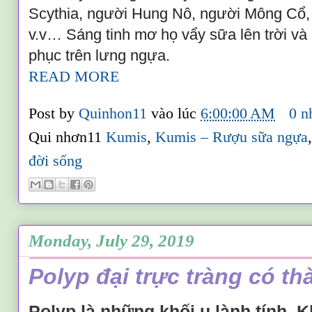
Scythia, người Hung Nô, người Mông Cổ,
v.v… Sáng tinh mơ họ vẩy sữa lên trời và 
phục trên lưng ngựa.
READ MORE
Post by
Quinhon11
vào lúc
6:00:00 AM
0 n
Qui nhơn11
Kumis
,
Kumis – Rượu sữa ngựa
đời sống
Monday, July 29, 2019
Polyp đại trực tràng có t
Polyp là những khối u lành tính. K