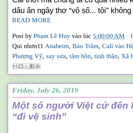
dấu ấn ngây thơ “vô số... tội” khôn
READ MORE
Post by
Phạm Lê Huy
vào lúc
5:00:00 AM
Qui nhơn11
Anaheim
,
Bảo Trâm
,
Cali vào H
Phượng Vỹ
,
say sưa
,
tâm hồn
,
tinh thần
,
Xã h
Friday, July 26, 2019
Một số người Việt cứ đến lú
“đi vệ sinh”