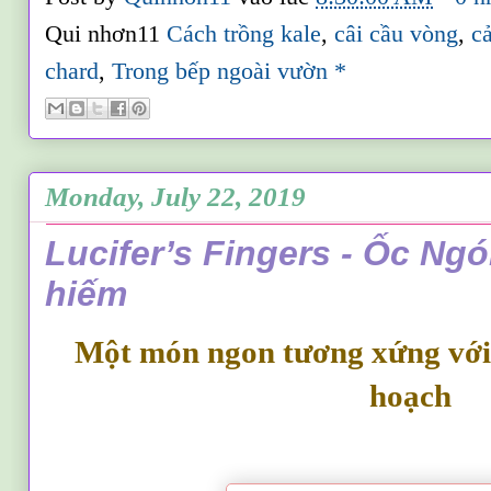
Qui nhơn11
Cách trồng kale
,
câi cầu vòng
,
c
chard
,
Trong bếp ngoài vườn *
Monday, July 22, 2019
Lucifer’s Fingers - Ốc Ngó
hiếm
Một món ngon t
ương xứng vớ
hoạch