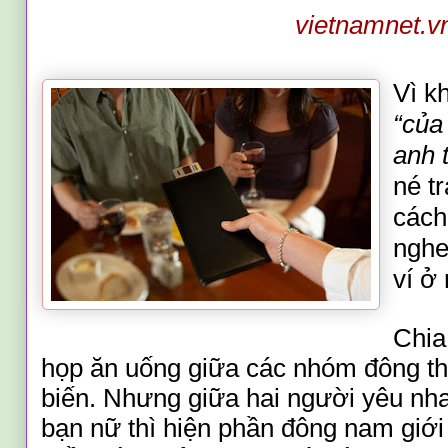
vietnamnet.v
Vì k
“của
anh 
né tr
cách
nghe
ví ở
Chia
họp ăn uống giữa các nhóm đông th
biến. Nhưng giữa hai người yêu nh
bạn nữ thì hiện phần đông nam giới 