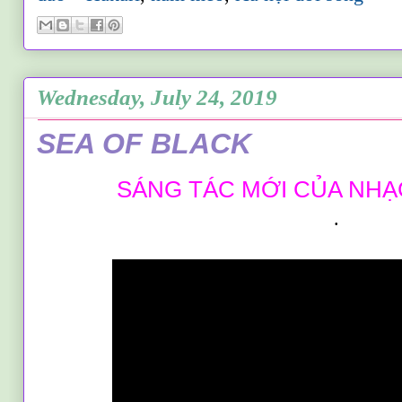
Wednesday, July 24, 2019
SEA OF BLACK
SÁNG TÁC MỚI CỦA NHẠ
.