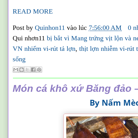
READ MORE
Post by
Quinhon11
vào lúc
7:56:00 AM
0 n
Qui nhơn11
bị bắt vì Mang trứng vịt lộn và
VN nhiểm vi-rút tả lợn
,
thịt lợn nhiễm vi-rút
sống
Món cá khô xứ Băng đảo –
By
Nấm Mè