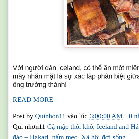
Với người dân Iceland, có thể ăn một mi
mày nhăn mặt là sự xác lập phân biệt giữ
ông trưởng thành!
READ MORE
Post by
Quinhon11
vào lúc
6:00:00 AM
0 n
Qui nhơn11
Cậ mập thối khô
,
Iceland and Há
đảo – Hákarl
,
nấm mèo
,
Xã hội đời sống