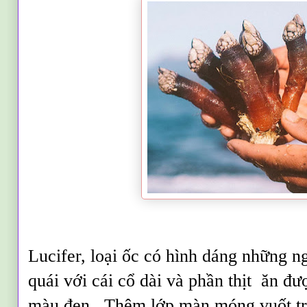
Lucifer, loại ốc có hình dáng những ng
quái với c
ái
cổ dài v
à
phần thịt ăn đ
màu đen. Thêm lớp màn móng vuốt tr