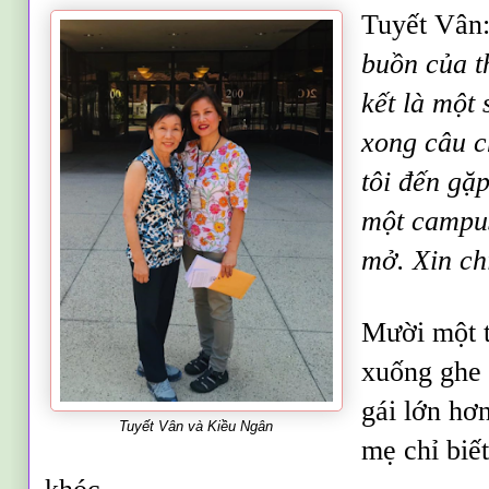
Tuyết Vân
buồn của 
kết là một
xong câu c
tôi đến gặ
một campus
mở. Xin ch
Mười một t
xuống ghe 
gái lớn hơ
Tuyết Vân và Kiều Ngân
mẹ chỉ biết