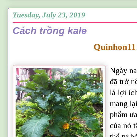
Tuesday, July 23, 2019
Cách trồng kale
Quinhon11
Ngày nay
đã trở n
là lợi í
mang lại
phẩm ưa
của nó t
thể tự h