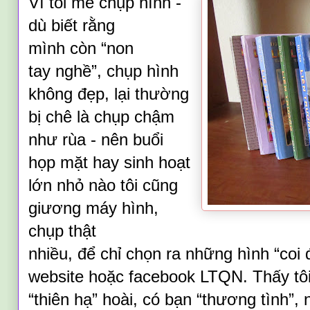
Vì tôi
mê chụp hình -
dù biết rằng
mình
còn
“non
tay
nghề
”, chụp hình
không đẹp, lại thường
bị chê là chụp chậm
như rùa - nên b
uổi
h
ọp mặt hay sinh hoạt
lớn nhỏ nào tôi cũng
giương máy
hình
,
chụp thật
nhiều,
để
chỉ
chọn ra
những hình “coi đ
website hoặc facebook LTQN. Thấy tôi
“thiên hạ”
hoài
, có ba
n “thương tình”, 