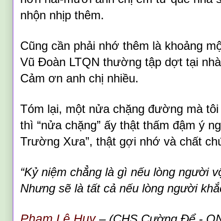
nhộn nhịp thêm.
Cũng cần phải nhớ thêm là khoảng một
Vũ Đoàn LTQN thường tập dợt tại nhà
Cảm ơn anh chị nhiều.
Tóm lại, một nửa chặng đường mà tôi v
thì “nửa chặng” ấy thật thấm đậm ý n
Trường Xưa”, thật gợi nhớ và chất ch
“Kỷ niệm chẳng là gì nếu lòng người v
Nhưng sẽ là tất cả nếu lòng người khắ
Phạm Lê Huy
– (CHS Cường Để - Q