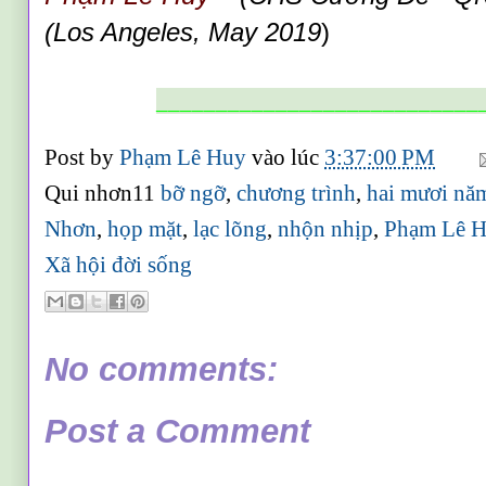
(Los Angeles, May 2019
)
___________________________
Post by
Phạm Lê Huy
vào lúc
3:37:00 PM
Qui nhơn11
bỡ ngỡ
,
chương trình
,
hai mươi nă
Nhơn
,
họp mặt
,
lạc lõng
,
nhộn nhịp
,
Phạm Lê 
Xã hội đời sống
No comments:
Post a Comment