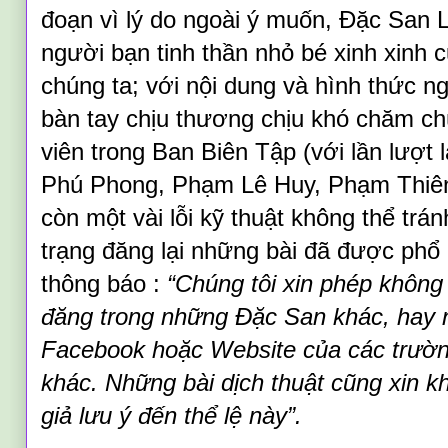
đoạn
vì lý do ngoài ý muốn
, Đặc San 
người bạn tinh thần nhỏ bé xinh x
i
n
h
c
chúng ta; với nội dung và hình thức 
bàn tay chịu thương chịu khó chăm
ch
viên
trong Ban Biên Tập (
với lần lượt
Phú Phong, Phạm Lê Huy, Phạm Thiê
còn một vài lỗi kỹ thuật không thể trán
trạng đăng lại những bài đã được phổ
thông báo :
“Chúng tôi xin phép không
đăng trong những Đặc San khác, hay n
Facebook hoặc Website của các trườn
khác. Những bài dịch thuật cũng xin 
giả lưu ý đến thể lệ này”.