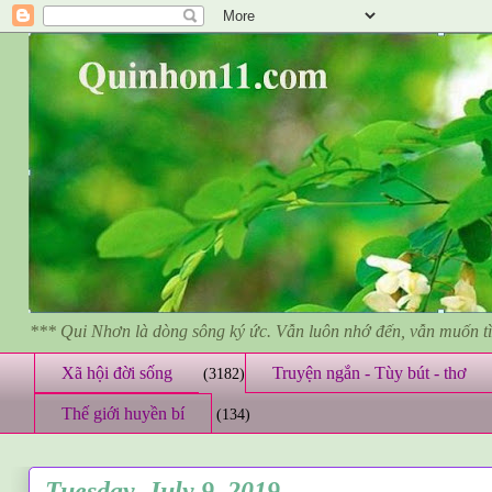
*** Qui Nhơn là dòng sông ký ức. Vẫn luôn nhớ đến, vẫn muốn 
Xã hội đời sống
Truyện ngắn - Tùy bút - thơ
(3182)
Thế giới huyền bí
(134)
Tuesday, July 9, 2019