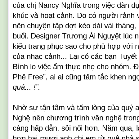
của chị Nancy Nghĩa trong việc dàn d
khúc và hoạt cảnh. Do có người rảnh v
nên chuyện tập dợt kéo dài vài tháng, 
buổi. Designer Trương Ái Nguyệt lúc 
kiểu trang phục sao cho phù hợp với n
của nhạc cảnh... Lại có các bạn Tuyế
Bình lo việc ẩm thực nhẹ cho nhóm. Đ
Phê Free”, ai ai cũng tấm tắc khen ng
quá...
!
”
.
Nhờ sự tận tâm và tấm lòng của quý a
Nghệ nên chương trình văn nghệ trong
càng hấp dẫn, sôi nổi hơn. Năm qua, l
hơn hai-mươi anh chị em từ quê nhà 