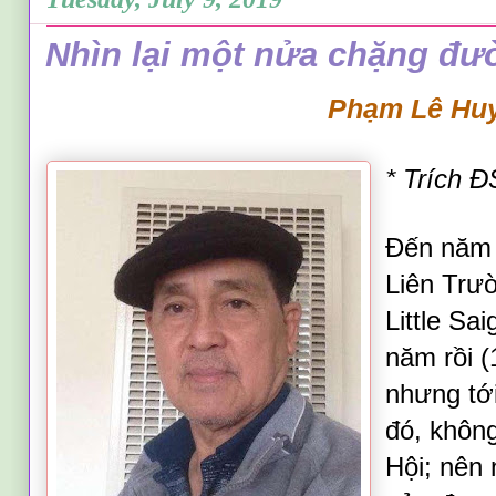
Nhìn lại một nửa chặng đư
Phạm Lê Hu
* Trích 
Đến năm 
Liên Trư
Little Sa
năm rồi (
nhưng
tớ
đó, không
Hội
;
nên n