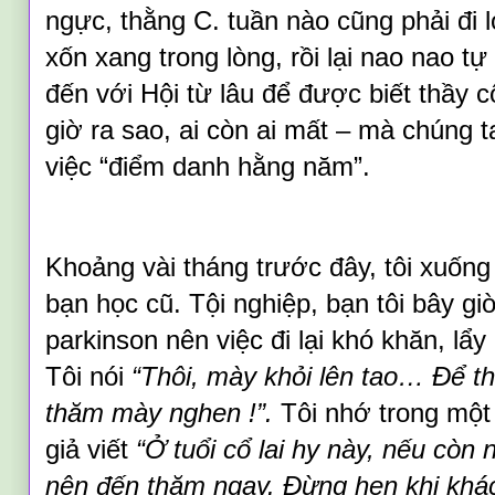
ngực, thằng C. tuần nào cũng phải đi l
xốn xang trong lòng, rồi lại nao nao t
đến với Hội từ lâu để được biết thầy 
giờ ra sao, ai còn ai mất – mà chúng t
việc “điểm danh hằng năm”.
Khoảng vài tháng trước đây, tôi xuốn
bạn học cũ. Tội nghiệp, bạn tôi bây gi
parkinson nên việc đi lại khó khăn, lẩ
Tôi nói
“
Thôi,
mày khỏi lên tao
…
Để th
thăm mày nghen
!”.
Tôi nhớ trong một
giả viết
“Ở tuổi cổ lai hy này, nếu còn 
nên đến thăm ngay. Đừng hẹn khi khác.