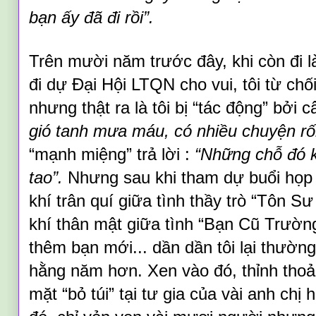
bạn ấy đã đi rồi”.
Trên mười năm trước đây, khi còn đi 
đi dự Đại Hội LTQN cho vui, tôi từ chối
nhưng thật ra là tôi bị “tác động” bởi c
gió tanh mưa máu, có nhiều chuyện rố
“mạnh miệng” trả lời :
“Những chỗ đó 
tao”.
Nhưng sau khi tham dự buổi họp 
khí trân quí giữa tình thầy trò “Tôn S
khí thân mật giữa tình “Bạn Cũ Trườ
thêm bạn mới... dần dần tôi lại thườn
hằng năm hơn. Xen vào đó, thỉnh thoả
mặt “
b
ỏ
t
úi” tại tư gia của
vài
anh chị h