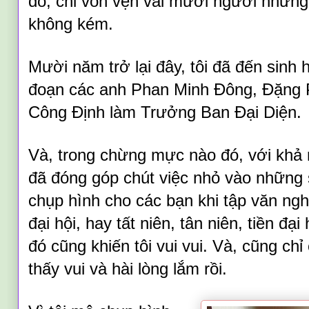
đó,
chỉ
v
ỏn vẹn
vài mươi người nhưn
không kém.
Mười năm trở lại đây, tôi đã đến sinh h
đoạn các anh Phan Minh Đông, Đặng
Công Định làm Trưởng Ban Đại Diện.
Và, trong chừng mực nào đó, với khả 
đã đóng góp chút
việc nhỏ
vào những 
chụp hình cho các bạn khi tập văn ngh
đại hội, hay tất niên, tân niên, tiền đại 
đó cũng khiến tôi vui vui. Và, cũng chỉ
thấy vui và hài lòng lắm rồi.