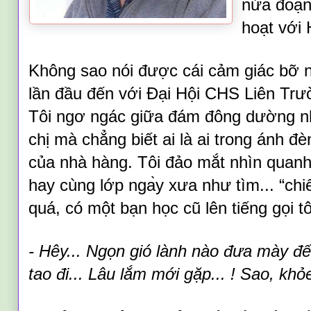
nửa đoạ
hoạt với 
Không sao nói được cái cảm giác bỡ ng
lần đầu đến với Đại Hội CHS Liên Trư
Tôi ngơ ngác
giữa
đám đông
dường nh
chị mà chẳng biết ai là ai trong ánh đè
của nhà hàng. Tôi đảo mắt nhìn quan
hay cùng lớp nga
y xưa như tìm... “ch
quá, có một bạn học cũ lên tiếng gọi tô
- Hêy... Ngọn gió lành nào đưa mày đến
tao đi... Lâu lắm mới gặp... ! Sao, k