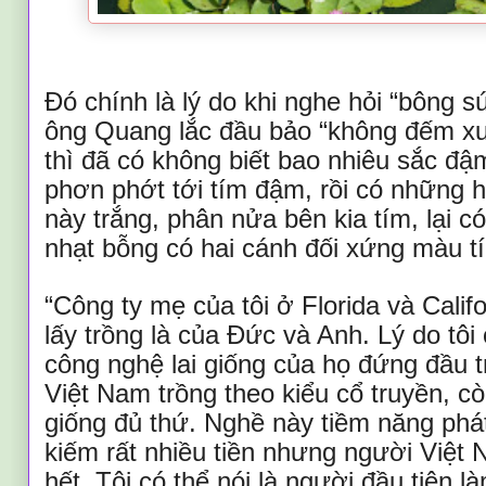
Đó chính là lý do khi nghe hỏi “bông 
ông Quang lắc đầu bảo “không đếm xuể
thì đã có không biết bao nhiêu sắc đậ
phơn phớt tới tím đậm, rồi có những 
này trắng, phân nửa bên kia tím, lại 
nhạt bỗng có hai cánh đối xứng màu tím
“Công ty mẹ của tôi ở Florida và Calif
lấy trồng là của Đức và Anh. Lý do tôi
công nghệ lai giống của họ đứng đầu t
Việt Nam trồng theo kiểu cổ truyền, cò
giống đủ thứ. Nghề này tiềm năng phát 
kiếm rất nhiều tiền nhưng người Việt
hết. Tôi có thể nói là người đầu tiên l