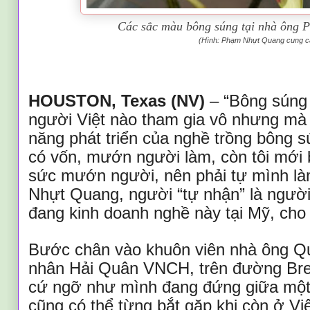
Các sắc màu bông súng tại nhà ông
(Hình: Phạm Nhựt Quang cung c
HOUSTON, Texas (NV)
– “Bông súng ‘
người Việt nào tham gia vô nhưng mà 
năng phát triển của nghề trồng bông s
có vốn, mướn người làm, còn tôi mới 
sức mướn người, nên phải tự mình là
Nhựt Quang, người “tự nhận” là ngườ
đang kinh doanh nghề này tại Mỹ, cho 
Bước chân vào khuôn viên nhà ông Q
nhân Hải Quân VNCH, trên đường Bre
cứ ngỡ như mình đang đứng giữa một
cũng có thể từng bắt gặp khi còn ở Vi