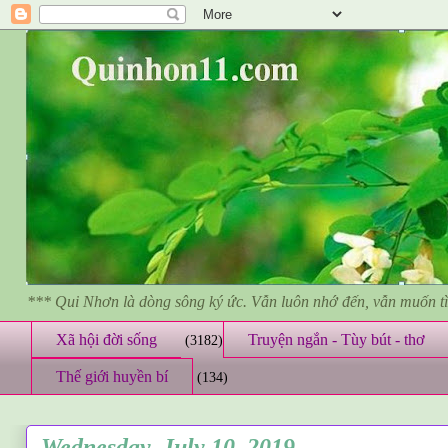
*** Qui Nhơn là dòng sông ký ức. Vẫn luôn nhớ đến, vẫn muốn 
Xã hội đời sống
Truyện ngắn - Tùy bút - thơ
(3182)
Thế giới huyền bí
(134)
Wednesday, July 10, 2019