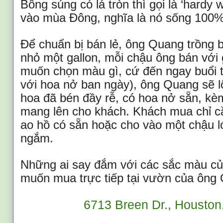
Bông súng có lá tròn thì gọi là ‘hardy w
vào mùa Đông, nghĩa là nó sống 100%
Để chuẩn bị bán lẻ, ông Quang trồng 
nhỏ một gallon, mỗi chậu ông bán với
muốn chọn màu gì, cứ đến ngay buổi tr
với hoa nở ban ngày), ông Quang sẽ l
hoa đã bén đầy rễ, có hoa nở sẵn, kè
mang lên cho khách. Khách mua chỉ c
ao hồ có sẵn hoặc cho vào một chậu l
ngắm.
Những ai say đắm với các sắc màu của 
muốn mua trực tiếp tại vườn của ông 
6713 Breen Dr., Houston