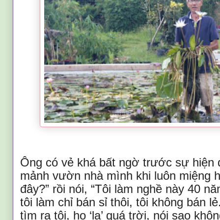
Ông có vẻ khá bất ngờ trước sự hiện d
mảnh vườn nhà mình khi luôn miệng hỏ
đây?” rồi nói, “Tôi làm nghề này 40 nă
tôi làm chỉ bán sỉ thôi, tôi không bán 
tìm ra tôi, họ ‘la’ quá trời, nói sao kh