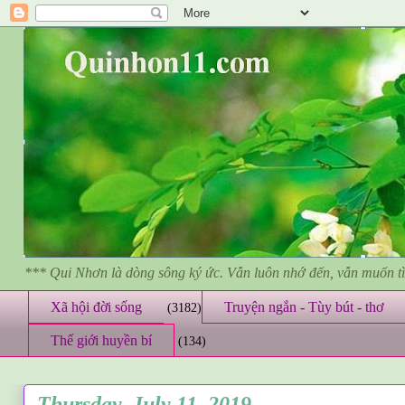
*** Qui Nhơn là dòng sông ký ức. Vẫn luôn nhớ đến, vẫn muốn 
Xã hội đời sống
Truyện ngắn - Tùy bút - thơ
(3182)
Thế giới huyền bí
(134)
Thursday, July 11, 2019