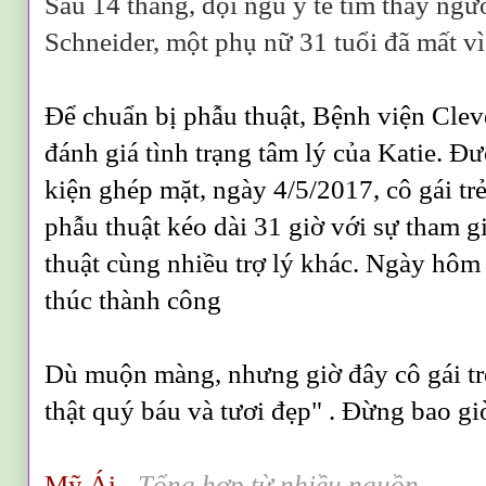
Sau 14 tháng, đội ngũ y tế tìm thấy ngư
Schneider, một phụ nữ 31 tuổi đã mất vì
Để chuẩn bị phẫu thuật, Bệnh viện Cleve
đánh giá tình trạng tâm lý của Katie. 
kiện ghép mặt, ngày 4/5/2017, cô gái trẻ
phẫu thuật kéo dài 31 giờ với sự tham g
thuật cùng nhiều trợ lý khác. Ngày hôm 
thúc thành công
Dù muộn màng, nhưng giờ đây cô gái tr
thật quý báu và tươi đẹp" . Đừng bao g
Mỹ Ái
-
Tổng hợp từ nhiều nguồn