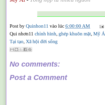
________________________
Post by
Quinhon11
vào lúc
6:00:00 AM
Qui nhơn11
chỉnh hình
,
ghép khuôn mặt
,
Mỹ Á
Tại tạo
,
Xã hội đời sống
No comments:
Post a Comment