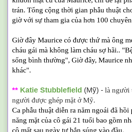
trán. Tổng cộng thời gian phẫu thuật ch
giờ với sự tham gia của hơn 100 chuyên
Giờ đây Maurice có được thứ mà ông m
cháu gái mà không làm cháu sợ hãi.. "B
sống bình thường", Giờ đây, Maurice n
khác".
**
Katie Stubblefield
(Mỹ) -
là người 
người được ghép mặt ở Mỹ.
Ca phẫu thuật diễn ra năm ngoái đã hồi 
năng mặt của cô gái 21 tuổi bao gồm nha
cô mất sau ngày tự bắn súng vào đầu.