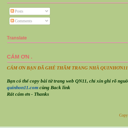
Posts
Comments
Translate
CÁM ƠN .
CÁM ƠN BẠN ĐÃ GHÉ THĂM TRANG NHÀ QUINHƠN
11
Bạn có thể copy bài từ trang web QN11, chỉ xin ghi rõ ngu
quinhon11.com
cùng Back link
Rất cám ơn - Thanks
Copy