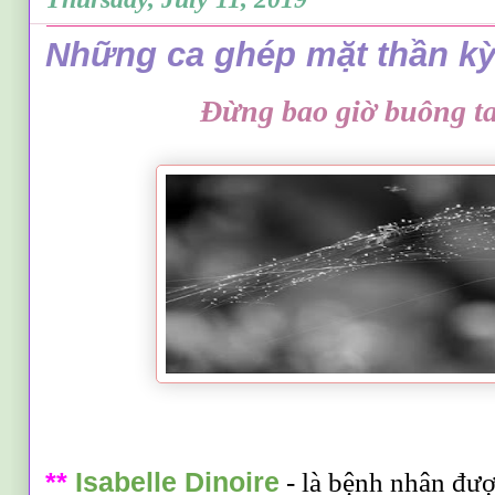
Những ca ghép mặt thần k
Đừng bao giờ buông ta
**
Isabelle Dinoire
- là bệnh nhân đượ