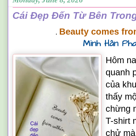
Cái Đẹp Đến Từ Bên Trong
Beauty comes from
.
Minh Hân Ph
Hôm na
quanh p
của khu
thấy mộ
chừng m
T-shirt
chử màu