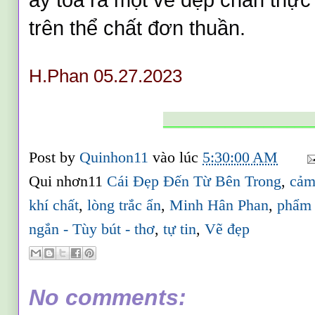
ấy tỏa ra một vẻ đẹp chân thực
trên thể chất đơn thuần.
H.Phan 05.27.2023
___________________
Post by
Quinhon11
vào lúc
5:30:00 AM
Qui nhơn11
Cái Đẹp Đến Từ Bên Trong
,
cảm
khí chất
,
lòng trắc ẩn
,
Minh Hân Phan
,
phẩm 
ngắn - Tùy bút - thơ
,
tự tin
,
Vẽ đẹp
No comments: