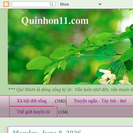
*** Qui Nhơn là dòng sông ký ức. Vẫn luôn nhớ đến, vẫn muốn 
Xã hội đời sống
Truyện ngắn - Tùy bút - thơ
(3182)
Thế giới huyền bí
(134)
Monday, June 8, 2026