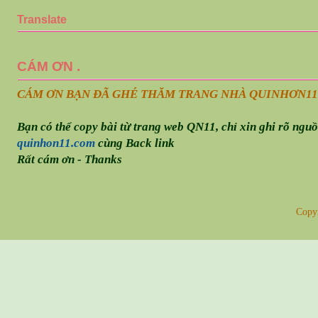
Translate
CÁM ƠN .
CÁM ƠN BẠN ĐÃ GHÉ THĂM TRANG NHÀ QUINHƠN
11
Bạn có thể copy bài từ trang web QN11, chỉ xin ghi rõ ngu
quinhon11.com
cùng Back link
Rất cám ơn - Thanks
Copy