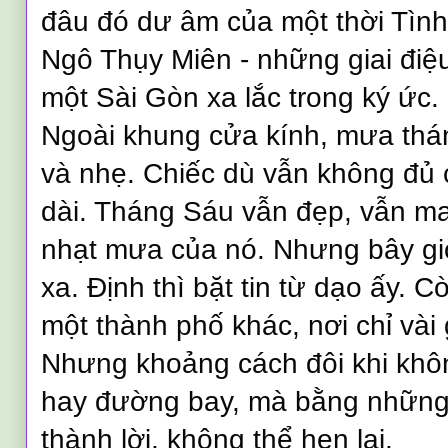
đâu đó dư âm của một thời Tìn
Ngô Thụy Miên - những giai điệ
một Sài Gòn xa lắc trong ký ức.
Ngoài khung cửa kính, mưa thá
và nhẹ. Chiếc dù vẫn không đủ 
dài. Tháng Sáu vẫn đẹp, vẫn ma
nhạt mưa của nó. Nhưng bây gi
xa. Định thì bặt tin từ dạo ấy. C
một thành phố khác, nơi chỉ vài g
Nhưng khoảng cách đôi khi khôn
hay đường bay, mà bằng những 
thành lời, không thể hẹn lại.