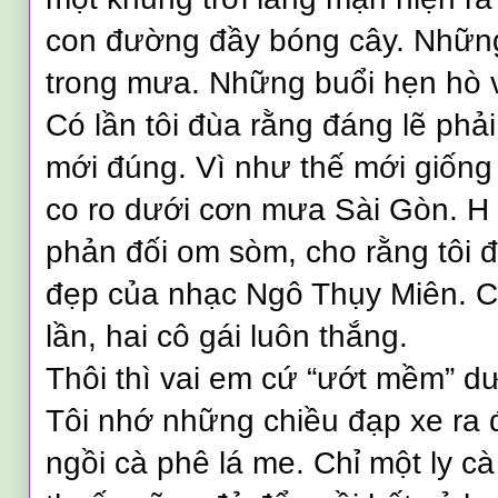
con đường đầy bóng cây. Những 
trong mưa. Những buổi hẹn hò 
Có lần tôi đùa rằng đáng lẽ phả
mới đúng. Vì như thế mới giống
co ro dưới cơn mưa Sài Gòn. H 
phản đối om sòm, cho rằng tôi 
đẹp của nhạc Ngô Thụy Miên. C
lần, hai cô gái luôn thắng.
Thôi thì vai em cứ “ướt mềm” d
Tôi nhớ những chiều đạp xe r
ngồi cà phê lá me. Chỉ một ly cà