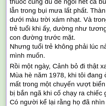
thuốc cũng đủ để ngồi hết cả bu
lẫn trong bụi mưa lất phất. Thà
dưới màu trời xám nhạt. Và tro
trẻ tuổi khi ấy, dường như tương
con đường trước mặt.
Nhưng tuổi trẻ không phải lúc n
mình muốn.
Rồi một ngày, Cảnh bỏ đi thật x
Mùa hè năm 1978, khi tôi đang
mất trong một chuyến vượt biển
bị bắn ngã khi cố chạy ra chiếc
Có người kể lại rằng họ đã nhìn