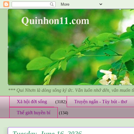
*** Qui Nhơn là dòng sông ký ức. Vẫn luôn nhớ đến, vẫn muốn 
Xã hội đời sống
Truyện ngắn - Tùy bút - thơ
(3182)
Thế giới huyền bí
(134)
Tuesday, June 16, 2026