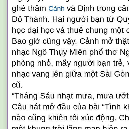
ghé thăm
và Định trong că
Cảnh
Đô Thành. Hai người bạn từ Q
học đại học và thuê chung một 
Bao giờ cũng vậy, Cảnh mở thậ
nhạc Ngô Thụy Miên phổ thơ N
phòng nhỏ, mấy người bạn trẻ, v
nhạc vang lên giữa một Sài Gòn
cũ.
“Tháng Sáu nhạt mưa, mưa ướt 
Câu hát mở đầu của bài “Tình k
nào cũng khiến tôi xúc động. Ch
một khung trời lãng mạn hiện r