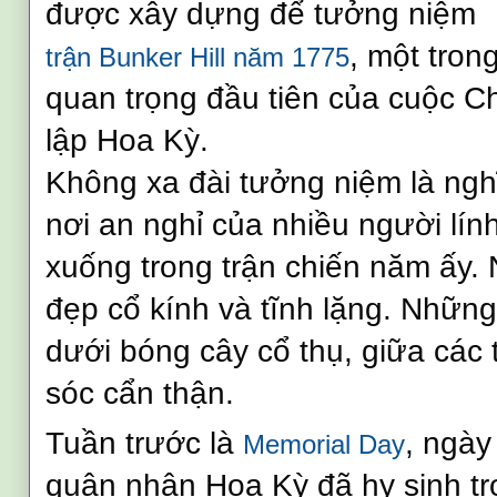
được xây dựng để tưởng niệm
, một tron
trận Bunker Hill năm 1775
quan trọng đầu tiên của cuộc C
lập Hoa Kỳ.
Không xa đài tưởng niệm là nghĩ
nơi an nghỉ của nhiều người lín
xuống trong trận chiến năm ấy.
đẹp cổ kính và tĩnh lặng. Nhữn
dưới bóng cây cổ thụ, giữa cá
sóc cẩn thận.
Tuần trước là
, ngày
Memorial Day
quân nhân Hoa Kỳ đã hy sinh tro