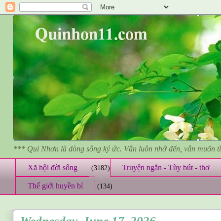
*** Qui Nhơn là dòng sông ký ức. Vẫn luôn nhớ đến, vẫn muốn 
Xã hội đời sống
Truyện ngắn - Tùy bút - thơ
(3182)
Thế giới huyền bí
(134)
Wednesday, June 17, 2026