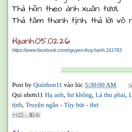
Thả hồn theo ánh xuân tươi,
Thả tâm thanh tịnh, thả lời vô 
Hạanh.05.02.26
https://www.facebook.com/nguyen.thuy.hanh.161783
_________________
Post by
Quinhon11
vào lúc
5:30:00 AM
Qui nhơn11
Hạ anh
,
hư không
,
Lá thu phai
,
tịnh
,
Truyện ngắn - Tùy bút - thơ