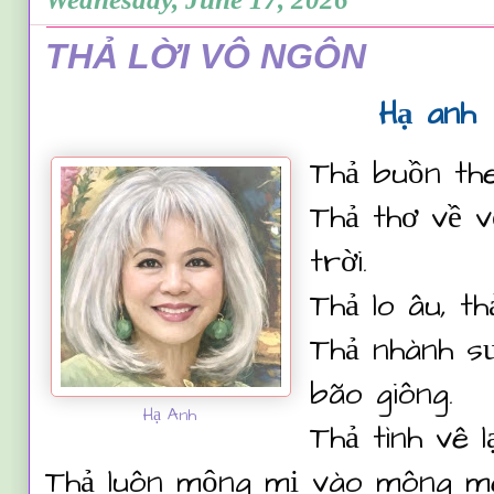
THẢ LỜI VÔ NGÔN
Hạ anh
Thả buồn the
Thả thơ về 
trời.
Thả lo âu, th
Thả nhành sư
bão giông.
Hạ Anh
Thả tình vê l
Thả luôn mộng mị vào mông mê