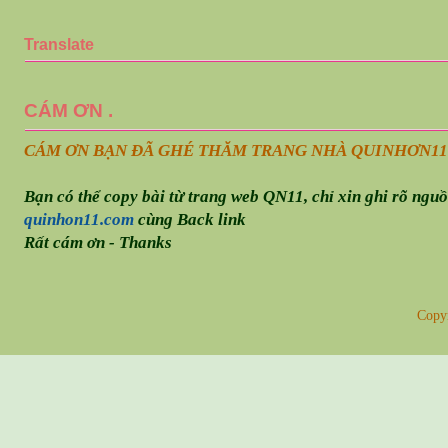
Translate
CÁM ƠN .
CÁM ƠN BẠN ĐÃ GHÉ THĂM TRANG NHÀ QUINHƠN
11
Bạn có thể copy bài từ trang web QN11, chỉ xin ghi rõ ngu
quinhon11.com
cùng Back link
Rất cám ơn - Thanks
Copy