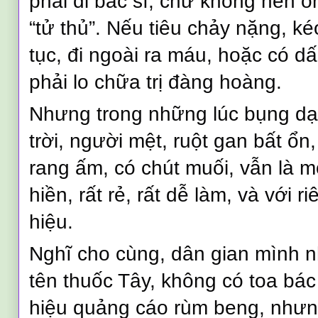
phải đi bác sĩ, chứ không nên 
“tử thủ”. Nếu tiêu chảy nặng, kéo 
tục, đi ngoài ra máu, hoặc có d
phải lo chữa trị đàng hoàng.
Nhưng trong những lúc bụng dạ ch
trời, người mệt, ruột gan bất ổn
rang ấm, có chút muối, vẫn là m
hiền, rất rẻ, rất dễ làm, và với r
hiệu.
Nghĩ cho cùng, dân gian mình n
tên thuốc Tây, không có toa bác
hiệu quảng cáo rùm beng, nhưn