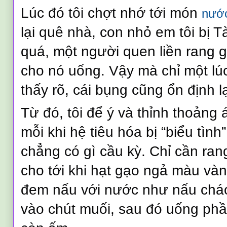
Lúc đó tôi chợt nhớ tới món
nước
lại quê nhà, con nhỏ em tôi bị 
quá, một người quen liền rang 
cho nó uống. Vậy mà chỉ một lúc
thấy rõ, cái bụng cũng ổn định l
Từ đó, tôi để ý và thỉnh thoảng 
mỗi khi hệ tiêu hóa bị “biểu tìn
chẳng có gì cầu kỳ. Chỉ cần r
cho tới khi hạt gạo ngả màu vàn
đem nấu với nước như nấu cháo
vào chút muối, sau đó uống ph