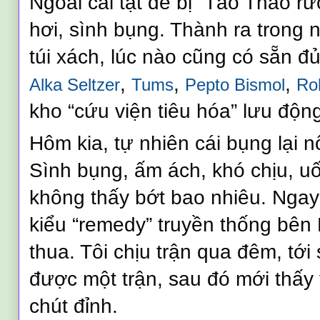
Ngoài cái tật dễ bị “Tào Tháo rượ
hơi, sình bụng. Thành ra trong n
túi xách, lúc nào cũng có sẵn đủ
,
,
,
Alka Seltzer
Tums
Pepto Bismol
Ro
kho “cứu viện tiêu hóa” lưu độn
Hôm kia, tự nhiên cái bụng lại 
Sình bụng, ấm ách, khó chịu, u
không thấy bớt bao nhiêu. Ngay
kiểu “remedy” truyền thống bên
thua. Tôi chịu trận qua đêm, tới
được một trận, sau đó mới thấy 
chút đỉnh.