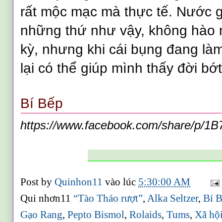
rất mộc mạc mà thực tế. Nước g
những thứ như vậy, không hào
kỳ, nhưng khi cái bụng đang là
lại có thể giúp mình thấy đời bớt
Bí Bếp
https://www.facebook.com/share/p/1
________________________
Post by
Quinhon11
vào lúc
5:30:00 AM
Qui nhơn11
“Tào Tháo rượt”
,
Alka Seltzer
,
Bí 
Gạo Rang
,
Pepto Bismol
,
Rolaids
,
Tums
,
Xã hội