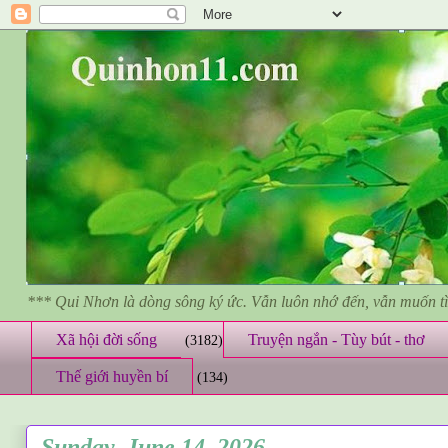
*** Qui Nhơn là dòng sông ký ức. Vẫn luôn nhớ đến, vẫn muốn 
Xã hội đời sống
Truyện ngắn - Tùy bút - thơ
(3182)
Thế giới huyền bí
(134)
Sunday, June 14, 2026