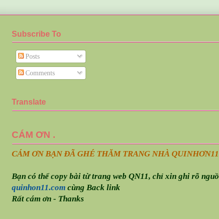
Subscribe To
Posts
Comments
Translate
CÁM ƠN .
CÁM ƠN BẠN ĐÃ GHÉ THĂM TRANG NHÀ QUINHƠN
11
Bạn có thể copy bài từ trang web QN11, chỉ xin ghi rõ ngu
quinhon11.com
cùng Back link
Rất cám ơn - Thanks