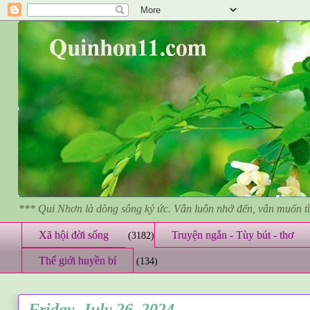
*** Qui Nhơn là dòng sông ký ức. Vẫn luôn nhớ đến, vẫn muốn 
Xã hội đời sống
Truyện ngắn - Tùy bút - thơ
(3182)
Thế giới huyền bí
(134)
Friday, July 26, 2024