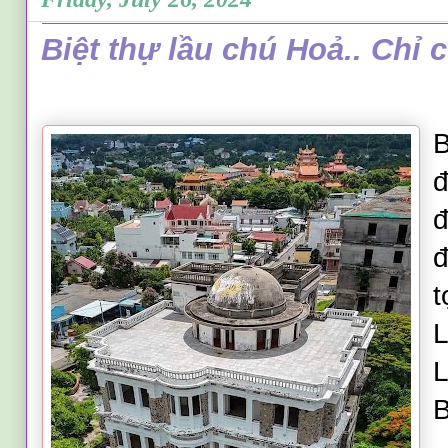
Biệt thự lầu chú Hoả.. Chỉ 
B
đ
đ
đ
t
L
L