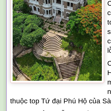
C
c
t
s
c
l
C
H
n
thuộc top Tứ đại Phú Hộ của S