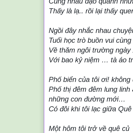
Cùng nhau dạo quanh nhữ
Thấy là lạ.. rồi lại thấy qu
Ngồi đây nhắc nhau chuyệ
Tuổi học trò buồn vui cùng
Về thăm ngôi trường ngày 
Với bao kỷ niệm … tà áo t
Phố biển của tôi ơi! khôn
Phố thị đêm đêm lung linh
những con đường mới…
Có đôi khi tôi lạc giữa Quê
Một hôm tôi trở về quê củ