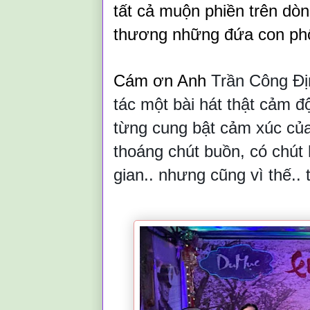
tất cả muộn phiền trên dòn
thương
những đứa con phố
Cám ơn Anh
Trần Công Đ
tác một bài hát thật cảm đ
từng cung bật
c
ảm x
úc của
thoáng chút buồn, có chút 
gian
..
nhưng cũng vì thế..