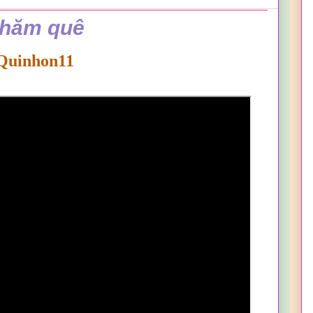
thăm quê
Quinhon11