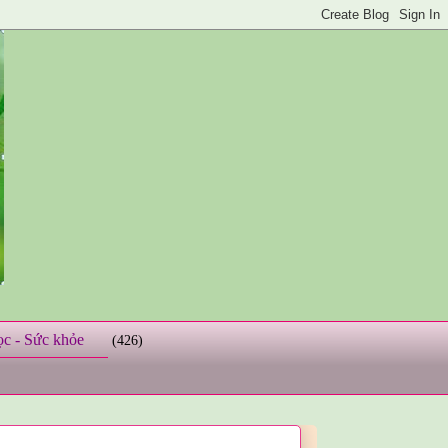
ọc - Sức khỏe
(426)