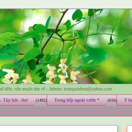
nhớ đến, vẫn muốn tìm về - Admin: tranquinhon@yahoo.com
- Tùy bút - thơ
Trong bếp ngoài vườn *
Y h
(1492)
(616)