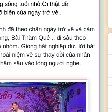
g sông tuổi nhỏ.
Ôi th
ật dễ
 biển của ngày trở về..
ịnh
đã theo chân ngày trở về và cảm
ộng, B
ài Thăm Quê ..
đi sâu theo
 nhóm. Giọng hát nghiệp dư, lời hát
hoài niệm về sự thay đỗi của nhân
 thấm sâu vào lòng ngư
ời nghe.