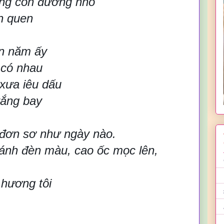
ng con đường nhỏ
en quen
n năm ấy
 có nhau
xưa iêu dấu
rắng bay
g đơn sơ như ngày nào.
 ánh đèn màu, cao ốc mọc lên,
 hương tôi