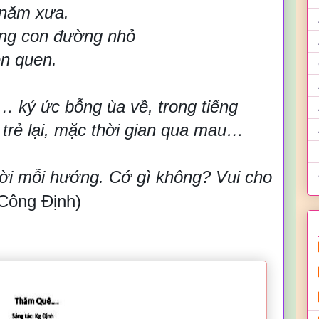
 năm xưa.
ng con đường nhỏ
uen quen.
 ký ức bỗng ùa về, trong tiếng
 trẻ lại, mặc thời gian qua mau…
ời mỗi hướng. Cớ gì không? Vui cho
 Công Đ
ịnh)