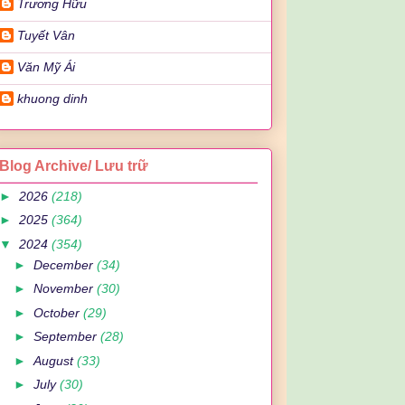
Trương Hữu
Tuyết Vân
Văn Mỹ Ái
khuong dinh
Blog Archive/ Lưu trữ
►
2026
(218)
►
2025
(364)
▼
2024
(354)
►
December
(34)
►
November
(30)
►
October
(29)
►
September
(28)
►
August
(33)
►
July
(30)