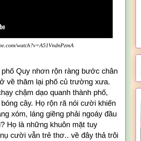
tube.com/watch?v=A51VndnPzmA
 phố Quy nhơn rộn ràng bước chân
ở về thăm lại phố củ trường xưa.
 chạy chậm dạo quanh thành phố,
óng cây. Họ rộn rã nói cười khiến
àng xóm, láng giềng phải ngoáy đầu
ai? Họ là những khuôn mặt tuy
ụ cười vẫn trẻ thơ.. về đây thả trôi