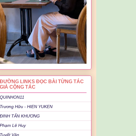
ĐƯỜNG LINKS ĐỌC BÀI TỪNG TÁC
GIẢ CỘNG TÁC
QUINHON11
Trương Hữu - HIEN YUKEN
ĐINH TẤN KHƯƠNG
Phạm Lê Huy
Tuyết Vân