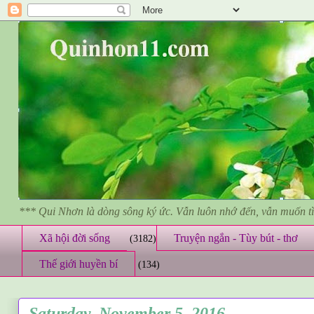
*** Qui Nhơn là dòng sông ký ức. Vẫn luôn nhớ đến, vẫn muốn 
Xã hội đời sống
Truyện ngắn - Tùy bút - thơ
(3182)
Thế giới huyền bí
(134)
Saturday, November 5, 2016