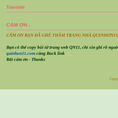
Translate
CÁM ƠN .
CÁM ƠN BẠN ĐÃ GHÉ THĂM TRANG NHÀ QUINHƠN
11
Bạn có thể copy bài từ trang web QN11, chỉ xin ghi rõ ngu
quinhon11.com
cùng Back link
Rất cám ơn - Thanks
Copy