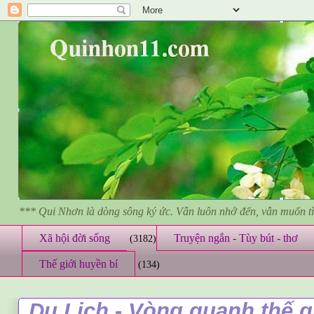
*** Qui Nhơn là dòng sông ký ức. Vẫn luôn nhớ đến, vẫn muốn 
Xã hội đời sống
Truyện ngắn - Tùy bút - thơ
(3182)
Thế giới huyền bí
(134)
Du Lịch - Vòng quanh thế gi