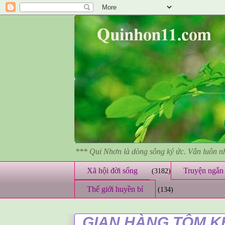
*** Qui Nhơn là dòng sông ký ức. Vẫn luôn 
Xã hội đời sống
Truyện ngắn 
(3182)
Thế giới huyền bí
(134)
GIAN HÀNG TÔM KHÔ