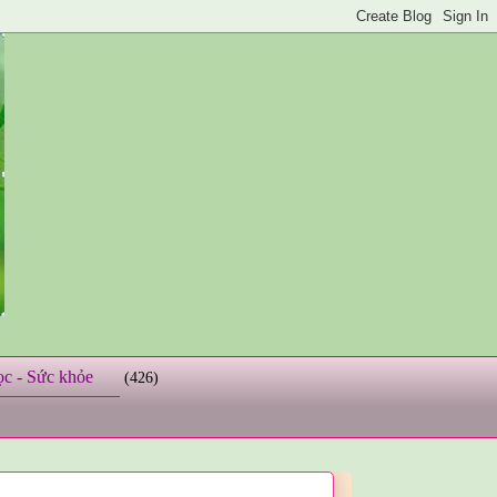
ọc - Sức khỏe
(426)