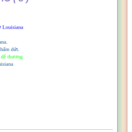
 Louisiana
ana.
chấm dứt.
 dễ thương
isiana