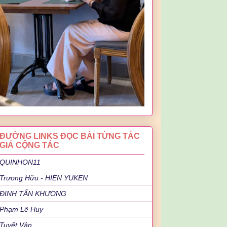
ĐƯỜNG LINKS ĐỌC BÀI TỪNG TÁC
GIẢ CỘNG TÁC
QUINHON11
Trương Hữu - HIEN YUKEN
ĐINH TẤN KHƯƠNG
Phạm Lê Huy
Tuyết Vân