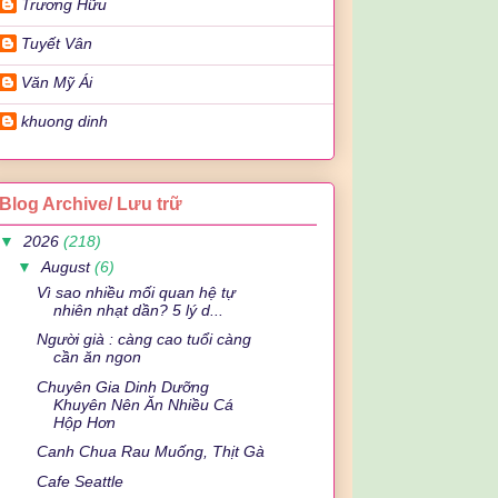
Trương Hữu
Tuyết Vân
Văn Mỹ Ái
khuong dinh
Blog Archive/ Lưu trữ
▼
2026
(218)
▼
August
(6)
Vì sao nhiều mối quan hệ tự
nhiên nhạt dần? 5 lý d...
Người già : càng cao tuổi càng
cần ăn ngon
Chuyên Gia Dinh Dưỡng
Khuyên Nên Ăn Nhiều Cá
Hộp Hơn
Canh Chua Rau Muống, Thịt Gà
Cafe Seattle