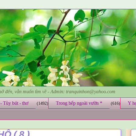
nhớ đến, vẫn muốn tìm về - Admin: tranquinhon@yahoo.com
- Tùy bút - thơ
Trong bếp ngoài vườn *
Y h
(1492)
(616)
 ( 8 )