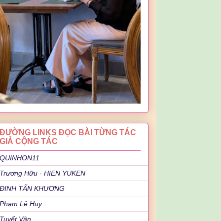
ĐƯỜNG LINKS ĐỌC BÀI TỪNG TÁC
GIẢ CỘNG TÁC
QUINHON11
Trương Hữu - HIEN YUKEN
ĐINH TẤN KHƯƠNG
Phạm Lê Huy
Tuyết Vân