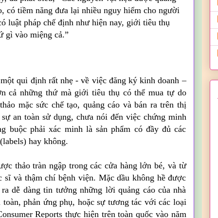
o, có tiềm năng đưa lại nhiều nguy hiểm cho người
có luật pháp chế định như hiện nay, giới tiêu thụ
ứ gì vào miệng cả.”
một qui định rất nhẹ - về việc đăng ký kinh doanh –
ơn cả những thứ mà giới tiêu thụ có thể mua tự do
thảo mặc sức chế tạo, quảng cáo và bán ra trên thị
sự an toàn sử dụng, chưa nói đến việc chứng minh
ng buộc phải xác minh là sản phẩm có đầy đủ các
(labels) hay không.
ợc thảo tràn ngập trong các cửa hàng lớn bé, và từ
c sĩ và thậm chí bệnh viện. Mặc dầu không hề được
 ra dễ dàng tin tưởng những lời quảng cáo của nhà
n toàn, phản ứng phụ, hoặc sự tương tác với các loại
Consumer Reports thực hiện trên toàn quốc vào năm