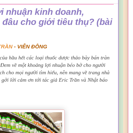
i nhuận kinh doanh,
đâu cho giới tiêu thụ? (bài
TRẦN
- VI
ỄN ĐÔNG
 của hầu hết các loại thuốc dược thảo bày bán tràn
g. Đem về một khoảng lợi nhuận béo bở cho người
 ích cho mọi người tìm hiểu, nên mang về trang nhà
 gởi lời cảm ơn tới tác giả Eric Trần và Nhật báo