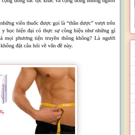
c cộng đồng sắc tộc khác và cộng đồng những người
u những viên thuốc được gọi là “thần dược” vượt trên
 y học hiện đại có thực sự công hiệu như những gì
 cả mọi phương tiện truyền thông không? Là người
ể không đặt câu hỏi về vấn đề này.