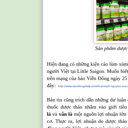
Sản phẩm dược t
Hiện đang có những kiện cáo lùm xùm l
người Việt tại Little Saigon. Muốn biết
trên mạng của báo Viễn Đông ngày 25
đây:
http://www.viendongdaily.com/lm-joseph-nguyen-cua-d
Bản tin cũng trích dẫn những dư luận 
thuốc dược thảo nhắm vào giới tiêu
là
và
vẫn là
một nguồn lợi nhuận lớn 
cơ. Thực ra, lợi nhuận do dược thảo