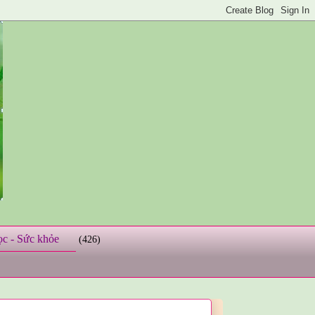
ọc - Sức khỏe
(426)