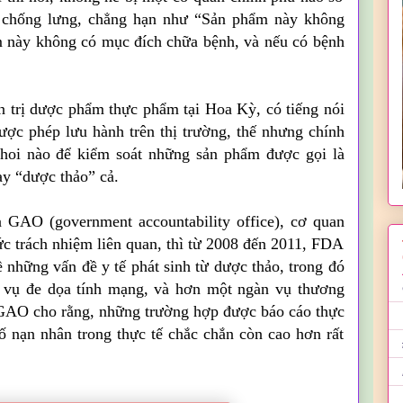
hữ chống lưng, chẳng hạn như “Sản phẩm này không
 này không có mục đích chữa bệnh, và nếu có bệnh
 trị dược phẩm thực phẩm tại Hoa Kỳ, có tiếng nói
ược phép lưu hành trên thị trường, thế nhưng chính
nhoi nào để kiểm soát những sản phẩm được gọi là
ay “dược thảo” cả.
 GAO (government accountability office), cơ quan
ức trách nhiệm liên quan, thì từ 2008 đến 2011, FDA
 những vấn đề y tế phát sinh từ dược thảo, trong đó
m vụ đe dọa tính mạng, và hơn một ngàn vụ thương
n GAO cho rằng, những trường hợp được báo cáo thực
số nạn nhân trong thực tế chắc chắn còn cao hơn rất