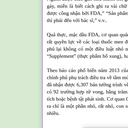
gáy, miễn là biết cách ghi ra vài c
được công nhận bởi FDA,” “Sản phẩm
thì phải đến với bác sĩ,” v.v..
Quả thực, mặc dầu FDA, cơ quan quản
rất quyền lực về các loại thuốc men đ
phủ lại không có một điều luật nhỏ 
“Supplement” (thực phẩm bổ xung), h
Theo báo cáo phổ biến năm 2013 của
chính phủ phụ trách điều tra về tầm m
đã nhận được 6,307 bản tường trình về
có 92 trường hợp tử vong, hằng tră
tích hoặc bệnh tật phát sinh. Cơ qua
ra chỉ là một phần nhỏ, rất nhỏ, con 
nhiều.