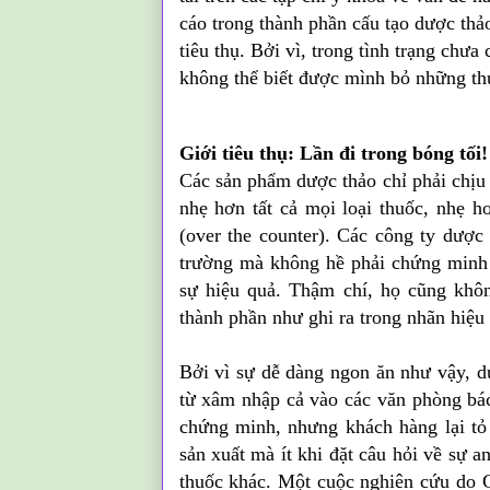
cáo trong thành phần cấu tạo dược thả
tiêu thụ. Bởi vì, trong tình trạng chưa 
không thể biết được mình bỏ những th
Giới tiêu thụ: Lần đi trong bóng tối!
Các sản phẩm dược thảo chỉ phải chịu 
nhẹ hơn tất cả mọi loại thuốc, nhẹ h
(over the counter). Các công ty dược 
trường mà không hề phải chứng minh 
sự hiệu quả. Thậm chí, họ cũng khô
thành phần như ghi ra trong nhãn hiệu 
Bởi vì sự dễ dàng ngon ăn như vậy, dư
từ xâm nhập cả vào các văn phòng bá
chứng minh, nhưng khách hàng lại tỏ
sản xuất mà ít khi đặt câu hỏi về sự a
thuốc khác. Một cuộc nghiên cứu do 