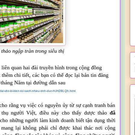
hảo ngập tràn trong siêu thị
iên quan hai đài truyền hình trong cộng đồng
 thêm chi tiết, các bạn có thể đọc lại bản tin đăng
 tháng Năm tại đường dẫn sau
ai-vbs-bi-kien-toi-sach-nhieu-tinh-duc-hUH2BLQh.html.
cho rằng vụ việc có nguyên ủy từ sự cạnh tranh bán
 thụ người Việt, điều này cho thấy dược thảo
đã
cho những người làm kinh doanh biết tận dụng thời
 mang lại không phải chỉ được khai thác nơi cộng