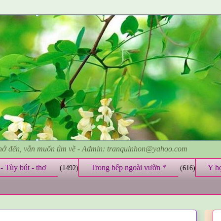
nhớ đến, vẫn muốn tìm về - Admin: tranquinhon@yahoo.com
- Tùy bút - thơ
Trong bếp ngoài vườn *
Y h
(1492)
(616)