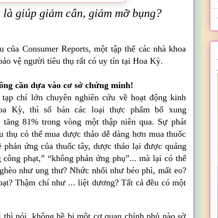
 là giúp giảm cân, giảm mỡ bụng?
ểu của Consumer Reports, một tập thể các nhà khoa
ảo vệ người tiêu thụ rất có uy tín tại Hoa Kỳ.
ông cần dựa vào cơ sở chứng minh!
t tạp chí lớn chuyên nghiên cứu về hoạt động kinh
oa Kỳ, thì số bán các loại thực phẩm bổ xung
đã tăng 81% trong vòng một thập niên qua. Sự phát
iêu thụ có thể mua dược thảo dễ dàng hơn mua thuốc
ề phản ứng của thuốc tây, dược thảo lại được quảng
 công phạt,” “không phản ứng phụ”... mà lại có thể
ghèo như ung thư? Nhức nhối như béo phì, mất eo?
hoạt? Thậm chí như ... liệt dương? Tất cả đều có một
thì nói, không hề bị một cơ quan chính phủ nào sờ