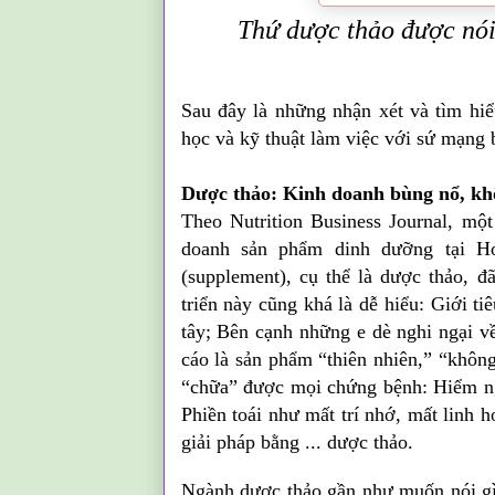
Thứ dược thảo được nói
Sau đây là những nhận xét và tìm hi
học và kỹ thuật làm việc với sứ mạng b
Dược thảo: Kinh doanh bùng nổ, kh
Theo Nutrition Business Journal, mộ
doanh sản phẩm dinh dưỡng tại H
(supplement), cụ thể là dược thảo, 
triển này cũng khá là dễ hiểu: Giới t
tây; Bên cạnh những e dè nghi ngại v
cáo là sản phẩm “thiên nhiên,” “không
“chữa” được mọi chứng bệnh: Hiểm n
Phiền toái như mất trí nhớ, mất linh 
giải pháp bằng ... dược thảo.
Ngành dược thảo gần như muốn nói gì 