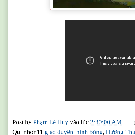
Post by
Phạm Lê Huy
vào lúc
2:30:00 AM
Qui nhơn11
giao duyên
,
hình bóng
,
Hương Th