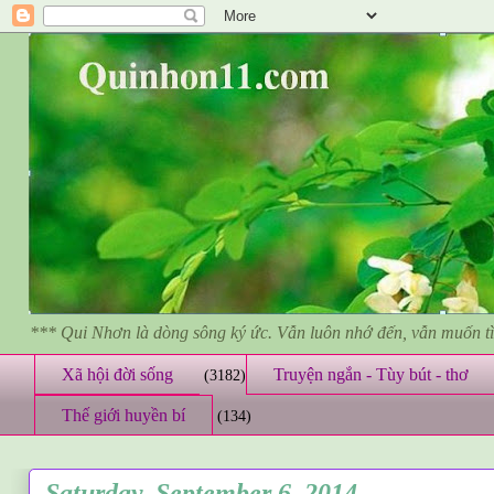
*** Qui Nhơn là dòng sông ký ức. Vẫn luôn nhớ đến, vẫn muốn 
Xã hội đời sống
Truyện ngắn - Tùy bút - thơ
(3182)
Thế giới huyền bí
(134)
Saturday, September 6, 2014