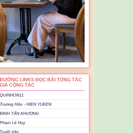
ĐƯỜNG LINKS ĐỌC BÀI TỪNG TÁC
GIẢ CỘNG TÁC
QUINHON11
Trương Hữu - HIEN YUKEN
ĐINH TẤN KHƯƠNG
Phạm Lê Huy
Tuyết Vân