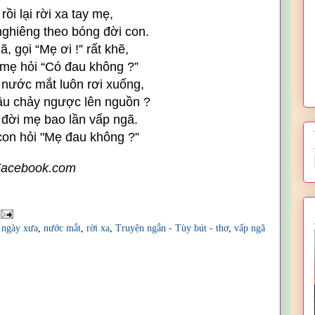
rồi lại rời xa tay mẹ,
ghiêng theo bóng đời con.
, gọi “Mẹ ơi !” rất khẽ,
 mẹ hỏi “Có đau không ?”
nước mắt luôn rơi xuống,
âu chảy ngược lên nguồn ?
đời mẹ bao lần vấp ngã.
con hỏi "Mẹ đau không ?”
acebook.com
,
ngày xưa
,
nước mắt
,
rời xa
,
Truyện ngắn - Tùy bút - thơ
,
vấp ngã