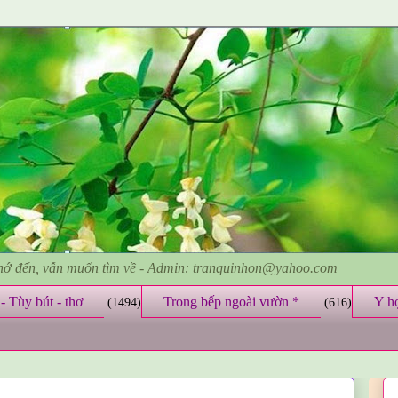
nhớ đến, vẫn muốn tìm về - Admin: tranquinhon@yahoo.com
- Tùy bút - thơ
Trong bếp ngoài vườn *
Y h
(1494)
(616)