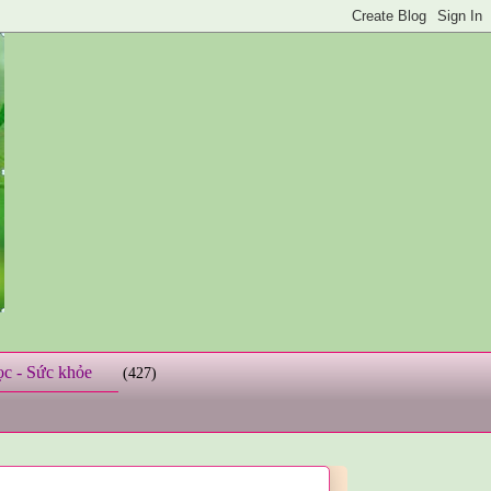
ọc - Sức khỏe
(427)