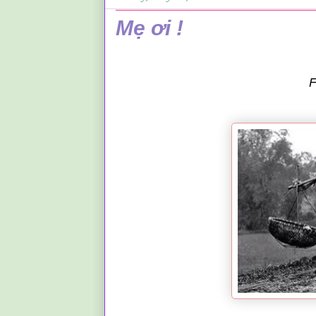
Mẹ ơi !
F