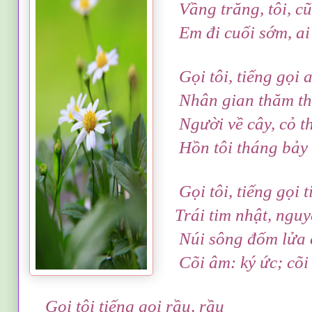
Vầng trăng, tôi, cũ,
Em đi cuối sớm, ai
Gọi tôi, tiếng gọi a
Nhân gian thăm thẳ
Người về cây, cỏ t
Hồn tôi tháng bảy
Gọi tôi, tiếng gọi ti
Trái tim nhật, nguyệ
Núi sông đốm lửa 
Cõi âm: ký ức; cõi t
Gọi tôi tiếng gọi rầu, rầ
u