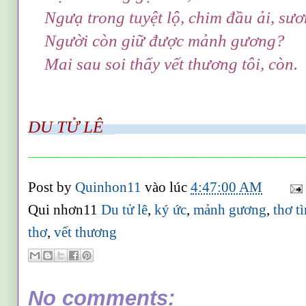
Ngưạ trong tuyệt lộ, chim đầu ải, sươ
Người còn giữ được mảnh gươn
g?
Mai sau soi thấy vết thương tôi, cò
n.
DU TỬ LÊ
_____________________
________________________________________
Post by
Quinhon11
vào lúc
4:47:00 AM
Qui nhơn11
Du tử lê
,
ký ức
,
mảnh gương
,
thơ t
thơ
,
vết thương
No comments: