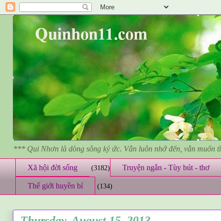
*** Qui Nhơn là dòng sông ký ức. Vẫn luôn nhớ đến, vẫn muốn 
Xã hội đời sống
Truyện ngắn - Tùy bút - thơ
(3182)
Thế giới huyền bí
(134)
Thursday, August 15, 2013