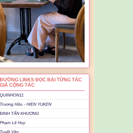
ĐƯỜNG LINKS ĐỌC BÀI TỪNG TÁC
GIẢ CỘNG TÁC
QUINHON11
Trương Hữu - HIEN YUKEN
ĐINH TẤN KHƯƠNG
Phạm Lê Huy
Tuyết Vân