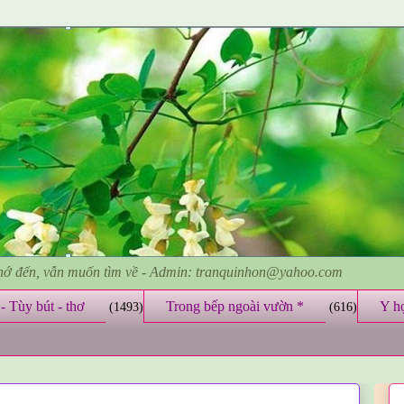
nhớ đến, vẫn muốn tìm về - Admin: tranquinhon@yahoo.com
- Tùy bút - thơ
Trong bếp ngoài vườn *
Y h
(1493)
(616)