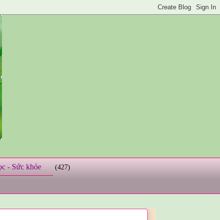
ọc - Sức khỏe
(427)