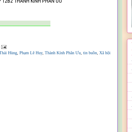
́P 12B2 THÀNH KÍNH PHÂN ƯU
___________________
Thái Hùng
,
Phạm Lê Huy
,
Thành Kính Phân Ưu
,
tin buồn
,
Xã hội