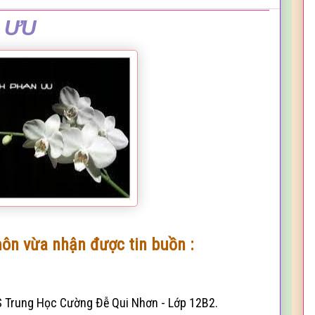
N ƯU
môn vừa nhận được tin buồn :
S Trung Học Cường Đễ Qui Nhơn - Lớp 12B2.