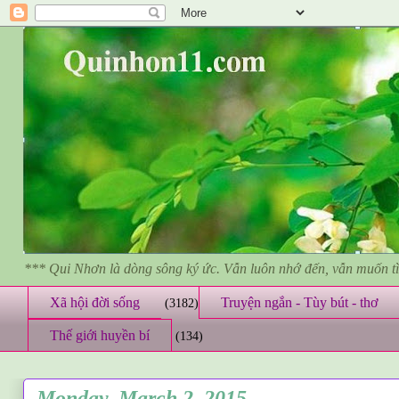
*** Qui Nhơn là dòng sông ký ức. Vẫn luôn nhớ đến, vẫn muốn 
Xã hội đời sống
Truyện ngắn - Tùy bút - thơ
(3182)
Thế giới huyền bí
(134)
Monday, March 2, 2015