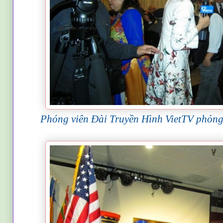
Ph
óng viên
Đài Truyền Hình VietTV phỏn