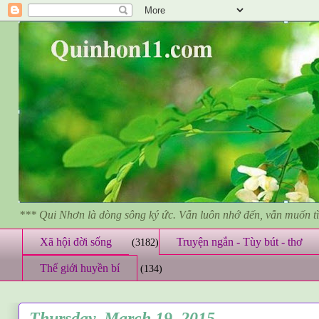
*** Qui Nhơn là dòng sông ký ức. Vẫn luôn nhớ đến, vẫn muốn 
Xã hội đời sống
Truyện ngắn - Tùy bút - thơ
(3182)
Thế giới huyền bí
(134)
Thursday, March 19, 2015