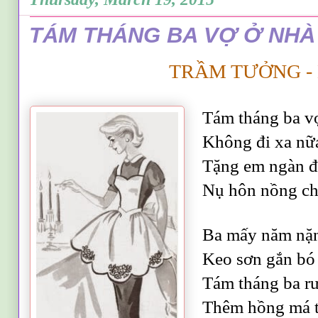
TÁM THÁNG BA VỢ Ở NHÀ
TRẦM TƯỞNG -
Tám tháng ba vợ
Không đi xa nữa
Tặng em ngàn đó
Nụ hôn nồng chá
Ba mấy năm nặn
Keo sơn gắn bó 
Tám tháng ba rư
Thêm hồng má t