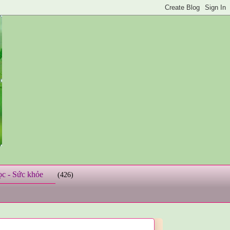
ọc - Sức khỏe
(426)