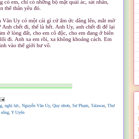
g có em, chỉ có những bộ mặt quái ác, sát nhân,
n thể thân yêu đó.
 Văn Uy có một cái gì cứ ấm ức dâng lên, mắt mờ
Anh chết đi, thế là hết. Anh Uy, anh chết đi để lại
m ở lòng đất, cho em cô độc, cho em đang ở biên
lối đi. Anh xa em rồi, xa không khoảng cách. Em
nh vào thế giới hư vô.
______________________________
ng
,
nghị lực
,
Nguyễn Văn Uy
,
Quy nhơn
,
Sư Phạm
,
Talawas
,
Thư
 sống
,
Y Uyên