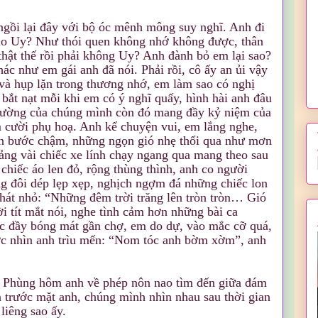
gồi lại đây với bộ óc mênh mông suy nghĩ. Anh đi
ao Uy? Như thói quen không nhớ không được, thân
 thật thế rồi phải không Uy? Anh đành bỏ em lại sao?
ác như em gái anh đã nói. Phải rồi, cô ấy an ủi vậy
và hụp lặn trong thương nhớ, em làm sao có nghị
 bắt nạt mỗi khi em có ý nghĩ quấy, hình hài anh đâu
ường của chúng mình còn đó mang đầy kỷ niệm của
m cười phụ hoạ. Anh kể chuyện vui, em lắng nghe,
hân bước chậm, những ngọn gió nhẹ thổi qua như mơn
ảng vài chiếc xe lính chạy ngang qua mang theo sau
hiếc áo len đỏ, rộng thùng thình, anh co người
g đôi dép lẹp xẹp, nghịch ngợm đá những chiếc lon
hát nhỏ: “Những đêm trời trăng lên tròn tròn… Gió
 tít mắt nói, nghe tình cảm hơn những bài ca
c đầy bóng mát gần chợ, em do dự, vào mắc cỡ quá,
c nhìn anh trìu mến: “Nom tóc anh bờm xờm”, anh
 Phùng hôm anh về phép nôn nao tìm đến giữa đám
a trước mặt anh, chúng mình nhìn nhau sau thời gian
liêng sao ấy.