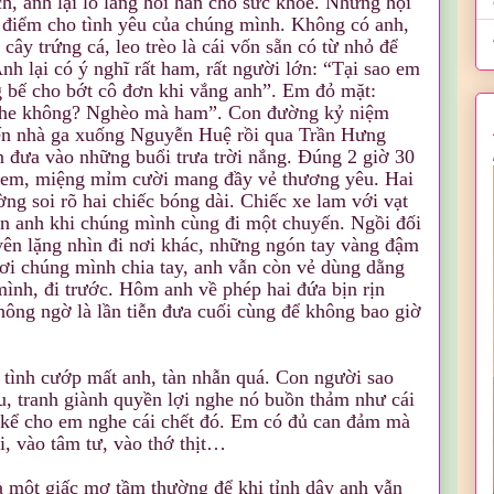
, anh lại lo lắng hỏi han cho sức khoẻ. Những hội
 điểm cho tình yêu của chúng mình. Không có anh,
cây trứng cá, leo trèo là cái vốn sẵn có từ nhỏ để
Anh lại có ý nghĩ rất ham, rất người lớn: “Tại sao em
 bế cho bớt cô đơn khi vắng anh”. Em đỏ mặt:
nghe không? Nghèo mà ham”. Con đường kỷ niệm
ến nhà ga xuống Nguyễn Huệ rồi qua Trần Hưng
 đưa vào những buổi trưa trời nắng. Đúng 2 giờ 30
a em, miệng mỉm cười mang đầy vẻ thương yêu. Hai
ng soi rõ hai chiếc bóng dài. Chiếc xe lam với vạt
ân anh khi chúng mình cùng đi một chuyến. Ngồi đối
 yên lặng nhìn đi nơi khác, những ngón tay vàng đậm
ơi chúng mình chia tay, anh vẫn còn vẻ dùng dằng
ình, đi trước. Hôm anh về phép hai đứa bịn rịn
hông ngờ là lần tiễn đưa cuối cùng để không bao giờ
 tình cướp mất anh, tàn nhẫn quá. Con người sao
u, tranh giành quyền lợi nghe nó buồn thảm như cái
 kể cho em nghe cái chết đó. Em có đủ can đảm mà
i, vào tâm tư, vào thớ thịt…
à một giấc mơ tầm thường để khi tỉnh dậy anh vẫn