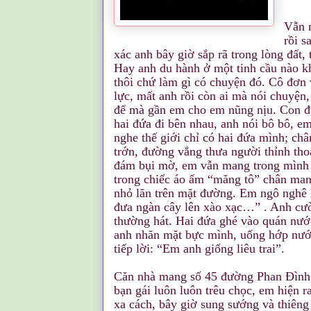
Vẫn n
rồi s
xác anh bây giờ sắp rã trong lòng đất,
Hay anh du hành ở một tinh cầu nào kh
thôi chứ làm gì có chuyện đó. Cô đơn 
lực, mất anh rồi còn ai mà nói chuyện,
để mà gần em cho em nũng nịu. Con đ
hai đứa đi bên nhau, anh nói bô bô, e
nghe thế giới chỉ có hai đứa mình; c
trớn, đường vắng thưa người thỉnh tho
đám bụi mờ, em vẫn mang trong mình c
trong chiếc áo ấm “măng tô” chân man
nhỏ lăn trên mặt đường. Em ngô nghê 
đưa ngàn cây lên xào xạc…” . Anh cười
thường hát. Hai đứa ghé vào quán nướ
anh nhăn mặt bực mình, uống hớp nướ
tiếp lời: “Em anh giống liêu trai”.
Căn nhà mang số 45 đường Phan Ðình
bạn gái luôn luôn trêu chọc, em hiện r
xa cách, bây giờ sung sướng và thiêng 