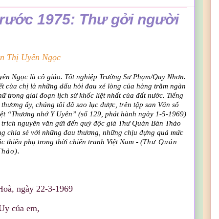
rước 1975: Thư gởi người
n Thị Uyên Ngọc
yên Ngọc là cô giáo. Tốt nghiệp Trường Sư Phạm/Quy Nhơn.
ết của chị là những dấu hỏi đau xé lòng của hàng trăm ngàn
nữ trong giai đoạn lịch sử khốc liệt nhất của đất nước. Tiếng
 thương ấy, chúng tôi đã sao lục được, trên tập san Văn số
iệt “Thương nhớ Y Uyên” (số 129, phát hành ngày 1-5-1969)
n trích nguyên văn gửi đến quý độc giả Thư Quán Bản Thảo
ng chia sẻ với những đau thương, những chịu đựng quá mức
c thiếu phụ trong thời chiến tranh Việt Nam - (
Thư Quán
Thảo).
Hoà, ngày 22-3-1969
Uy của em,