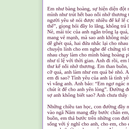
Em như bàng hoàng, sự hiện diện đột 
mình như trút hết bao nỗi nhớ thương 
người yêu sẽ nói được nhiều để kể lể 
thế”, giọng hỏi đầy lo lắng, không trả
Nè, mái tóc của anh ngắn trông lạ quá
mang vẻ mạnh, mà sao anh không mặc
dễ ghét quá, hai đứa nhắc lại cho nha
chuyện lính cho em nghe để chứng tỏ 
nhau chạy làm cho mình bàng hoàng ph
như tỉ lệ với thời gian. Anh đi rồi, e
thư kể nỗi nhớ thương. Em than buồn,
cỡ quá, anh làm như em quá bé nhỏ. 
em đi sao? Tình yêu của anh là tình yê
vì vắng anh. Anh bảo: “Em ngơ ngác n
chút ít để cho anh yên lòng”. Ðường đư
sợ anh không biết sao? Anh chưa thấy 
Những chiều tan học, con đường đầy n
vào ngã Năm mang đầy bước chân em, 
buồn, em thả bước trên những con đư
sống với ý nghĩ cho anh, cho em, cho