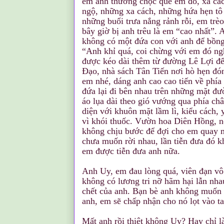
em anh thường chọc quê em đó, xa cách
ngộ, những xa cách, những hứa hẹn tô
những buổi trưa nắng rảnh rỗi, em trèo 
bây giờ bị anh trêu là em “cao nhất”. 
không có một đứa con với anh để bồng
“Anh khỉ quá, coi chừng với em đó 
được kéo dài thêm từ đường Lê Lợi đ
Ðạo, nhà sách Tân Tiến nơi hò hẹn đón
em nhé, dáng anh cao cao tiến về phí
đứa lại đi bên nhau trên những mặt đườ
áo lụa dài theo gió vướng qua phía ch
diện với khuôn mặt lầm lì, kiểu cách,
vì khói thuốc. Vườn hoa Diên Hồng, n
không chịu bước để đợi cho em quay m
chưa muốn rời nhau, lần tiễn đưa đó k
em được tiễn đưa anh nữa.
Anh Uy, em đau lòng quá, viên đạn vô
không có lương tri nỡ hãm hại lẫn nha
chết của anh. Bạn bè anh không muốn
anh, em sẽ chấp nhận cho nó lọt vào ta
Mất anh rồi thiệt không Uy? Hay chỉ l