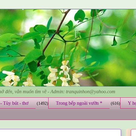
nhớ đến, vẫn muốn tìm về - Admin: tranquinhon@yahoo.com
- Tùy bút - thơ
Trong bếp ngoài vườn *
Y h
(1492)
(616)