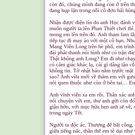
còn đó, chúng mình đang còn ở trên th
đang hụp lặn trong nỗi cô đơn hãi hùn
Nhận được điện tín do anh Học đánh v
muốn người ta lên Phan Thiết chơi thì
mong em lên trên đó. Anh tham lam lắm
tiếp tục đi may áo với một cô bạn. N
Mang Viên Long trên hè phố, em trình 
đài phát thanh nói hình như có trận đá
Thật không anh Long? Em đi như chạy
có cảm giác khác lạ, cái gì dâng tận
không tin. Tờ nhật báo nằm trước mặt
sao? Anh vừa mới về thăm em với gươn
nói quen thuộc như còn ở bên tai… Em
Anh vĩnh viễn xa em rồi. Thân xác anh
nói chuyện với em, thư anh gửi còn đó
giận hờn, với mục hứa hẹn anh sẽ về, 
trong ngày Tết.
Người ta độc ác. Thượng đế bất công,
giữa tiếng nấc, thân thể em tê dại như