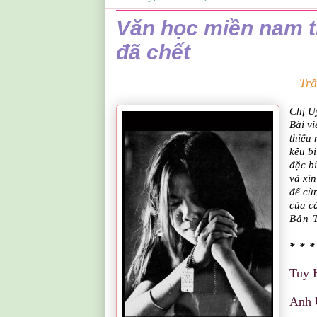
Văn học miền nam t
đã chết
Trầ
Chị U
Bài vi
thiếu 
kêu bi
đặc b
và xi
để cù
của cá
Bản 
* * *
Tuy 
Anh 