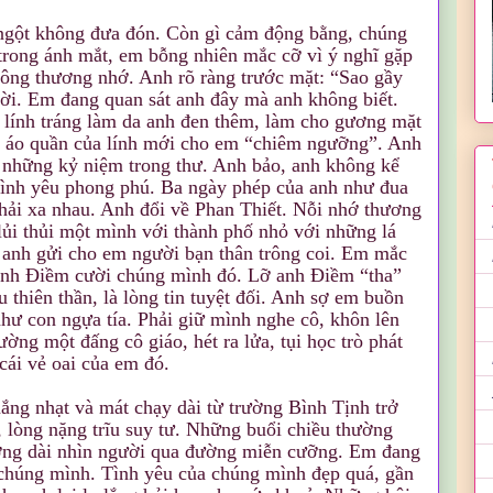
ngột không đưa đón. Còn gì cảm động bằng, chúng
trong ánh mắt, em bỗng nhiên mắc cỡ vì ý nghĩ gặp
công thương nhớ. Anh rõ ràng trước mặt: “Sao gầy
 lời. Em đang quan sát anh đây mà anh không biết.
, lính tráng làm da anh đen thêm, làm cho gương mặt
 áo quần của lính mới cho em “chiêm ngưỡng”. Anh
u những kỷ niệm trong thư. Anh bảo, anh không kể
tình yêu phong phú. Ba ngày phép của anh như đua
ải xa nhau. Anh đổi về Phan Thiết. Nỗi nhớ thương
m lủi thủi một mình với thành phố nhỏ với những lá
 anh gửi cho em người bạn thân trông coi. Em mắc
Anh Ðiềm cười chúng mình đó. Lỡ anh Ðiềm “tha”
u thiên thần, là lòng tin tuyệt đối. Anh sợ em buồn
hư con ngựa tía. Phải giữ mình nghe cô, khôn lên
ờng một đấng cô giáo, hét ra lửa, tụi học trò phát
cái vẻ oai của em đó.
ắng nhạt và mát chạy dài từ trường Bình Tịnh trở
lòng nặng trĩu suy tư. Những buổi chiều thường
ờng dài nhìn người qua đường miễn cưỡng. Em đang
 chúng mình. Tình yêu của chúng mình đẹp quá, gần