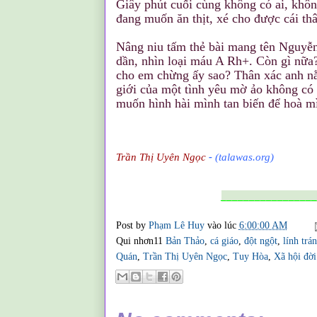
Giây phút cuối cùng không có ai, khôn
đang muốn ăn thịt, xé cho được cái thâ
Nâng niu tấm thẻ bài mang tên Nguyễn
dần, nhìn loại máu A Rh+. Còn gì nữa? 
cho em chừng ấy sao? Thân xác anh nằ
giới của một tình yêu mờ ảo không có 
muốn hình hài mình tan biến để hoà mì
Trần Thị Uyên Ngọc
-
(talawas.org)
________________
Post by
Phạm Lê Huy
vào lúc
6:00:00 AM
Qui nhơn11
Bản Thảo
,
cá giáo
,
đột ngột
,
lính trá
Quán
,
Trần Thị Uyên Ngọc
,
Tuy Hòa
,
Xã hội đời