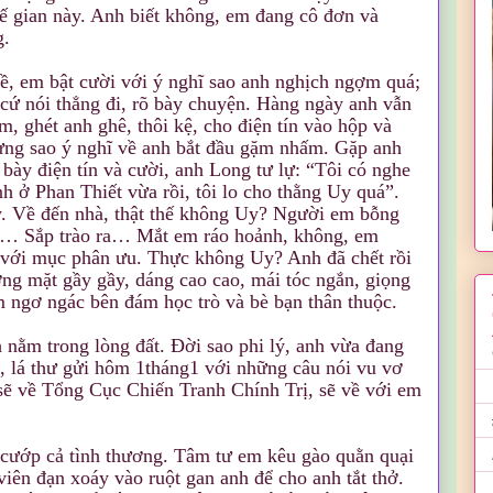
ế gian này. Anh biết không, em đang cô đơn và
g.
ề, em bật cười với ý nghĩ sao anh nghịch ngợm quá;
 cứ nói thẳng đi, rõ bày chuyện. Hàng ngày anh vẫn
, ghét anh ghê, thôi kệ, cho điện tín vào hộp và
hưng sao ý nghĩ về anh bắt đầu gặm nhấm. Gặp anh
bày điện tín và cười, anh Long tư lự: “Tôi có nghe
nh ở Phan Thiết vừa rồi, tôi lo cho thằng Uy quá”.
. Về đến nhà, thật thế không Uy? Người em bỗng
 cổ… Sắp trào ra… Mắt em ráo hoảnh, không, em
 với mục phân ưu. Thực không Uy? Anh đã chết rồi
g mặt gầy gầy, dáng cao cao, mái tóc ngắn, giọng
 ngơ ngác bên đám học trò và bè bạn thân thuộc.
 nằm trong lòng đất. Ðời sao phi lý, anh vừa đang
, lá thư gửi hôm 1tháng1 với những câu nói vu vơ
sẽ về Tổng Cục Chiến Tranh Chính Trị, sẽ về với em
 cướp cả tình thương. Tâm tư em kêu gào quằn quại
 viên đạn xoáy vào ruột gan anh để cho anh tắt thở.