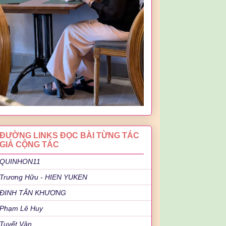
ĐƯỜNG LINKS ĐỌC BÀI TỪNG TÁC
GIẢ CỘNG TÁC
QUINHON11
Trương Hữu - HIEN YUKEN
ĐINH TẤN KHƯƠNG
Phạm Lê Huy
Tuyết Vân