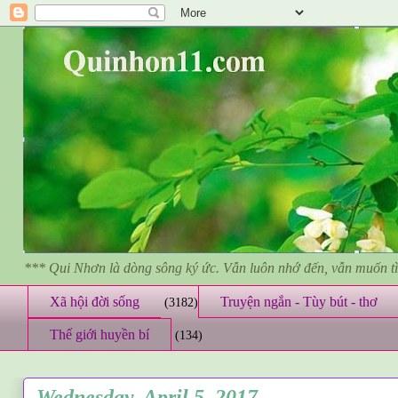
*** Qui Nhơn là dòng sông ký ức. Vẫn luôn nhớ đến, vẫn muốn 
Xã hội đời sống
Truyện ngắn - Tùy bút - thơ
(3182)
Thế giới huyền bí
(134)
Wednesday, April 5, 2017