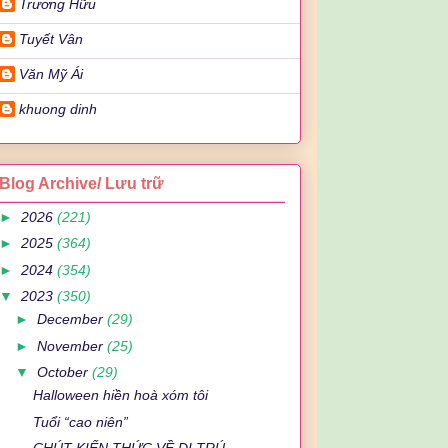
Trương Hữu
Tuyết Vân
Văn Mỹ Ái
khuong dinh
Blog Archive/ Lưu trữ
►
2026
(221)
►
2025
(364)
►
2024
(354)
▼
2023
(350)
►
December
(29)
►
November
(25)
▼
October
(29)
Halloween hiền hoà xóm tôi
Tuổi “cao niên”