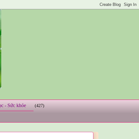
ọc - Sức khỏe
(427)