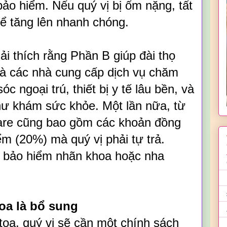
ảo hiểm. Nếu quý vị bị ốm nặng, tất
hể tăng lên nhanh chóng.
i thích rằng Phần B giúp đài thọ
 và các nhà cung cấp dịch vụ chăm
 ngoại trú, thiết bị y tế lâu bền, và
hư khám sức khỏe. Một lần nữa, từ
icare cũng bao gồm các khoản đồng
m (20%) mà quý vị phải tự trả.
 bảo hiểm nhãn khoa hoặc nha
oa là bổ sung
toa, quý vị sẽ cần một chính sách