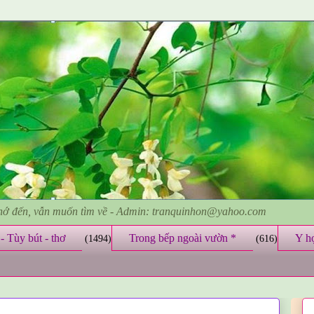
nhớ đến, vẫn muốn tìm về - Admin: tranquinhon@yahoo.com
- Tùy bút - thơ
Trong bếp ngoài vườn *
Y h
(1494)
(616)