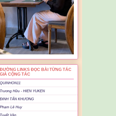
ĐƯỜNG LINKS ĐỌC BÀI TỪNG TÁC
GIẢ CỘNG TÁC
QUINHON11
Trương Hữu - HIEN YUKEN
ĐINH TẤN KHƯƠNG
Phạm Lê Huy
Tuyết Vân