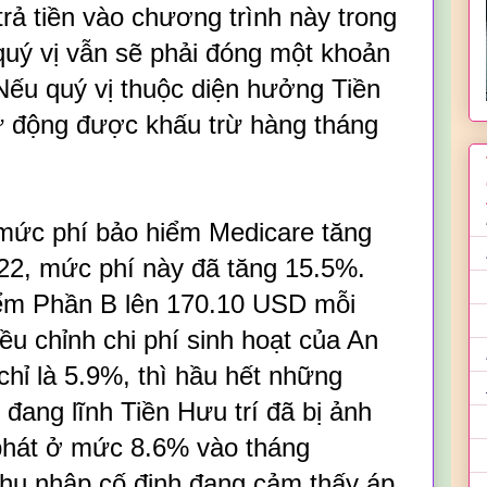
trả tiền vào chương trình này trong
quý vị vẫn sẽ phải đóng một khoản
Nếu quý vị thuộc diện hưởng Tiền
 tự động được khấu trừ hàng tháng
mức phí bảo hiểm Medicare tăng
22, mức phí này đã tăng 15.5%.
iểm Phần B lên 170.10 USD mỗi
ều chỉnh chi phí sinh hoạt của An
hỉ là 5.9%, thì hầu hết những
đang lĩnh Tiền Hưu trí đã bị ảnh
phát ở mức 8.6% vào tháng
hu nhập cố định đang cảm thấy áp