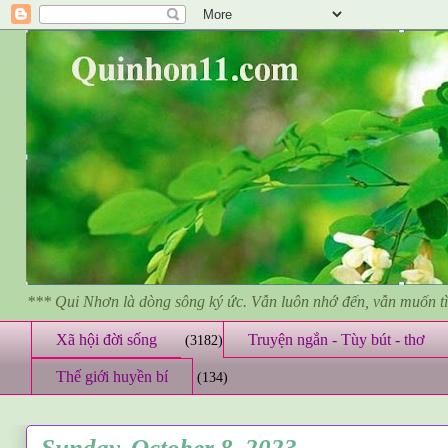
*** Qui Nhơn là dòng sông ký ức. Vẫn luôn nhớ đến, vẫn muốn 
Xã hội đời sống
Truyện ngắn - Tùy bút - thơ
(3182)
Thế giới huyền bí
(134)
Sunday, October 8, 2023