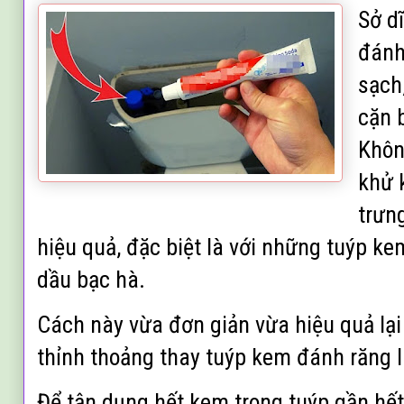
Sở d
đánh
sạch
cặn 
Khôn
khử 
trưn
hiệu quả, đặc biệt là với những tuýp k
dầu bạc hà.
Cách này vừa đơn giản vừa hiệu quả lại 
thỉnh thoảng thay tuýp kem đánh răng 
Để tận dụng hết kem trong tuýp gần hết,