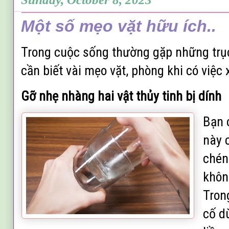
Một số mẹo vặt hữu ích..
Trong cuộc sống thường gặp những trục
cần biết vài mẹo vặt, phòng khi có việc 
Gỡ nhẹ nhàng hai vật thủy tinh bị dính
Bạn 
này c
chén
khôn
Tron
cố d