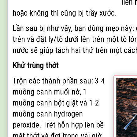
liền 
hoặc không thì cũng bị trầy xước.
Lần sau bị như vậy, bạn dùng mẹo này: 
trên và đặt ly/tô dưới lên trên một tô l
nước sẽ giúp tách hai thứ trên một các
K
hử trùng thớt
Trộn các thành phần sau: 3-4
muỗng canh muối nở, 1
muỗng canh bột giặt và 1-2
muỗng canh hydrogen
peroxide. Trét hỗn hợp lên bề
mặt thớt và đợi trong vài giờ