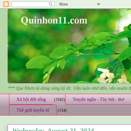
*** Qui Nhơn là dòng sông ký ức. Vẫn luôn nhớ đến, vẫn muốn 
Xã hội đời sống
Truyện ngắn - Tùy bút - thơ
(3182)
Thế giới huyền bí
(134)
Wednesday, August 21, 2024