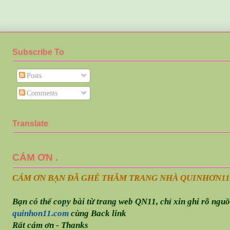
Subscribe To
Posts
Comments
Translate
CÁM ƠN .
CÁM ƠN BẠN ĐÃ GHÉ THĂM TRANG NHÀ QUINHƠN
11
Bạn có thể copy bài từ trang web QN11, chỉ xin ghi rõ ngu
quinhon11.com
cùng Back link
Rất cám ơn - Thanks