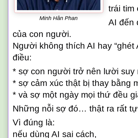
trái ti
Minh Hân Phan
AI đến 
của con người.
Người không thích AI hay “ghét
điều:
* sợ con người trở nên lười suy 
* sợ cảm xúc thật bị thay bằng
* và sợ một ngày mọi thứ đều gi
Những nỗi sợ đó… thật ra rất tự
Vì đúng là:
nếu dùng AI sai cách,