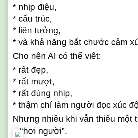
* nhịp điệu,
* cấu trúc,
* liên tưởng,
* và khả năng bắt chước cảm xú
Cho nên AI có thể viết:
* rất đẹp,
* rất mượt,
* rất đúng nhịp,
* thậm chí làm người đọc xúc đ
Nhưng nhiều khi vẫn thiếu một t
“hơi người”.