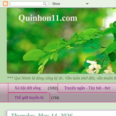
*** Qui Nhơn là dòng sông ký ức. Vẫn luôn nhớ đến, vẫn muốn 
Xã hội đời sống
Truyện ngắn - Tùy bút - thơ
(3182)
Thế giới huyền bí
(134)
Thursday, May 14, 2026