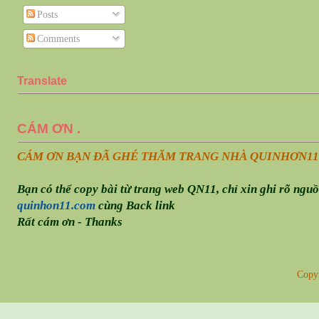
Posts
Comments
Translate
CÁM ƠN .
CÁM ƠN BẠN ĐÃ GHÉ THĂM TRANG NHÀ QUINHƠN
11
Bạn có thể copy bài từ trang web QN11, chỉ xin ghi rõ ngu
quinhon11.com
cùng Back link
Rất cám ơn - Thanks
Copy