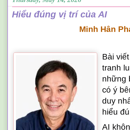
Hiểu đúng vị trí của AI
Minh Hân Ph
Bài viế
tranh l
những b
có ý bê
duy nhấ
hiểu đún
AI khôn