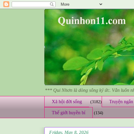
*** Qui Nhơn là dòng sông ký ức. Vẫn luôn 
Xã hội đời sống
Truyện ngắn 
(3182)
Thế giới huyền bí
(134)
Friday, May 8, 2026