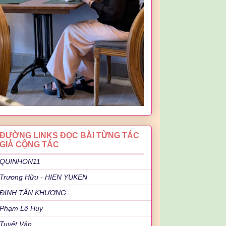
ĐƯỜNG LINKS ĐỌC BÀI TỪNG TÁC
GIẢ CỘNG TÁC
QUINHON11
Trương Hữu - HIEN YUKEN
ĐINH TẤN KHƯƠNG
Phạm Lê Huy
Tuyết Vân