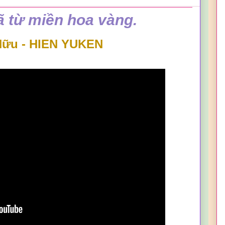
ã từ miền hoa vàng.
Hữu - HIEN YUKEN