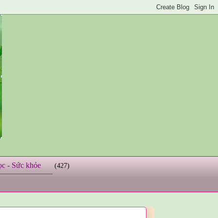
ọc - Sức khỏe
(427)