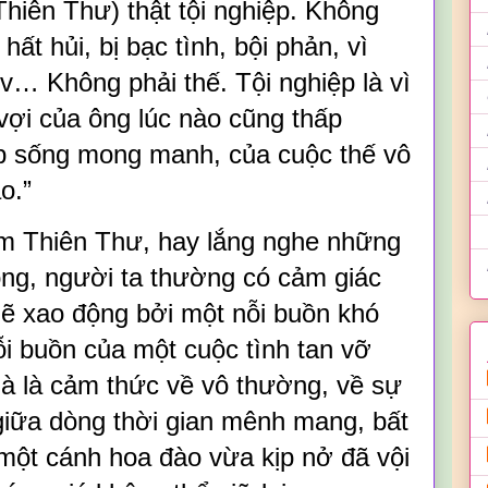
hiên Thư) thật tội nghiệp. Không
 hất hủi, bị bạc tình, bội phản, vì
v… Không phải thế. Tội nghiệp là vì
vợi của ông lúc nào cũng thấp
ếp sống mong manh, của cuộc thế vô
o.”
ạm Thiên Thư, hay lắng nghe những
ng, người ta thường có cảm giác
ẽ xao động bởi một nỗi buồn khó
ỗi buồn của một cuộc tình tan vỡ
à là cảm thức về vô thường, về sự
giữa dòng thời gian mênh mang, bất
 một cánh hoa đào vừa kịp nở đã vội