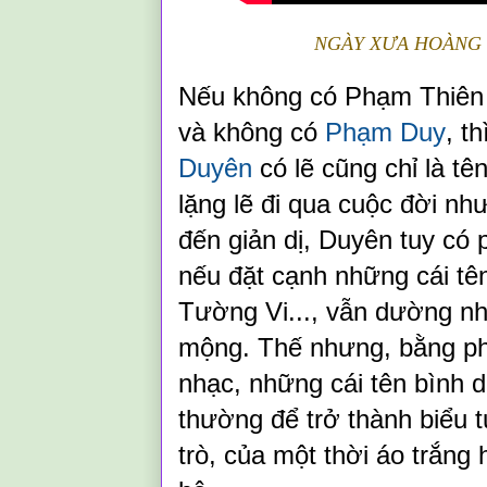
NGÀY XƯA HOÀNG T
Nếu không có Phạm Thiên
và không có
Phạm Duy
, t
Duyên
có lẽ cũng chỉ là tê
lặng lẽ đi qua cuộc đời n
đến giản dị, Duyên tuy có
nếu đặt cạnh những cái tê
Tường Vi..., vẫn dường như
mộng. Thế nhưng, bằng ph
nhạc, những cái tên bình d
thường để trở thành biểu t
trò, của một thời áo trắng