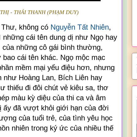
HỊ - THÁI THANH (PHẠM DUY)
 Thư, không có
Nguyễn Tất Nhiên
,
hì những cái tên dung dị như Ngọ hay
n của những cô gái bình thường,
hư bao cái tên khác. Ngọ mộc mạc
 phần mềm mại yểu điệu hơn, nhưng
n như Hoàng Lan, Bích Liên hay
 thiếu đi đôi chút vẻ kiêu sa, thơ
ép màu kỳ diệu của thi ca và âm
ị ấy đã vượt khỏi giới hạn của đời
ượng của tuổi trẻ, của tình yêu học
 hồn nhiên trong ký ức của nhiều thế