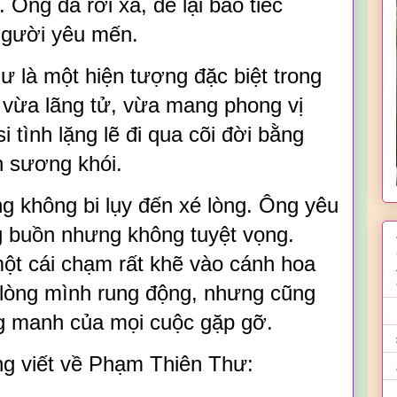
 Ông đã rời xa, để lại bao tiếc
người yêu mến.
ư là một hiện tượng đặc biệt trong
 vừa lãng tử, vừa mang phong vị
i tình lặng lẽ đi qua cõi đời bằng
 sương khói.
g không bi lụy đến xé lòng. Ông yêu
g buồn nhưng không tuyệt vọng.
một cái chạm rất khẽ vào cánh hoa
 lòng mình rung động, nhưng cũng
g manh của mọi cuộc gặp gỡ.
g viết về Phạm Thiên Thư: