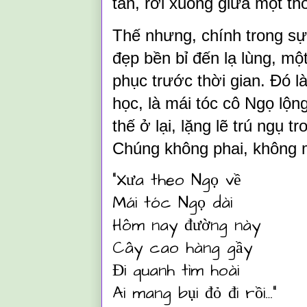
tàn, rơi xuống giữa một tho
Thế nhưng, chính trong sự
đẹp bền bỉ đến lạ lùng, mộ
phục trước thời gian. Đó là
học, là mái tóc cô Ngọ lộn
thế ở lại, lặng lẽ trú ngụ t
Chúng không phai, không 
“Xưa theo Ngọ về
Mái tóc Ngọ dài
Hôm nay đường này
Cây cao hàng gầy
Đi quanh tìm hoài
Ai mang bụi đỏ đi rồi…”