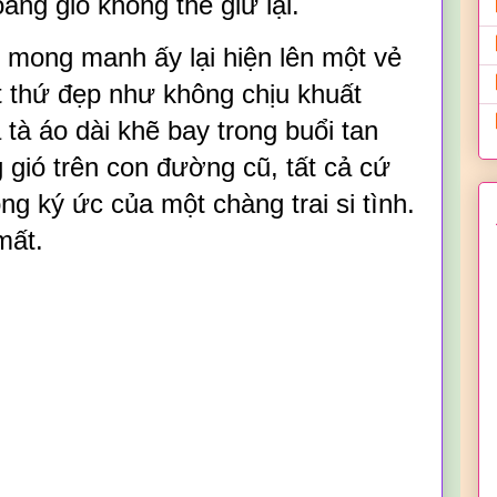
áng gió không thể giữ lại.
 mong manh ấy lại hiện lên một vẻ
t thứ đẹp như không chịu khuất
 tà áo dài khẽ bay trong buổi tan
g gió trên con đường cũ, tất cả cứ
rong ký ức của một chàng trai si tình.
mất.