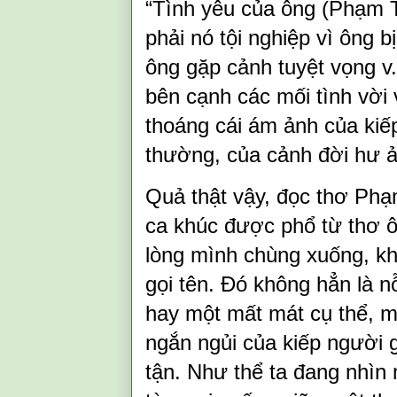
“Tình yêu của ông (Phạm T
phải nó tội nghiệp vì ông bị
ông gặp cảnh tuyệt vọng v.
bên cạnh các mối tình vời 
thoáng cái ám ảnh của ki
thường, của cảnh đời hư ả
Quả thật vậy, đọc thơ Ph
ca khúc được phổ từ thơ ô
lòng mình chùng xuống, kh
gọi tên. Đó không hẳn là n
hay một mất mát cụ thể, m
ngắn ngủi của kiếp người 
tận. Như thể ta đang nhìn