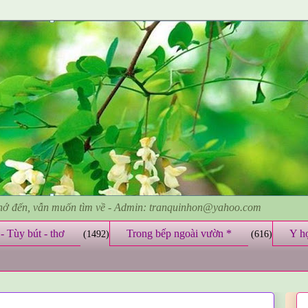
nhớ đến, vẫn muốn tìm về - Admin: tranquinhon@yahoo.com
- Tùy bút - thơ
Trong bếp ngoài vườn *
Y h
(1492)
(616)