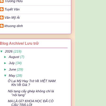
Trương Hữu
Tuyết Vân
Văn Mỹ Ái
khuong dinh
Blog Archive/ Lưu trữ
▼
2026
(219)
►
August
(7)
►
July
(34)
►
June
(29)
▼
May
(28)
Ở Lại Mỹ Hay Trở Về VIỆT NAM
Khi Về Già ?
Nội tạng cấy ghép không chỉ là
“nội tạng”
MA LÀ GÌ? KHOA HỌC ĐÃ CÓ
CÂU TRẢ LỜI