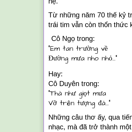
hệ.
Từ những năm 70 thế kỷ tr
trái tim vẫn còn thổn thức 
Cô Ngọ trong:
“Em tan trường về
Đường mưa nho nhỏ…”
Hay:
Cô Duyên trong:
“Thà như giọt mưa
Vỡ trên tượng đá…”
Những câu thơ ấy, qua tiến
nhạc, mà đã trở thành một