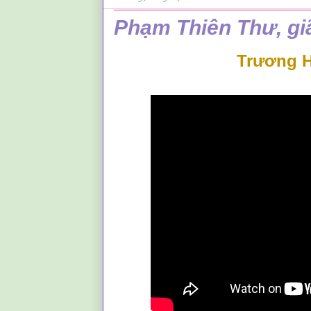
Phạm Thiên Thư, gi
Trương 