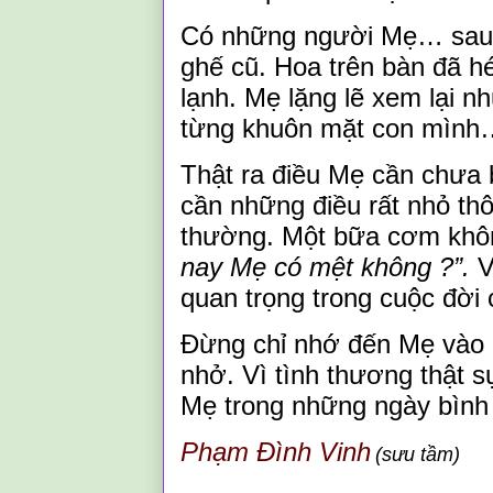
Có những người
M
ẹ…
sau
ghế cũ.
Hoa trên bàn đã h
lạnh. Mẹ lặng lẽ xem lại 
từng khuôn mặt con mình… 
Thật ra điều
M
ẹ cần chưa b
cần những điều rất nhỏ th
thường. Một bữa cơm khôn
nay
M
ẹ có mệt không
?”
.
V
quan trọng trong cuộc đời 
Đừng chỉ nhớ đến
M
ẹ vào
nhở. Vì tình thương thật 
M
ẹ trong những ngày bình
Phạm Đình Vinh
(
sưu tầm
)