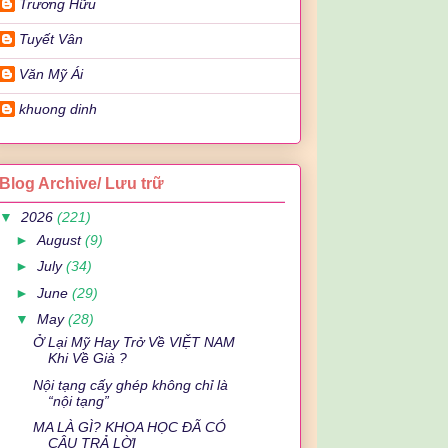
Trương Hữu
Tuyết Vân
Văn Mỹ Ái
khuong dinh
Blog Archive/ Lưu trữ
▼
2026
(221)
►
August
(9)
►
July
(34)
►
June
(29)
▼
May
(28)
Ở Lại Mỹ Hay Trở Về VIỆT NAM
Khi Về Già ?
Nội tạng cấy ghép không chỉ là
“nội tạng”
MA LÀ GÌ? KHOA HỌC ĐÃ CÓ
CÂU TRẢ LỜI