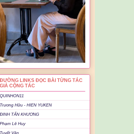
ĐƯỜNG LINKS ĐỌC BÀI TỪNG TÁC
GIẢ CỘNG TÁC
QUINHON11
Trương Hữu - HIEN YUKEN
ĐINH TẤN KHƯƠNG
Phạm Lê Huy
Tuyết Vân