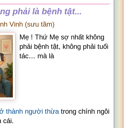
phải là bệnh tật...
̀nh Vinh
(
sưu tầm
)
Mẹ ! Thứ
M
ẹ sợ nhất không
phải bệnh tật, không phải tuổi
tác… mà là
rở thành người thừa
trong chính ngôi
 cái.