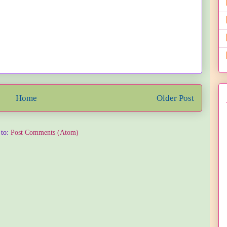
Home
Older Post
 to:
Post Comments (Atom)