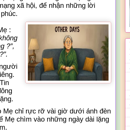
mạng xã hội, để nhận những lời
 phúc.
M
ẹ
:
 không
ng
?”
,
?”
.
người
iêng.
Tin
đông
lặng.
o
M
ẹ chỉ rực rỡ vài giờ dưới ánh đèn
để
M
ẹ chìm vào những ngày dài lặng
ăm.