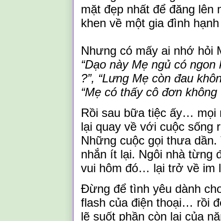
mặt đẹp nhất để đăng lên 
khen về một gia đình hạnh
Nhưng có mấy ai nhớ hỏi
“Dạo này
M
ẹ ngủ có ngon
?”
,
“Lưng
M
ẹ còn đau khô
“Mẹ có thấy cô đơn không
Rồi sau bữa tiệc ấy…
mọi 
lại quay về với cuộc sống r
Những cuộc gọi thưa dần. 
nhắn ít lại. Ngôi nhà từng 
vui hôm đó… lại trở về im 
Đừng để tình yêu dành ch
flash của điện thoại…
rồi 
lẽ suốt phần còn lại của n