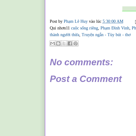
_____
Post by
Phạm Lê Huy
vào lúc
5:30:00 AM
Qui nhơn11
cuộc sống riêng
,
Phạm Đình Vinh
,
Ph
thành người thừa
,
Truyện ngắn - Tùy bút - thơ
No comments:
Post a Comment