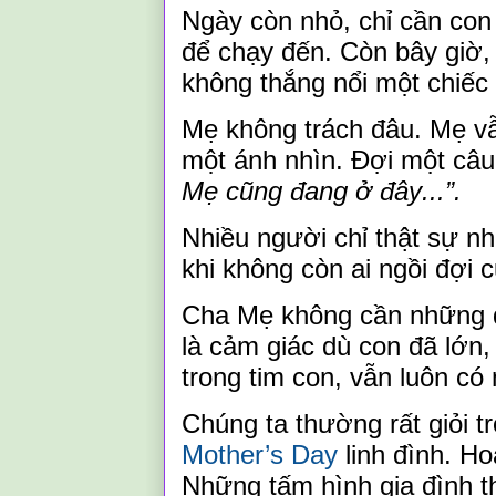
Ngày còn nhỏ,
chỉ cần co
để chạy đến. Còn bây giờ
không thắng nổi một chiếc 
Mẹ không trách đâu. Mẹ vẫ
một ánh nhìn. Đợi một câu
M
ẹ cũng đang ở đây
...
”.
Nhiều người chỉ thật sự n
khi không còn ai ngồi đợi 
Cha
M
ẹ không cần những đ
là cảm giác dù con đã lớn,
trong tim con, vẫn luôn có
Chúng ta thường rất giỏi t
Mother’s Day
linh đ
ì
nh. Ho
Những tấm hình gia đình th