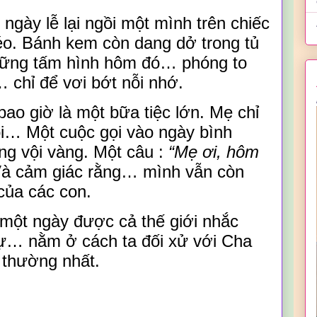
 ngày lễ lại ngồi một mình trên chiếc
éo. Bánh kem còn dang dở trong tủ
những tấm hình hôm đó… phóng to
chỉ để vơi bớt nỗi nhớ.
ao giờ là một bữa tiệc lớn. Mẹ chỉ
ôi…
Một cuộc gọi vào ngày bình
g vội vàng. Một câu
:
“Mẹ ơi, hôm
à cảm giác rằng… mình vẫn còn
của các con.
 một ngày được cả thế giới nhắc
sự… nằm ở cách ta đối xử với
C
ha
 thường nhất.