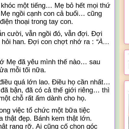
n khóc một tiếng…
M
ẹ bỏ hết mọi thứ
,
M
ẹ ngồi cạnh con cả buổi… cũng
điện thoại trong tay con.
n cười, vẫn ngồi đó, vẫn đợi. Đợi
 hỏi han. Đợi con chợt nhớ ra :
“À…
hớ
M
ẹ đã yêu mình thế nào… sau
cửa mỗi tối nữa.
iều quá lớn lao. Điều họ cần nhất…
 đã bận, đã có cả thế giới riêng… thì
 một chỗ rất ấm dành cho họ.
rong việc tổ chức một bữa tiệc
a thật đẹp. Bánh kem thật lớn.
ật rạng rỡ. Ai cũng cố chọn góc