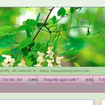
nhớ đến, vẫn muốn tìm về - Admin: tranquinhon@yahoo.com
- Tùy bút - thơ
Trong bếp ngoài vườn *
Y h
(1494)
(616)