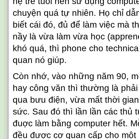
hệ trẻ tuổi nên sử dụng computer
chuyện quá tự nhiên. Họ chỉ dẫn t
biết cái đó, đủ để làm việc mà th
nầy là vừa làm vừa học (apprend
khó quá, thì phone cho technica
quan nó giúp.
Còn nhớ, vào những năm 90, mỗi
hay công văn thì thường là phả
qua bưu điện, vừa mất thời gian
sức. Sau đó thì lần lần các thủ
đuợc làm bằng computer hết. M
đều được cơ quan cấp cho một đ