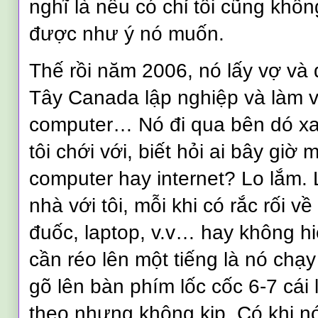
nghĩ là nếu có chỉ tôi cũng khôn
được như ý nó muốn.
Thế rồi năm 2006, nó lấy vợ và
Tây
Canada
lập nghiệp và làm v
computer… Nó đi qua bên dó x
tôi chới với, biết hỏi ai bây giờ
computer hay internet? Lo lắm.
nhà với tôi, mỗi khi có rắc rối 
đuốc, laptop, v.v… hay không hiểu
cần réo lên một tiếng là nó chạy 
gõ lên bàn phím lốc cốc 6-7 cái 
theo nhưng không kịp. Có khi nó