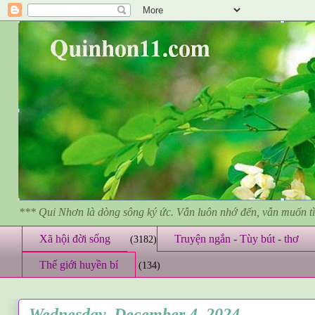
*** Qui Nhơn là dòng sông ký ức. Vẫn luôn nhớ đến, vẫn muốn 
Xã hội đời sống
Truyện ngắn - Tùy bút - thơ
(3182)
Thế giới huyền bí
(134)
Wednesday, December 4, 2024