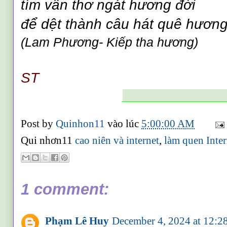
tìm vần thơ ngát hương đời
để dệt thành câu hát quê hương
(Lam Phương- Kiếp tha hương)
ST
______________
Post by
Quinhon11
vào lúc
5:00:00 AM
Qui nhơn11
cao niên và internet
,
làm quen Inter
1 comment:
Phạm Lê Huy
December 4, 2024 at 12: