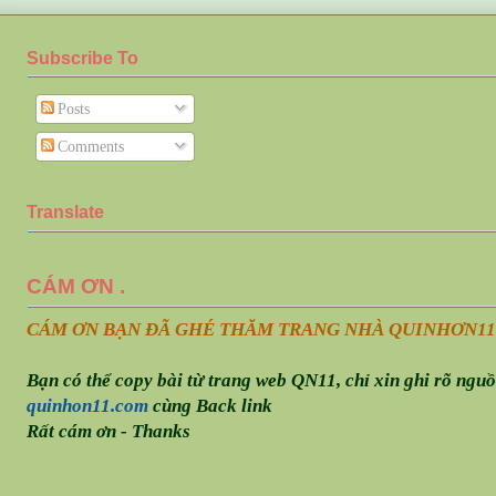
Subscribe To
Posts
Comments
Translate
CÁM ƠN .
CÁM ƠN BẠN ĐÃ GHÉ THĂM TRANG NHÀ QUINHƠN
11
Bạn có thể copy bài từ trang web QN11, chỉ xin ghi rõ ngu
quinhon11.com
cùng Back link
Rất cám ơn - Thanks