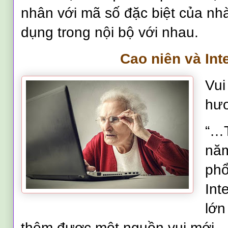
nhân với mã số đặc biệt của n
dụng trong nội bộ với nhau.
Cao niên và Inte
Vui
hư
“…T
năm
phổ
Int
lớn
thêm được một nguồn vui mới –