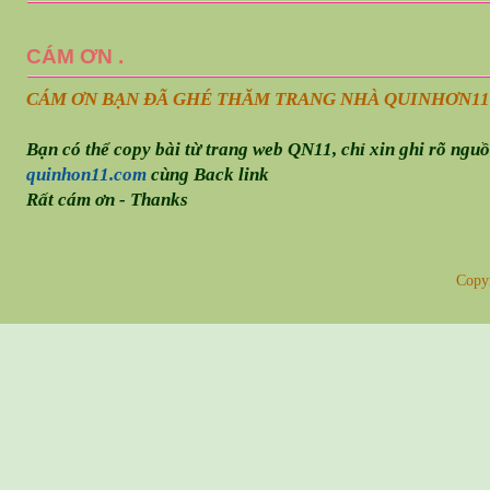
CÁM ƠN .
CÁM ƠN BẠN ĐÃ GHÉ THĂM TRANG NHÀ QUINHƠN
11
Bạn có thể copy bài từ trang web QN11, chỉ xin ghi rõ ngu
quinhon11.com
cùng Back link
Rất cám ơn - Thanks
Copy