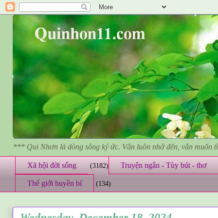
*** Qui Nhơn là dòng sông ký ức. Vẫn luôn nhớ đến, vẫn muốn 
Xã hội đời sống
Truyện ngắn - Tùy bút - thơ
(3182)
Thế giới huyền bí
(134)
Wednesday, December 18, 2024