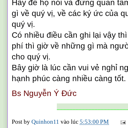
Hãy để họ nói và đừng quan tâm
gì về quý vị, về các ký ức của q
quý vị.
Có nhiều điều cần ghi lại vậy th
phí thì giờ về những gì mà ngườ
cho quý vị.
Bây giờ là lúc cần vui vẻ nghỉ n
hạnh phúc càng nhiều càng tốt.
Bs Nguyễn Ý Đức
______________________
Post by
Quinhon11
vào lúc
5:53:00 PM