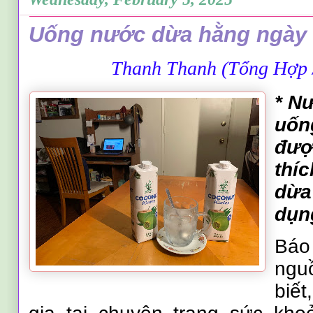
Uống nước dừa hằng ngày 
Thanh Thanh
(Tổng
H
ợp
* N
uốn
đượ
thí
dừa
dụn
Bá
ngu
biế