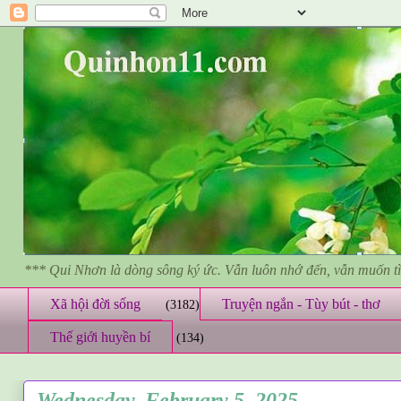
*** Qui Nhơn là dòng sông ký ức. Vẫn luôn nhớ đến, vẫn muốn 
Xã hội đời sống
Truyện ngắn - Tùy bút - thơ
(3182)
Thế giới huyền bí
(134)
Wednesday, February 5, 2025