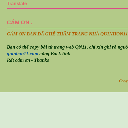
Translate
CÁM ƠN .
CÁM ƠN BẠN ĐÃ GHÉ THĂM TRANG NHÀ QUINHƠN
11
Bạn có thể copy bài từ trang web QN11, chỉ xin ghi rõ ngu
quinhon11.com
cùng Back link
Rất cám ơn - Thanks
Copy