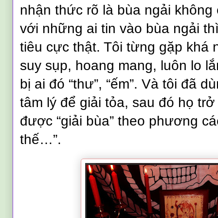
nhận thức rõ là bùa ngải không 
với những ai tin vào bùa ngải thì
tiêu cực thật. Tôi từng gặp khá
suy sụp, hoang mang, luôn lo lắ
bị ai đó “thư”, “ếm”. Và tôi đã 
tâm lý để giải tỏa, sau đó họ tr
được “giải bùa” theo phương c
thế…”.