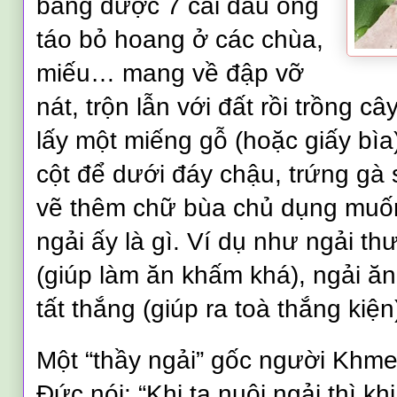
bằng được 7 cái đầu ông
táo bỏ hoang ở các chùa,
miếu… mang về đập vỡ
nát, trộn lẫn với đất rồi trồng c
lấy một miếng gỗ (hoặc giấy bì
cột để dưới đáy chậu, trứng g
vẽ thêm chữ bùa chủ dụng muố
ngải ấy là gì. Ví dụ như ngải th
(giúp làm ăn khấm khá), ngải ăn
tất thắng (giúp ra toà thắng ki
Một “thầy ngải” gốc người Khme
Đức nói: “Khi ta nuôi ngải thì k