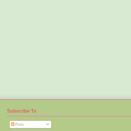
Subscribe To
Posts