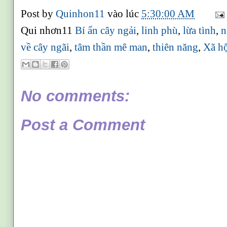
Post by
Quinhon11
vào lúc
5:30:00 AM
Qui nhơn11
Bí ẩn cây ngải
,
linh phù
,
lừa tình
,
n
về cây ngãi
,
tâm thần mê man
,
thiên năng
,
Xã hộ
No comments:
Post a Comment