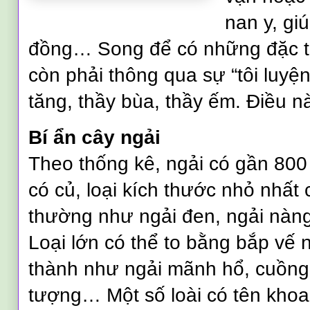
nan y, gi
đồng… Song để có những đặc tí
còn phải thông qua sự “tôi luyệ
tăng, thầy bùa, thầy ếm. Điều n
Bí ẩn cây ngải
Theo thống kê, ngải có gần 800 l
có củ, loại kích thước nhỏ nhất
thường như ngải đen, ngải nàn
Loại lớn có thể to bằng bắp vế 
thành như ngải mãnh hổ, cuồng
tượng… Một số loài có tên kho