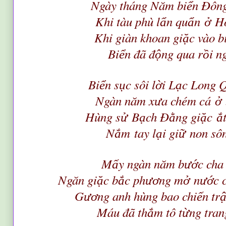
Ngày tháng Năm bi
n Đông
ể
Khi tàu phù l
n qu
n
H
ẩ
ẩ
ở
Khi giàn khoan gi
c vào b
ặ
Bi
n đã đ
ng qua r
i n
ể
ộ
ồ
Bi
n s
c sôi l
i L
c Long 
ể
ụ
ờ
ạ
Ngàn năm x
a chém cá
ư
ở
Hùng s
B
ch Đ
ng gi
c
ử
ạ
ằ
ặ
ắ
N
m
tay l
i gi
non sô
ắ
ạ
ữ
M
y ngàn năm b
c cha
ấ
ướ
Ngăn gi
c b
c ph
ng m
n
c 
ặ
ắ
ươ
ở
ướ
G
ng anh hùng bao chi
n tr
ươ
ế
Máu đã th
m tô t
ng tran
ắ
ừ