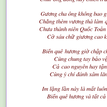
G
ng cha ông không bao g
ươ
Ch
ng thèm v
ng thà làm
ẳ
ươ
Ch
a thành niên Qu
c To
n
ư
ố
ả
C
sáu ch
gi
ng cao 
ờ
ữ
ươ
Bi
n quê
h
ng gi
ch
p c
ể
ươ
ờ
ậ
Cùng chung tay b
o v
ả
C
cao nguyên hay t
n
ả
ậ
Cùng ý chí đánh xâm lăn
Im l
ng l
n này là m
t luô
ặ
ầ
ấ
Bi
n quê h
ng và t
t c
ể
ươ
ấ
ả