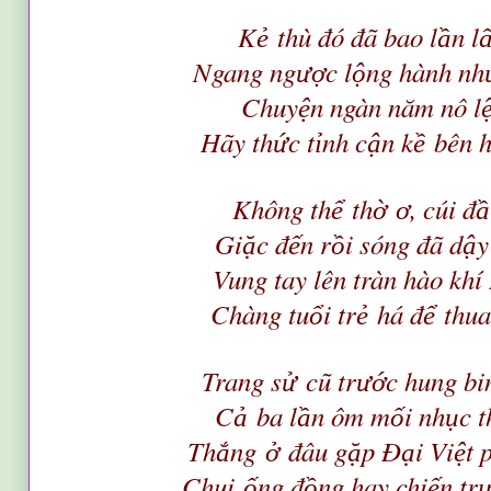
K
thù đó đã bao l
n l
ẻ
ầ
Ngang ng
c l
ng hành nh
ượ
ộ
Chuy
n ngàn năm nô l
ệ
Hãy th
c t
nh c
n k
bên h
ứ
ỉ
ậ
ề
Không th
th
, cúi đ
ể
ờ
ơ
ầ
Gi
c đ
n r
i sóng đã d
y
ặ
ế
ồ
ậ
Vung tay lên tràn hào khí
Chàng tu
i tr
há đ
thu
ổ
ẻ
ể
Trang s
cũ tr
c hung b
ử
ướ
C
ba l
n ôm m
i nh
c t
ả
ầ
ố
ụ
Th
ng
đâu g
p Đ
i Vi
t 
ắ
ở
ặ
ạ
ệ
Chui
ng đ
ng hay chi
n tr
ố
ồ
ế