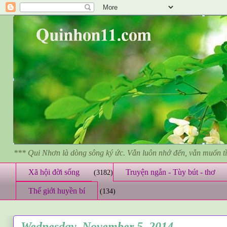
*** Qui Nhơn là dòng sông ký ức. Vẫn luôn nhớ đến, vẫn muốn 
Xã hội đời sống
Truyện ngắn - Tùy bút - thơ
(3182)
Thế giới huyền bí
(134)
Wednesday, November 5, 2014