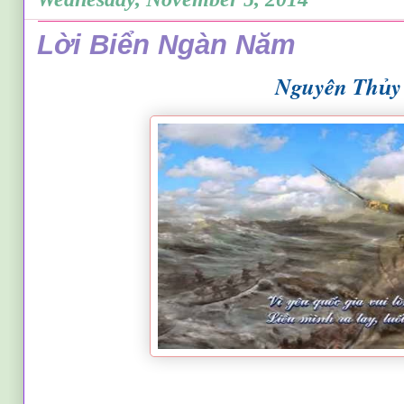
Lời Biển Ngàn Năm
Nguyên Th
y
ủ