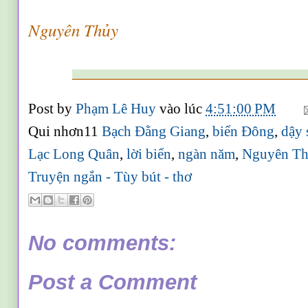
Nguyên Th
y
ủ
____________________________
Post by
Phạm Lê Huy
vào lúc
4:51:00 PM
Qui nhơn11
Bạch Đằng Giang
,
biển Đông
,
dậy 
Lạc Long Quân
,
lời biển
,
ngàn năm
,
Nguyên T
Truyện ngắn - Tùy bút - thơ
No comments:
Post a Comment