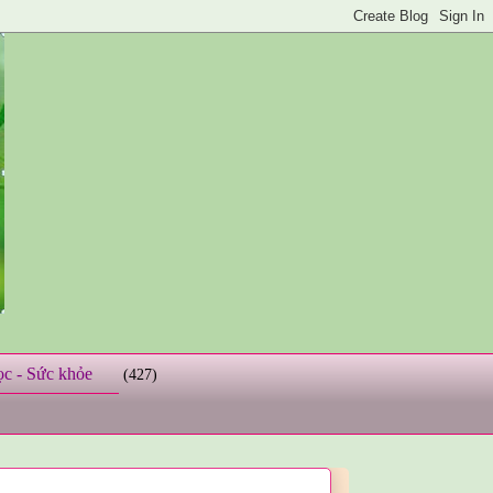
ọc - Sức khỏe
(427)