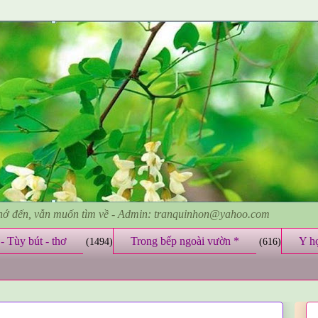
nhớ đến, vẫn muốn tìm về - Admin: tranquinhon@yahoo.com
- Tùy bút - thơ
Trong bếp ngoài vườn *
Y h
(1494)
(616)