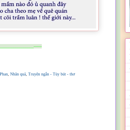
________________——
Phan
,
Nhân quả
,
Truyện ngắn - Tùy bút - thơ