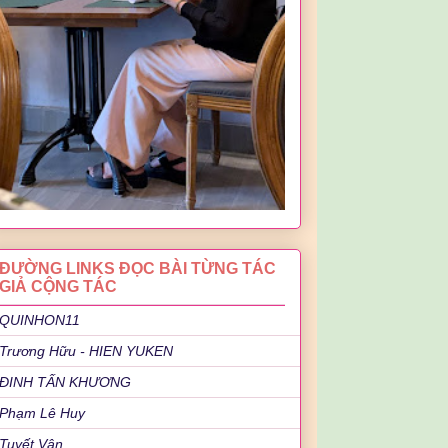
ĐƯỜNG LINKS ĐỌC BÀI TỪNG TÁC
GIẢ CỘNG TÁC
QUINHON11
Trương Hữu - HIEN YUKEN
ĐINH TẤN KHƯƠNG
Phạm Lê Huy
Tuyết Vân