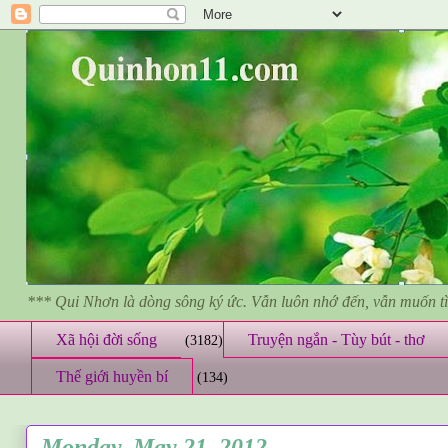
*** Qui Nhơn là dòng sông ký ức. Vẫn luôn nhớ đến, vẫn muốn 
Xã hội đời sống
Truyện ngắn - Tùy bút - thơ
(3182)
Thế giới huyền bí
(134)
Monday, May 21, 2012