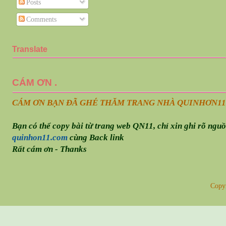
Posts
Comments
Translate
CÁM ƠN .
CÁM ƠN BẠN ĐÃ GHÉ THĂM TRANG NHÀ QUINHƠN
11
Bạn có thể copy bài từ trang web QN11, chỉ xin ghi rõ ngu
quinhon11.com
cùng Back link
Rất cám ơn - Thanks
Copy