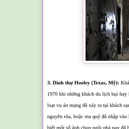
3. Dinh thự Hooley (Texas, Mỹ):
Khác
1970 khi những khách du lịch bụi hay 
loạt vụ án mạng đã xảy ra tại khách sạ
nguyền rủa, hoặc ma quỷ đã nhập vào k
biết một số ảnh chụp ngôi nhà nay đã 