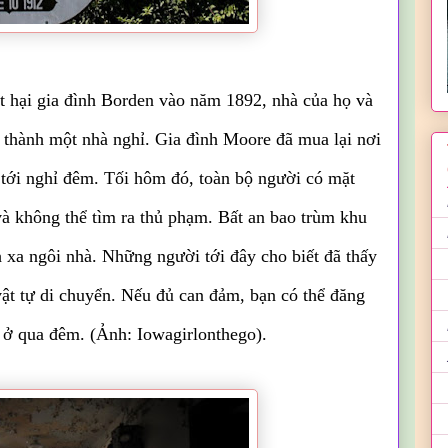
t hại gia đình Borden vào năm 1892, nhà của họ và
o thành một nhà nghỉ. Gia đình Moore đã mua lại nơi
tới nghỉ đêm. Tối hôm đó, toàn bộ người có mặt
 và không thể tìm ra thủ phạm. Bất an bao trùm khu
 xa ngôi nhà. Những người tới đây cho biết đã thấy
vật tự di chuyển. Nếu đủ can đảm, bạn có thể đăng
là ở qua đêm. (Ảnh: Iowagirlonthego).