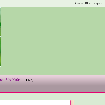
ọc - Sức khỏe
(426)