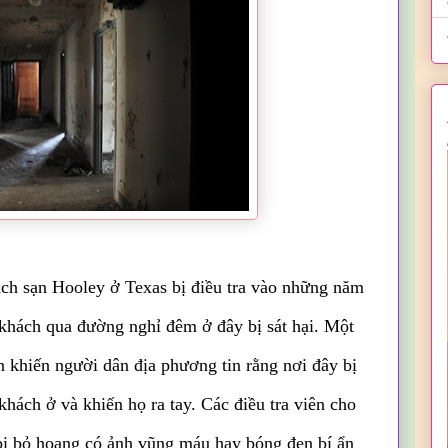
h sạn Hooley ở Texas bị điều tra vào những năm
khách qua đường nghỉ đêm ở đây bị sát hại. Một
n khiến người dân địa phương tin rằng nơi đây bị
hách ở và khiến họ ra tay. Các điều tra viên cho
bị bỏ hoang có ảnh vũng máu hay bóng đen bí ẩn