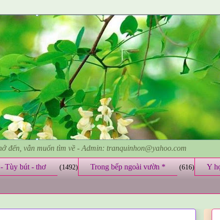
nhớ đến, vẫn muốn tìm về - Admin: tranquinhon@yahoo.com
- Tùy bút - thơ
Trong bếp ngoài vườn *
Y h
(1492)
(616)