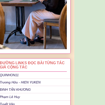
ĐƯỜNG LINKS ĐỌC BÀI TỪNG TÁC
GIẢ CỘNG TÁC
QUINHON11
Trương Hữu - HIEN YUKEN
ĐINH TẤN KHƯƠNG
Phạm Lê Huy
Tuyết Vân