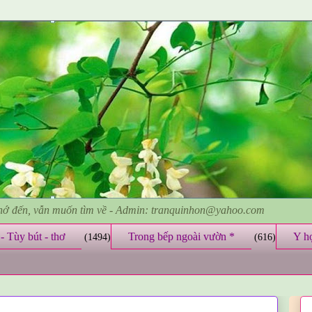
nhớ đến, vẫn muốn tìm về - Admin: tranquinhon@yahoo.com
- Tùy bút - thơ
Trong bếp ngoài vườn *
Y h
(1494)
(616)