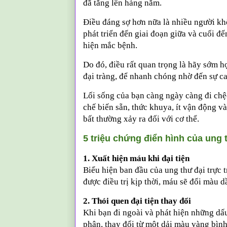
đã tăng lên hàng năm.
Điều đáng sợ hơn nữa là nhiều người khô
phát triển đến giai đoạn giữa và cuối đ
hiện mắc bệnh.
Do đó, điều rất quan trọng là hãy sớm 
đại tràng, để nhanh chóng nhờ đến sự can
Lối sống của bạn càng ngày càng đi chệ
chế biến sẵn, thức khuya, ít vận động v
bất thường xảy ra đối với cơ thể.
5 triệu chứng điển hình của ung 
1. Xuất hiện máu khi đại tiện
Biểu hiện ban đầu của ung thư đại trực 
được điều trị kịp thời, máu sẽ đổi màu 
2. Thói quen đại tiện thay đổi
Khi bạn đi ngoài và phát hiện những dấ
phân, thay đổi từ một dải màu vàng bìn