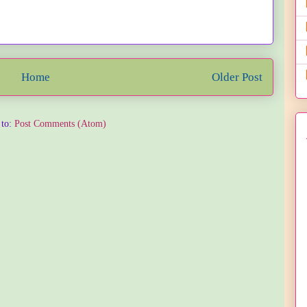
Home
Older Post
 to:
Post Comments (Atom)