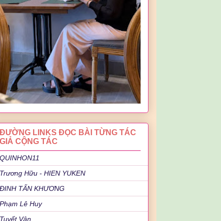
ĐƯỜNG LINKS ĐỌC BÀI TỪNG TÁC
GIẢ CỘNG TÁC
QUINHON11
Trương Hữu - HIEN YUKEN
ĐINH TẤN KHƯƠNG
Phạm Lê Huy
Tuyết Vân