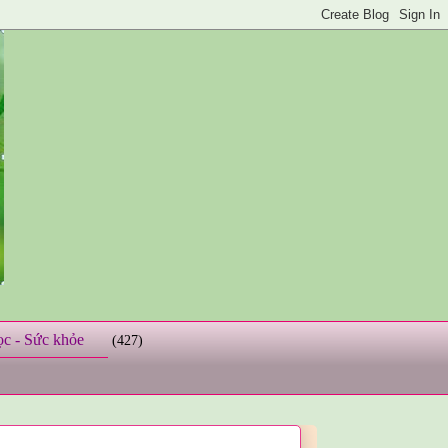
ọc - Sức khỏe
(427)