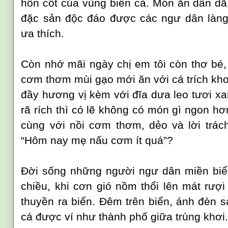
hồn cốt của vùng biển cả. Món ăn dân d
đặc sản độc đáo được các ngư dân làng
ưa thích.
Còn nhớ mãi ngày chị em tôi còn thơ bé,
cơm thơm mùi gạo mới ăn với cá trích kho
đầy hương vị kèm với đĩa dưa leo tươi xa
rã rích thì có lẽ không có món gì ngon h
cùng với nồi cơm thơm, dẻo và lời trác
“Hôm nay mẹ nấu cơm ít quá”?
Đời sống những người ngư dân miền biển
chiều, khi cơn gió nồm thổi lên mát rượi
thuyền ra biển. Đêm trên biển, ánh đèn 
cá được ví như thành phố giữa trùng khơi