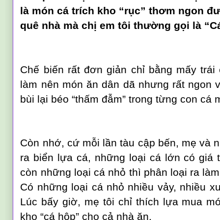
là món cá trích kho “rục” thơm ngon đ
quê nhà mà chị em tôi thường gọi là “
Chế biến rất đơn giản chỉ bằng mấy trái
làm nên món ăn dân dã nhưng rất ngon 
bùi lại béo “thấm đẫm” trong từng con cá
Còn nhớ, cứ mỗi lần tàu cập bến, mẹ và n
ra biển lựa cá, những loại cá lớn có giá t
còn những loại cá nhỏ thì phân loại ra l
Có những loại cá nhỏ nhiều vảy, nhiều 
Lúc bấy giờ, mẹ tôi chỉ thích lựa mua mớ
kho “cá hộp” cho cả nhà ăn.