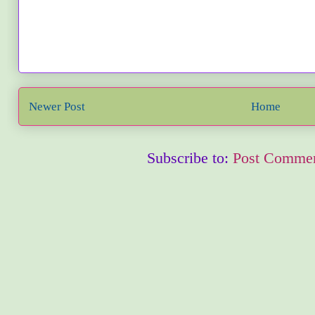
Newer Post
Home
Subscribe to:
Post Commen