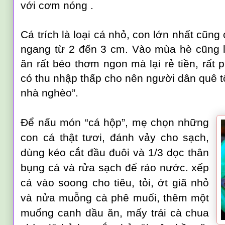
với cơm nóng .
Cá trích là loại cá nhỏ, con lớn nhất cũng
ngang từ 2 đến 3 cm. Vào mùa hè cũng l
ăn rất béo thơm ngon mà lại rẻ tiền, rất
có thu nhập thấp cho nên người dân quê tôi
nhà nghèo”.
Để nấu món “cá hộp”, mẹ chọn những
con cá thật tươi, đánh vảy cho sạch,
dùng kéo cắt đầu đuôi và 1/3 dọc thân
bụng cá và rửa sạch để ráo nước. xếp
cá vào soong cho tiêu, tỏi, ớt giã nhỏ
và nửa muỗng cà phê muối, thêm một
muổng canh dầu ăn, mấy trái cà chua