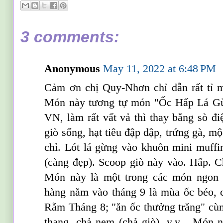
3 comments:
Anonymous
May 11, 2022 at 6:48 PM
Cảm ơn chị Quy-Nhơn chỉ dẫn rất tỉ m
Món này tương tự món "Ốc Hấp Lá Gừ
VN, làm rất vất vả thì thay bằng sò điệ
giò sống, hạt tiêu đập dập, trứng gà, mộ
chỉ. Lót lá gừng vào khuôn mini muffi
(càng đẹp). Scoop giò này vào. Hấp.
Món này là một trong các món ngon c
hàng năm vào tháng 9 là mùa ốc béo, c
Rằm Tháng 8; "ăn ốc thưởng trăng" cù
thang, chả nem (chả giò), v.v... Món