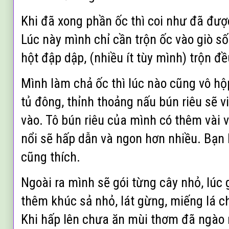
Khi
đã xong phần ốc thì coi như đã đư
Lúc này mình chỉ cần
trộn ốc vào giò số
hột đập dập, (nhiều ít tùy mình) trộn đều
M
ình làm chả ốc thì lúc nào cũng vô hộ
tủ đông,
th
ỉnh thoảng
nấu bún ri
êu s
ẽ
v
vào. T
ô bún riêu của mình có th
êm
vài 
nổi
sẽ h
ấ
p dẫn và ngon hơn nhiều.
Bạn 
cũng thích.
Ngo
ài ra mình sẽ gói từng cây nhỏ, lúc 
thêm khúc sả nhỏ, lát gừng, miếng lá ch
Khi hấp lên chưa ăn mùi thơm đã ngào