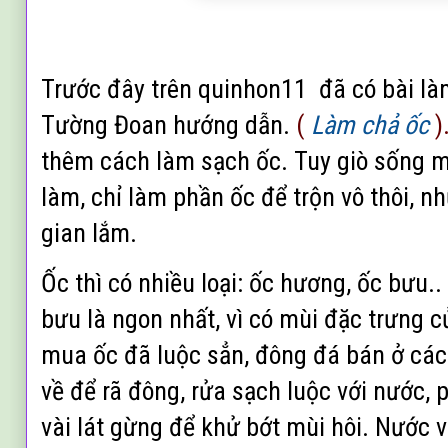
Trước
đây
trên quinhon11 đã có bài là
Tường Đoan hướng dẫn.
(
Làm chả ốc
)
thêm cách làm sạch ốc.
Tuy giò sống 
làm,
chỉ làm phần ốc để trộn vô thôi,
nh
gian lắm.
Ốc thì có nhiều loại: ốc hương, ốc bưu.
bưu là ngon nhất, vì có mùi đặc trưng 
mua ốc đã luộc sẳn, đông đá bán ở cá
về để rã đông, rửa sạch luộc với nước,
vài lát
g
ừng
để khử bớt mùi hôi. Nước v