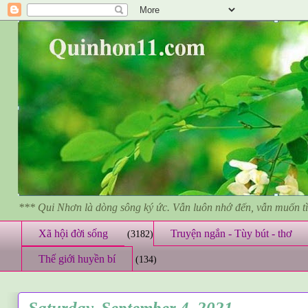
*** Qui Nhơn là dòng sông ký ức. Vẫn luôn nhớ đến, vẫn muốn 
Xã hội đời sống
Truyện ngắn - Tùy bút - thơ
(3182)
Thế giới huyền bí
(134)
Saturday, September 4, 2021