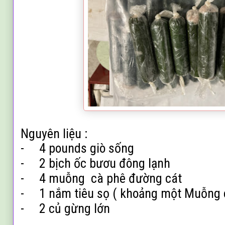
Nguyên liệu :
-
4 pounds giò sống
-
2 bịch ốc bươu đông lạnh
-
4 muỗng cà phê đường cát
-
1 nắm tiêu sọ ( khoảng một Muỗng
-
2 củ gừng lớn