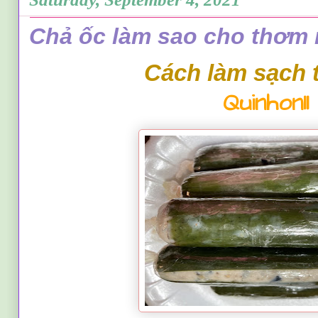
Chả ốc làm sao cho thơm
C
á
ch
làm sạch 
Quinhon11