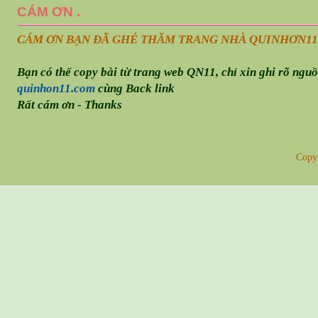
CÁM ƠN .
CÁM ƠN BẠN ĐÃ GHÉ THĂM TRANG NHÀ QUINHƠN
11
Bạn có thể copy bài từ trang web QN11, chỉ xin ghi rõ ngu
quinhon11.com
cùng Back link
Rất cám ơn - Thanks
Copy