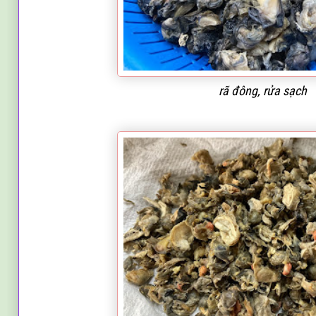
rã
đông, rử
a sạch