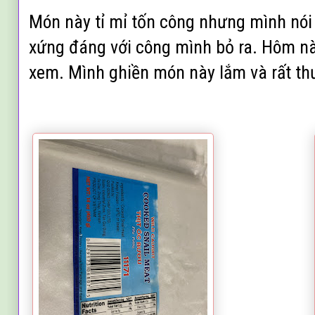
Món này t
ỉ mỉ
tốn công nhưng mình nói 
xứng đáng với công mình bỏ ra. Hôm nà
xem. Mình ghi
ề
n món này lắm
và rất th