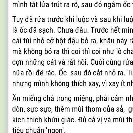
mình tắt lửa trút ra rỗ, sau đó ngâm ốc
Tuy đã rửa trước khi luộc và sau khi l
là ốc đã sạch. Chưa đâu. Trước hết mình
cái túi nhỏ cở hột đậu bỏ ra, khâu này 
mà không bỏ ra th
ì coi th
ì coi như lô ch
cợn những cát và rất h
ôi. Cu
ối cùng rử
n
ữa r
ồi để ráo. Ốc sau đó cắt nhỏ ra. Tu
nhưng
mình không thích xay, vì xay ít n
Ăn miếng chả trong miệng, phải cảm n
dòn, sực sực, thêm mùi thơm của
sả, g
kích thích khứu giác. Đủ cả vị và mùi th
tiêu chuẩn 'ngon'.