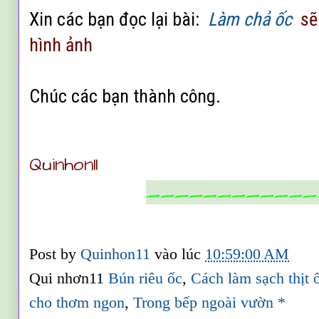
Xin c
ác b
ạn
đ
ọc l
ại b
ài:
Làm chả ốc
s
ẽ
h
ình
ảnh
Chúc các bạn thành c
ông.
Quinhon11
____________
Post by
Quinhon11
vào lúc
10:59:00 AM
Qui nhơn11
Bún riêu ốc
,
Cách làm sạch thịt 
cho thơm ngon
,
Trong bếp ngoài vườn *