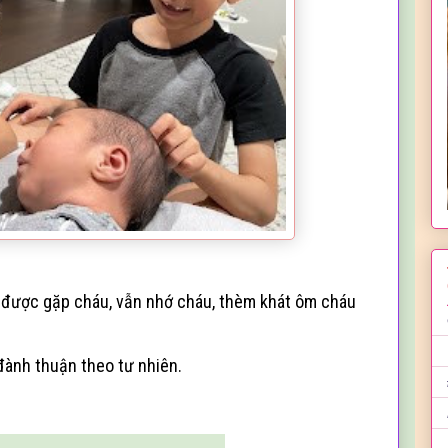
a được gặp cháu, vẫn nhớ cháu, thèm khát ôm cháu
 đành thuậ
n theo tư nhi
ên.