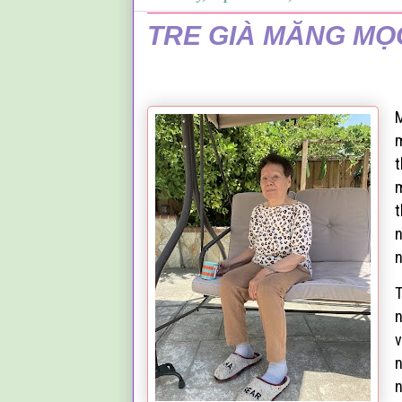
TRE GIÀ MĂNG MỌ
m
t
m
t
n
n
n
v
n
n