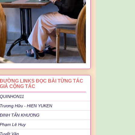
ĐƯỜNG LINKS ĐỌC BÀI TỪNG TÁC
GIẢ CỘNG TÁC
QUINHON11
Trương Hữu - HIEN YUKEN
ĐINH TẤN KHƯƠNG
Phạm Lê Huy
Tuyết Vân