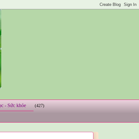
ọc - Sức khỏe
(427)