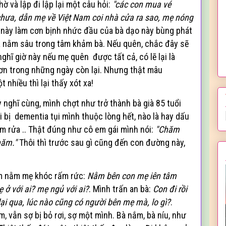
hờ và lập đi lập lại một câu hỏi:
"các con mua vé
h
ưa,
dẫn mẹ về Vi
ệt Nam coi nh
à cửa ra sao, mẹ nóng
u
này làm cơn bịnh nhức đầu của b
à d
ạo này
b
ùng phát
ã nằm sâu trong tâm khảm bà
. Nếu quên, ch
ắc đây sẽ
ghĩ giờ này nếu mẹ quên được tất cả, có lẽ lại là
ơn trong những ngày còn lại. Nhưng th
ật mâu
 nhiều thì lại thấy x
ót xa!
y nghĩ cùng,
mình chợt như trở thành bà già 85 tuổi
 bị dementia tụi mình thuộc lòng hết, nào là hay dấu
ắm rửa
.. Th
ật
đúng như cô em gái mình nói:
"Chăm
n
ăm."
Th
ôi thì trước sau gì cũng đến con đường này,
êm nằm mẹ khóc rấm rức:
Nằm bên con mẹ iên tâm
ẹ ở với ai? mẹ ngủ v
ới ai?
. M
ình trấn an bà:
Con đi rồi
lại qua,
lúc nào cũng có người bên mẹ mà, lo gì?
.
m, vẫn sợ bị bỏ rơi, sợ một mình. Bà nắm, bà níu, như