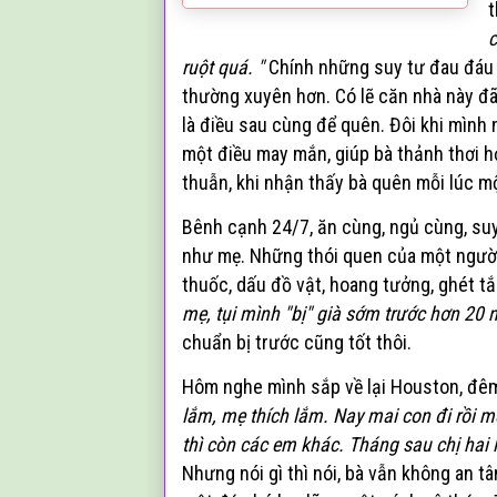
t
c
ruột quá. "
Chính những suy tư đau đá
thường xuyên hơn.
Có lẽ căn nhà này đ
là điều sau cùng để quên.
Đôi khi m
ình
n
một điều may mắn, giúp
bà thảnh thơi h
thuẫn,
khi nhận thấy bà quên mỗi lúc một
Bênh cạnh 24/7, ăn cùng, ngủ cùng, su
như m
ẹ. Nh
ững thói quen của một người
thuốc, dấu đồ vật, hoang tưởng, ghét t
mẹ,
tụi mình "b
ị"
già sớm trước hơn 20 
chuẩn bị trước cũng tốt thôi.
H
ôm nghe mình sắp về lại Houston, đ
lắm, mẹ thích lắm. Nay mai c
on đi rồi m
thì còn các em khác. Tháng sau chị hai 
Nhưng nói gì thì nói, bà vẫn không an tâ