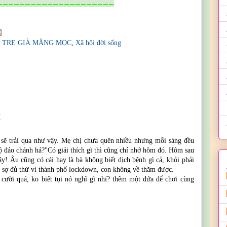
_____________________
,
TRE GIÀ MĂNG MỌC
,
Xã hội đời sống
M
g sẽ trải qua như vậy. Mẹ chị chưa quên nhiều nhưng mỗi sáng đều
ộ đảo chánh hả?"Có giải thích gì thì cũng chỉ nhớ hôm đó. Hôm sau
y! Âu cũng có cái hay là bà không biết dịch bệnh gì cả, khỏi phải
ì sợ đủ thứ vì thành phố lockdown, con không về thăm được.
ười quá, ko biết tụi nó nghĩ gì nhỉ? thêm một đứa để chơi cùng