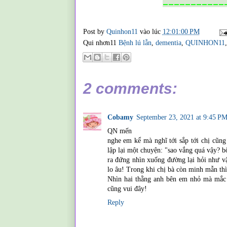
___________
Post by
Quinhon11
vào lúc
12:01:00 PM
Qui nhơn11
Bệnh lú lẫn
,
dementia
,
QUINHON11
2 comments:
Cobamy
September 23, 2021 at 9:45 P
QN mến
nghe em kể mà nghĩ tới sắp tới chị cũn
lập lại một chuyện: "sao vắng quá vậy? b
ra đứng nhìn xuống đường lại hỏi như vậ
lo âu! Trong khi chị bà còn minh mẫn th
Nhìn hai thằng anh bên em nhỏ mà mắc c
cũng vui đây!
Reply