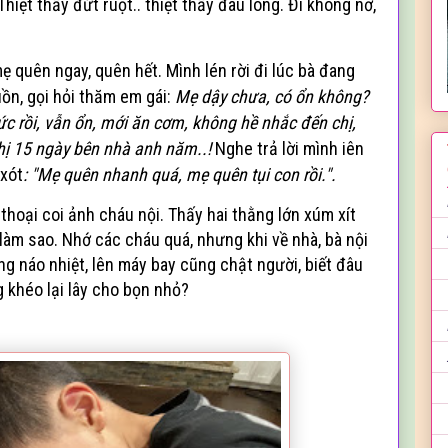
Thi
ệt thấy đứt ruột.. thiệt
thấy đau lòng. Đi không nở,
mẹ quên ngay, quên hết. Mình lén rời đi lúc bà đang
ồn, gọi hỏi thăm em gái:
Mẹ dậy chưa, có ổn không?
ức rồi,
vẫn ổn, m
ới ăn cơm,
không hề nhắc đến chị,
hị 15 ngày bên nhà anh năm..!
Nghe tr
ả lời mình iên
 xót
: "Mẹ quên nhanh quá, mẹ quên tụi con rồi.".
thoại coi ảnh cháu nội. Thấy hai thằng lớn xúm xít
làm sao. Nhớ các cháu quá, nhưng khi về nhà, bà nội
ng náo nhiệt, lên máy bay cũng chật người, biết đâu
 khéo lại lây cho bọn nhỏ?