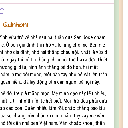
C
Quinhon11
M
ình vừa trở về nhà sau hai tuần qua San Jose chăm
ẹ. Ở b
ên gia đình thì nhớ và lo lắng cho mẹ. Bên mẹ
hì nhớ gia đình, nh
ớ
hai thằng cháu nội. Nh
ất là vừa đi
ột ngày thì có tin thằng cháu nội thứ ba ra đời. Thiệt
hương gì đâu, hình ảnh thằng bé đỏ hỏn, hai mắt
hắm l
ơ m
ơ c
õi m
ộng
, môt bàn tay nhỏ bé vắt lên trán
goan hiền
..
đã lay động tâm can người bà nội này.
Th
ế đó, tre già măng mọc. Mẹ mình dạo này iếu nhiều,
hất là trí nhớ thì tồi tệ hết biết. Mọi thứ đều phải dựa
ào các con. Quên nhiều lắm r
ồi,
chắc chẳng bao lâu
ữa sẽ chẳng còn nhận ra con cháu. Tuy vậy m
ẹ
vẫn
hớ tới căn nhà bên Việt nam. Vẫn khoắc khoải, thẩn