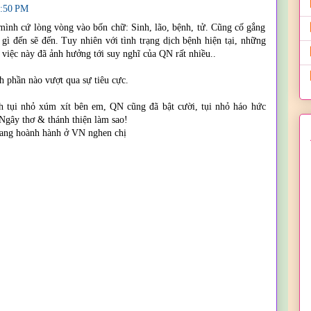
8:50 PM
 mình cứ lòng vòng vào bốn chữ: Sinh, lão, bệnh, tử. Cũng cố gắng
g gì đến sẽ đến. Tuy nhiên với tình trạng dịch bệnh hiện tại, những
 việc này đã ảnh hưởng tới suy nghĩ của QN rất nhiều..
h phần nào vượt qua sự tiêu cực.
 tụi nhỏ xúm xít bên em, QN cũng đã bật cười, tụi nhỏ háo hức
Ngây thơ & thánh thiện làm sao!
 đang hoành hành ở VN nghen chị