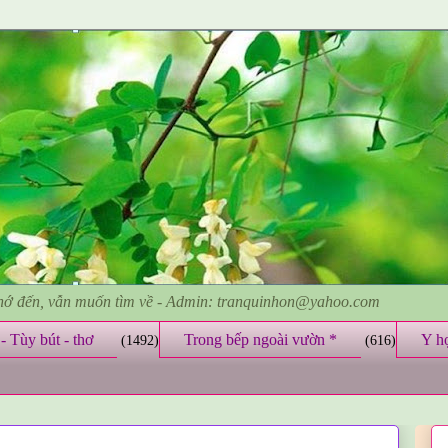
nhớ đến, vẫn muốn tìm về - Admin: tranquinhon@yahoo.com
- Tùy bút - thơ
Trong bếp ngoài vườn *
Y h
(1492)
(616)