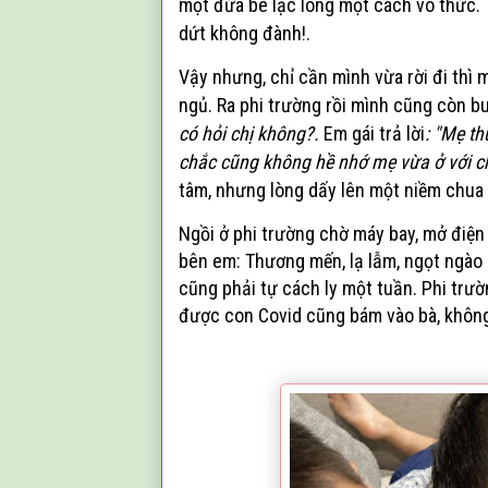
một đứa bé lạc lõng một cách vô th
ức. 
d
ứt
không đ
ành!.
V
ậy nhưng, chỉ cần mình vừa rời đi thì 
ngủ. Ra phi trường rồi mình cũng còn bu
có hỏi chị không?.
Em gái trả lời
: "Mẹ th
chắc cũng không hề nhớ mẹ vừa ở với c
tâm, nhưng lòng dấy lên một niềm chua
Ngồi ở phi trường chờ máy bay, mở điện 
bên em: Thương mến, lạ lẫm, ngọt ngào 
cũng phải tự cách ly một tuần. Phi trườ
được con Covid cũng bám vào bà, không