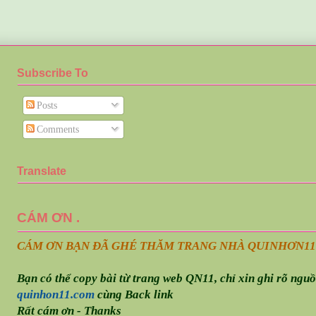
Subscribe To
Posts
Comments
Translate
CÁM ƠN .
CÁM ƠN BẠN ĐÃ GHÉ THĂM TRANG NHÀ QUINHƠN
11
Bạn có thể copy bài từ trang web QN11, chỉ xin ghi rõ ngu
quinhon11.com
cùng Back link
Rất cám ơn - Thanks