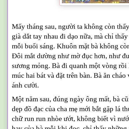
Mấy tháng sau, người ta không còn thấ
già dắt tay nhau đi dạo nữa, mà chỉ thấ
mỗi buổi sáng. Khuôn mặt bà không còn
Đôi mắt dường như mờ đục hơn, như đư
sương mỏng. Bà đi quanh một vòng rồi l
múc hai bát và đặt trên bàn. Bà ăn cháo 
ánh cười.
Một năm sau, đúng ngày ông mất, bà cũn
dẹp đồ đạc của cha mẹ mới
bắt gặp
lá th
chữ run run nhòe ướt, không biết vì nướ
hay của bà mỗi khi đọc, chỉ thấy những