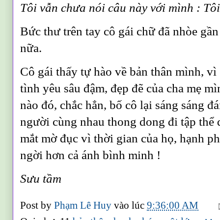
Tôi vẫn chưa nói câu này với mình
: Tô
Bức thư trên tay cô gái chữ đã nhòe g
nữa.
Cô gái thấy tự hào về bản thân mình, vì
tình yêu sâu đậm, đẹp đẽ của cha mẹ mìn
nào đó, chắc hẳn, bố cô lại sáng sáng đ
người cùng nhau thong dong đi tập thể 
mắt mờ đục vì thời gian của họ, hạnh ph
ngời hơn cả ánh bình minh !
S
ưu
t
ầm
Post by
Phạm Lê Huy
vào lúc
9:36:00 AM