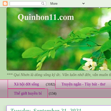
*** Qui Nhơn là dòng sông ký ức. Vẫn luôn nhớ đến, vẫn muốn 
Xã hội đời sống
Truyện ngắn - Tùy bút - thơ
(3182)
Thế giới huyền bí
(134)
Tuesday, September 21, 2021