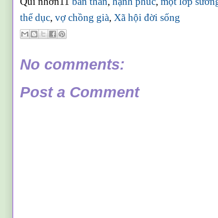
Qui nhơn11
bản thân
,
hạnh phúc
,
một lớp sươ
thể dục
,
vợ chồng già
,
Xã hội đời sống
No comments:
Post a Comment