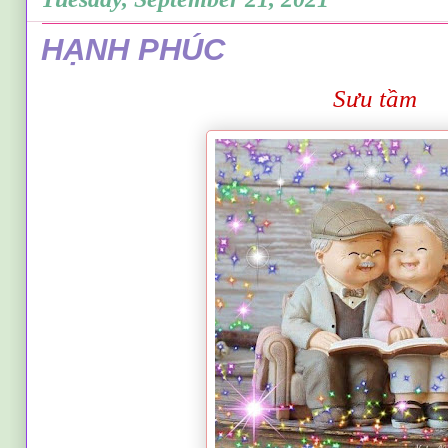
HẠNH PHÚC
S
ưu
t
ầm